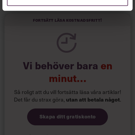
Horwitz har nu utvecklat sitt trick till en affärsidé: appen
Sinceerly som konverterar formellt och minutiöst
välskrivna texter – likt de som skapas av AI – till den
kortfattat slarviga vd-stilen.
Fortsätt läsa kostnadsfritt!
Vi behöver bara
en
minut…
Så roligt att du vill fortsätta läsa våra artiklar!
Det får du strax göra,
.
utan att betala något
Skapa ditt gratiskonto