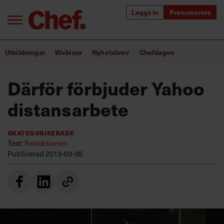
Logga in
Prenumerera
Bra ledare förändrar världen
Utbildningar
Webinar
Nyhetsbrev
Chefdagen
Innehåll från Chef
Därför förbjuder Yahoo
Utbildning för ledare
distansarbete
Chefakademin+
Okategoriserade
Populära utbildningar
Text:
Redaktionen
Publicerad
2013-03-05
Annonsera
Om oss
Kontakta oss
Kundservice