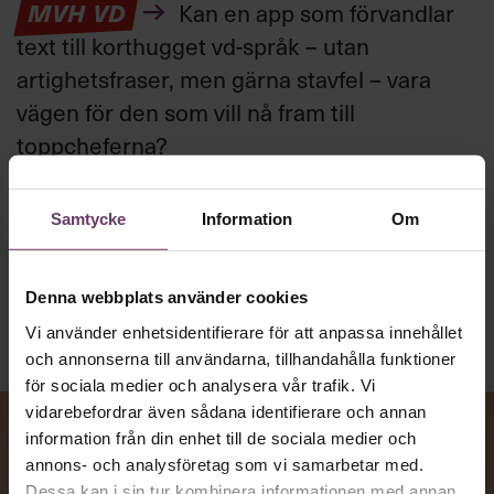
MVH VD
Kan en app som förvandlar
text till korthugget vd-språk – utan
artighetsfraser, men gärna stavfel – vara
vägen för den som vill nå fram till
toppcheferna?
Samtycke
Information
Om
Kommunikation
Text:
Fredrik Kullberg
Publicerad
2026-08-07
Denna webbplats använder cookies
Vi använder enhetsidentifierare för att anpassa innehållet
och annonserna till användarna, tillhandahålla funktioner
för sociala medier och analysera vår trafik. Vi
vidarebefordrar även sådana identifierare och annan
information från din enhet till de sociala medier och
annons- och analysföretag som vi samarbetar med.
Dessa kan i sin tur kombinera informationen med annan