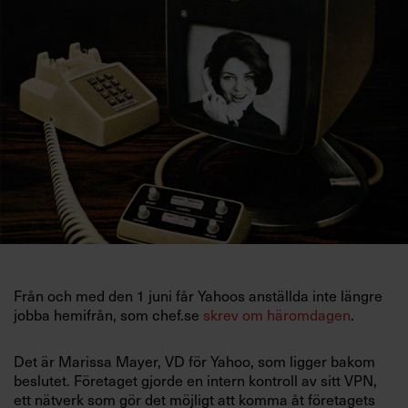
Villkor och policy för
personuppgiftsbehandling
Sök
efter:
Logga in
Från och med den 1 juni får Yahoos anställda inte längre
Prenumerera
jobba hemifrån, som chef.se
skrev om häromdagen
.
Det är Marissa Mayer, VD för Yahoo, som ligger bakom
beslutet. Företaget gjorde en intern kontroll av sitt VPN,
ett nätverk som gör det möjligt att komma åt företagets