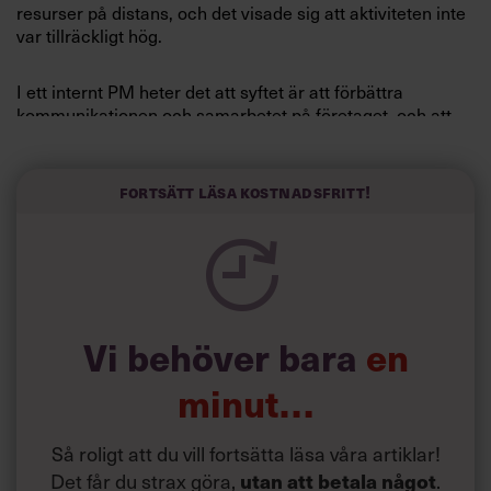
resurser på distans, och det visade sig att aktiviteten inte
var tillräckligt hög.
I ett internt PM heter det att syftet är att förbättra
kommunikationen och samarbetet på företaget, och att
detta kräver att de anställda jobbar sida vid sida.
Men förklaringen har inte övertygat alla medarbetare.
Fortsätt läsa kostnadsfritt!
Flera av dem säger att de sökte sig till Yahoo just på
grund av möjligheten att jobba hemifrån.
Gunnar Sundqvist, arbetsmiljöexpert på
Arbetsgivarverket, menar att det inte generellt sett går att
säga om arbete hemifrån är bra eller dåligt.
Vi behöver bara
en
minut…
Så roligt att du vill fortsätta läsa våra artiklar!
Det får du strax göra,
.
utan att betala något