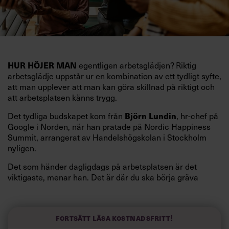
egentligen arbetsglädjen? Riktig
HUR HÖJER MAN
arbetsglädje uppstår ur en kombination av ett tydligt syfte,
att man upplever att man kan göra skillnad på riktigt och
att arbetsplatsen känns trygg.
Det tydliga budskapet kom från
, hr-chef på
Björn Lundin
Google i Norden, när han pratade på Nordic Happiness
Summit, arrangerat av Handelshögskolan i Stockholm
nyligen.
Det som händer dagligdags på arbetsplatsen är det
viktigaste, menar han. Det är där du ska börja gräva
redan i dag.
Här är Björn Lundins tre enkla åtgärder som tagit skruv
och höjt arbetsglädjen på Google:
Fortsätt läsa kostnadsfritt!