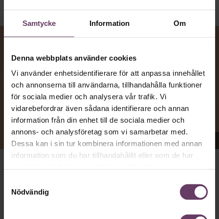
Samtycke
Information
Om
Denna webbplats använder cookies
Vi använder enhetsidentifierare för att anpassa innehållet
och annonserna till användarna, tillhandahålla funktioner
för sociala medier och analysera vår trafik. Vi
vidarebefordrar även sådana identifierare och annan
information från din enhet till de sociala medier och
annons- och analysföretag som vi samarbetar med.
Appen Sinceerly imiterar vd:ars kortfattade språk.
Dessa kan i sin tur kombinera informationen med annan
information som du har tillhandahållit eller som de har
samlat in när du har använt deras tjänster.
VD:AR KAN VARA SVÅRA
att nå och besvarar inte alltid
Samtyckesval
mejl från främlingar. Men studenten
Ben Horwitz
på
Nödvändig
Harvard Business School kom på ett trick: Han skapade
en app som imiterar toppchefernas sätt att skriva, med
stavfel, utan hälsningsfraser och mycket kortfattade