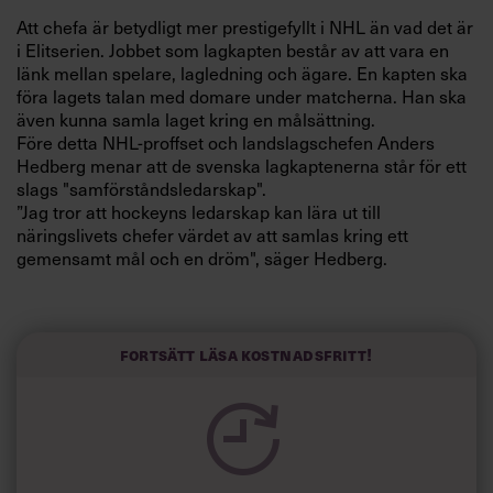
Villkor och policy för
Att chefa är betydligt mer prestigefyllt i NHL än vad det är
personuppgiftsbehandling
i Elitserien. Jobbet som lagkapten består av att vara en
länk mellan spelare, lagledning och ägare. En kapten ska
föra lagets talan med domare under matcherna. Han ska
Sök
även kunna samla laget kring en målsättning.
efter:
Före detta NHL-proffset och landslagschefen Anders
Hedberg menar att de svenska lagkaptenerna står för ett
slags "samförståndsledarskap".
”Jag tror att hockeyns ledarskap kan lära ut till
näringslivets chefer värdet av att samlas kring ett
gemensamt mål och en dröm", säger Hedberg.
Den NHL-kapten som rankas högst av de svenska
Logga in
spelarna är Mats Sundin.
Fortsätt läsa kostnadsfritt!
”Han är den bästa lagkapten jag spelat med. Han är
Prenumerera
väldigt bra på att känna av vilka vibbar som finns i ett lag.
Han säger ifrån när det behövs, men han delar ofta ut
beröm också”, säger Färjestads Jörgen Jönsson som ofta
är lagkapten i Tre Kronor när Mats Sundin inte är på plats.