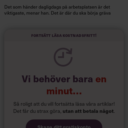
Det som händer dagligdags på arbetsplatsen är det
viktigaste, menar han. Det är där du ska börja gräva
redan i dag.
Här är Björn Lundins tre enkla åtgärder som tagit skruv
och höjt arbetsglädjen på Google:
Fortsätt läsa kostnadsfritt!
Vi behöver bara
en
minut…
Så roligt att du vill fortsätta läsa våra artiklar!
Det får du strax göra,
utan att betala något
.
Skapa ditt gratiskonto