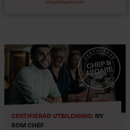
talesperson.”
integritetspolicy här
.
CERTIFIERAD UTBILDNING:
NY
SOM CHEF