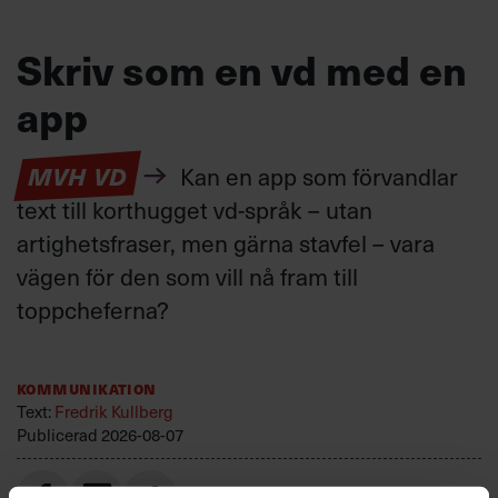
Skriv som en vd med en
app
MVH VD
Kan en app som förvandlar
text till korthugget vd-språk – utan
artighetsfraser, men gärna stavfel – vara
vägen för den som vill nå fram till
toppcheferna?
Kommunikation
Text:
Fredrik Kullberg
Publicerad
2026-08-07