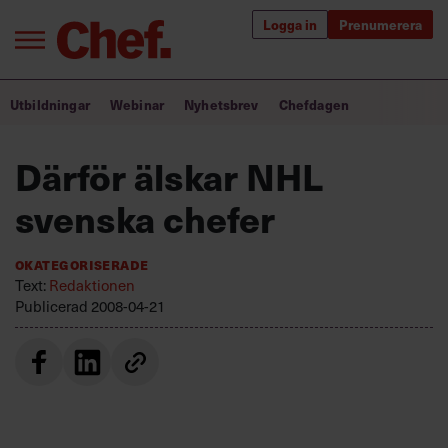
Logga in
Prenumerera
Bra ledare förändrar världen
Utbildningar
Webinar
Nyhetsbrev
Chefdagen
Innehåll från Chef
Därför älskar NHL
Utbildning för ledare
svenska chefer
Chefakademin+
Okategoriserade
Populära utbildningar
Text:
Redaktionen
Publicerad
2008-04-21
Annonsera
Om oss
Kontakta oss
Kundservice