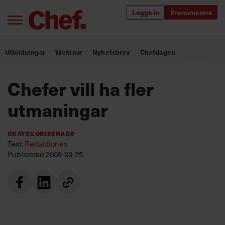
Logga in
Prenumerera
Bra ledare förändrar världen
Utbildningar
Webinar
Nyhetsbrev
Chefdagen
Innehåll från Chef
Chefer vill ha fler
Utbildning för ledare
utmaningar
Chefakademin+
Okategoriserade
Populära utbildningar
Text:
Redaktionen
Publicerad
2009-03-25
Annonsera
Om oss
Kontakta oss
Kundservice