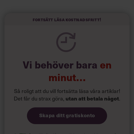
längre semester, vilket ytterligare ökade stressen i deras
liv.
Forskarna tror sig dessutom kunna uttyda att en längre
Fortsätt läsa kostnadsfritt!
semester har större betydelse för långlevnad än andra
försök att förändra livsstilsvanor.
Vi behöver bara
en
minut…
Så roligt att du vill fortsätta läsa våra artiklar!
Det får du strax göra,
utan att betala något
.
Skapa ditt gratiskonto