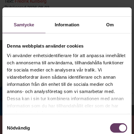
Text:
Fredrik Kullberg
Publicerad
2026-08-03
Samtycke
Information
Om
Denna webbplats använder cookies
Vi använder enhetsidentifierare för att anpassa innehållet
och annonserna till användarna, tillhandahålla funktioner
för sociala medier och analysera vår trafik. Vi
vidarebefordrar även sådana identifierare och annan
information från din enhet till de sociala medier och
annons- och analysföretag som vi samarbetar med.
Dessa kan i sin tur kombinera informationen med annan
information som du har tillhandahållit eller som de har
Jenny Madestam, docent i statsvetenskap.
samlat in när du har använt deras tjänster.
Samtyckesval
Nödvändig
VAD