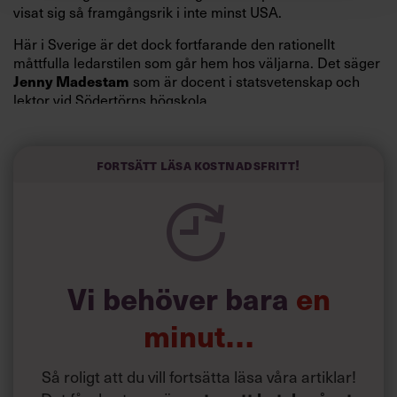
visat sig så framgångsrik i inte minst USA.
Här i Sverige är det dock fortfarande den rationellt
måttfulla ledarstilen som går hem hos väljarna. Det säger
Jenny Madestam
som är docent i statsvetenskap och
lektor vid Södertörns högskola.
”Svenskarna tar politik på allvar och brukar uppskatta
politiker som har framtoningen av att vara kunniga,
Fortsätt läsa kostnadsfritt!
kompetenta och stå med båda fötterna på jorden. Hellre
en tråkig partiledare i foträta skor än en känslomässig
spelevink i högklackat, är hur jag brukar sammanfatta de
önskningar som svenskarna för fram i undersökningar.”
Läs mer:
Vi behöver bara
en
Siri Wikander: ”Led som i
början av pandemin”
minut…
Så roligt att du vill fortsätta läsa våra artiklar!