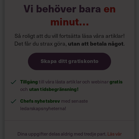
Tre av fyra anser att de är duktiga på hantera sin
Vi behöver bara
en
arbetsbelastning, hålla deadlines, delegera
arbetsuppgifter och förhandla.
minut…
I undersökningen deltog 3 600 chefer i medelstora till
Så roligt att du vill fortsätta läsa våra artiklar!
stora organisationer i 18 länder i Europa, Asien,
Det får du strax göra,
utan att betala något
.
Nordamerika, Sydamerika och Afrika.
Skapa ditt gratiskonto
Tillgång
gratis
till våra låsta artiklar och webinar
utan tidsbegränsning!
och
Chefs nyhetsbrev
med senaste
ledarskapsnyheterna!
Dina uppgifter delas aldrig med tredje part.
Läs vår