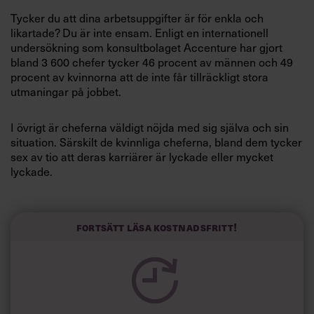
Villkor och policy för
Tycker du att dina arbetsuppgifter är för enkla och
personuppgiftsbehandling
likartade? Du är inte ensam. Enligt en internationell
undersökning som konsultbolaget Accenture har gjort
bland 3 600 chefer tycker 46 procent av männen och 49
Sök
procent av kvinnorna att de inte får tillräckligt stora
efter:
utmaningar på jobbet.
I övrigt är cheferna väldigt nöjda med sig själva och sin
situation. Särskilt de kvinnliga cheferna, bland dem tycker
sex av tio att deras karriärer är lyckade eller mycket
lyckade.
Manliga chefer är dock lite mer framåt än sina kvinnliga
Logga in
kollegor när det kommer till att ställa krav på arbetet.
Fortsätt läsa kostnadsfritt!
Fler män än kvinnor, 56 procent mot 48 procent, har bett
Prenumerera
om löneförhöjningar och fler män än kvinnor har bett om
att bli befordrade, 47 respektive 37 procent.
Majoriteten av cheferna tycker att de är bra på sitt jobb.