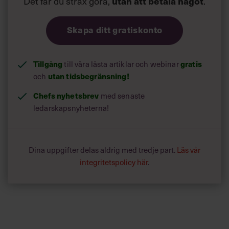
Det får du strax göra,
utan att betala något
.
Skapa ditt gratiskonto
Tillgång
gratis
till våra låsta artiklar och webinar
utan tidsbegränsning!
och
Chefs nyhetsbrev
med senaste
ledarskapsnyheterna!
Dina uppgifter delas aldrig med tredje part.
Läs vår
integritetspolicy här
.