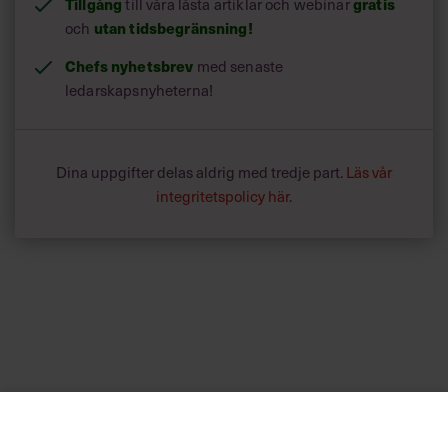
Tillgång
gratis
till våra låsta artiklar och webinar
utan tidsbegränsning!
och
Chefs nyhetsbrev
med senaste
ledarskapsnyheterna!
Dina uppgifter delas aldrig med tredje part.
Läs vår
integritetspolicy här
.