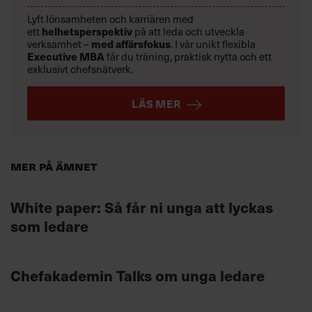
Lyft lönsamheten och karriären med
helhetsperspektiv
ett
på att leda och utveckla
med affärsfokus
verksamhet –
. I vår unikt flexibla
Executive MBA
får du träning, praktisk nytta och ett
exklusivt chefsnätverk.
LÄS MER
Mer på ämnet
White paper: Så får ni unga att lyckas
som ledare
Chefakademin Talks om unga ledare