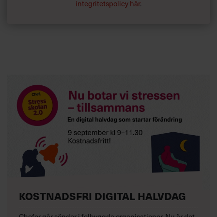
integritetspolicy här
.
KOSTNADSFRI DIGITAL HALVDAG
Chefer går sönder i felbyggda organisationer. Nu är det