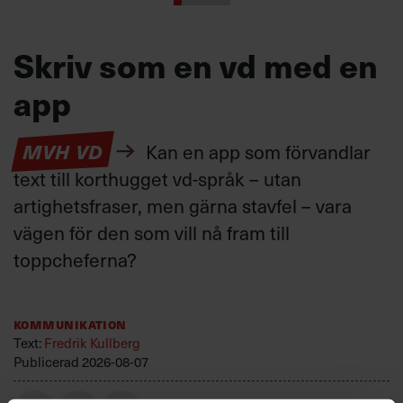
Skriv som en vd med en
app
MVH VD
Kan en app som förvandlar
text till korthugget vd-språk – utan
artighetsfraser, men gärna stavfel – vara
vägen för den som vill nå fram till
toppcheferna?
Kommunikation
Text:
Fredrik Kullberg
Publicerad
2026-08-07