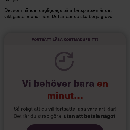
Det som händer dagligdags på arbetsplatsen är det
viktigaste, menar han. Det är där du ska börja gräva
redan i dag.
Här är Björn Lundins tre enkla åtgärder som tagit skruv
och höjt arbetsglädjen på Google:
Fortsätt läsa kostnadsfritt!
Vi behöver bara
en
minut…
Så roligt att du vill fortsätta läsa våra artiklar!
Det får du strax göra,
.
utan att betala något