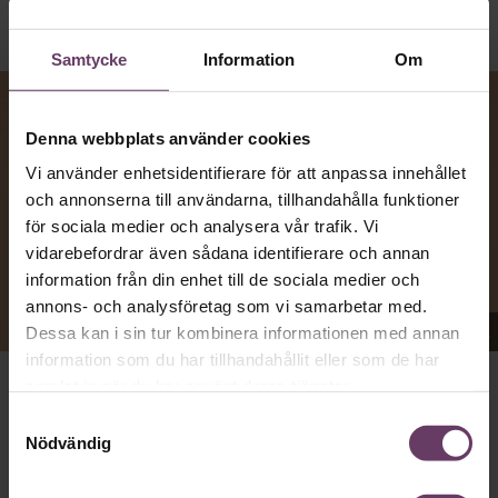
Samtycke
Information
Om
Denna webbplats använder cookies
Vi använder enhetsidentifierare för att anpassa innehållet
och annonserna till användarna, tillhandahålla funktioner
för sociala medier och analysera vår trafik. Vi
vidarebefordrar även sådana identifierare och annan
information från din enhet till de sociala medier och
annons- och analysföretag som vi samarbetar med.
Appen Sinceerly imiterar vd:ars kortfattade språk.
Dessa kan i sin tur kombinera informationen med annan
information som du har tillhandahållit eller som de har
samlat in när du har använt deras tjänster.
att nå och besvarar inte alltid
VD:AR KAN VARA SVÅRA
Samtyckesval
mejl från främlingar. Men studenten
på
Ben Horwitz
Nödvändig
Harvard Business School kom på ett trick: Han skapade
en app som imiterar toppchefernas sätt att skriva, med