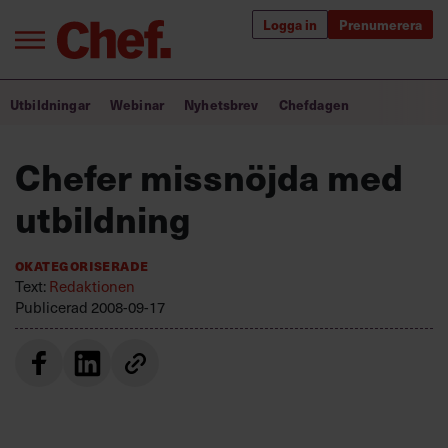
Logga in
Prenumerera
Bra ledare förändrar världen
Utbildningar
Webinar
Nyhetsbrev
Chefdagen
Innehåll från Chef
Chefer missnöjda med
Utbildning för ledare
utbildning
Chefakademin+
Okategoriserade
Populära utbildningar
Text:
Redaktionen
Publicerad
2008-09-17
Annonsera
Om oss
Kontakta oss
Kundservice