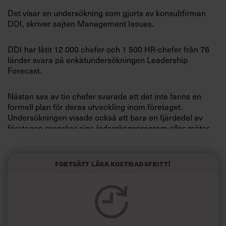
Villkor och policy för
Det visar en undersökning som gjorts av konsultfirman
personuppgiftsbehandling
DDI, skriver sajten Management Issues.
DDI har låtit 12 000 chefer och 1 500 HR-chefer från 76
Sök
länder svara på enkätundersökningen Leadership
efter:
Forecast.
Nästan sex av tio chefer svarade att det inte fanns en
formell plan för deras utveckling inom företaget.
Undersökningen visade också att bara en fjärdedel av
företagen granskar sina ledarskapsprogram eller mäter
vilka effekter de får.
Logga in
»Gott ledarskap kommer inte av en slump, organisationer
Fortsätt läsa kostnadsfritt!
Prenumerera
måste börja lyssna på sina ledare och göra rätt
investeringar i utvecklingsprogram om de vill ha bättre
resultat än vad de ser nu«, säger Rich Wellins, vice vd på
DDI, till Management Issues.