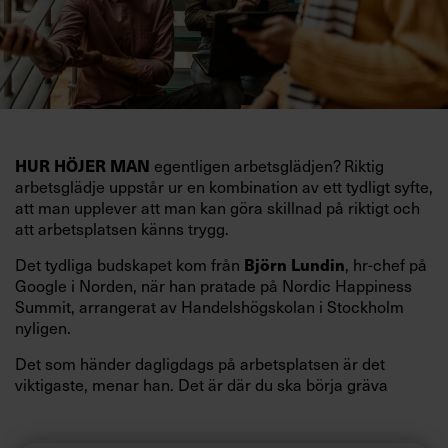
HUR HÖJER MAN
egentligen arbetsglädjen? Riktig
arbetsglädje uppstår ur en kombination av ett tydligt syfte,
att man upplever att man kan göra skillnad på riktigt och
att arbetsplatsen känns trygg.
Det tydliga budskapet kom från
Björn Lundin
, hr-chef på
Google i Norden, när han pratade på Nordic Happiness
Summit, arrangerat av Handelshögskolan i Stockholm
nyligen.
Det som händer dagligdags på arbetsplatsen är det
viktigaste, menar han. Det är där du ska börja gräva
redan i dag.
Här är Björn Lundins tre enkla åtgärder som tagit skruv