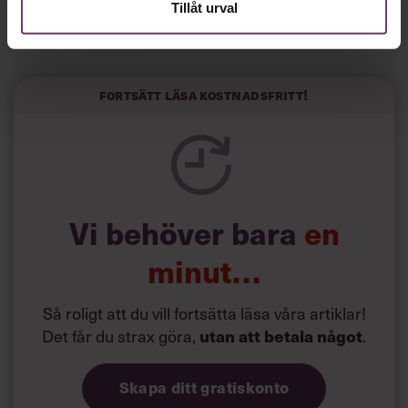
spanska El País.
Tillåt urval
Horwitz har nu utvecklat sitt trick till en affärsidé: appen
Sinceerly som konverterar formellt och minutiöst
välskrivna texter – likt de som skapas av AI – till den
kortfattat slarviga vd-stilen.
Fortsätt läsa kostnadsfritt!
Vi behöver bara
en
minut…
Så roligt att du vill fortsätta läsa våra artiklar!
Det får du strax göra,
utan att betala något
.
Skapa ditt gratiskonto