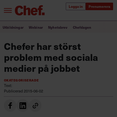
Logga in
Prenumerera
Bra ledare förändrar världen
Utbildningar
Webinar
Nyhetsbrev
Chefdagen
Innehåll från Chef
Chefer har störst
Utbildning för ledare
problem med sociala
Chefakademin+
medier på jobbet
Populära utbildningar
Okategoriserade
Text:
Publicerad
2015-06-02
Annonsera
Om oss
Kontakta oss
Kundservice