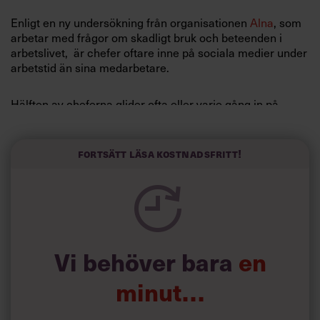
Enligt en ny undersökning från organisationen
Alna
, som
arbetar med frågor om skadligt bruk och beteenden i
arbetslivet, är chefer oftare inne på sociala medier under
arbetstid än sina medarbetare.
Hälften av cheferna glider ofta eller varje gång in på
sociala medier när de ska göra något arbetsrelaterat och
nästan en tredjedel tycker att de använder sociala medier
för privat bruk för mycket på jobbet.
Fortsätt läsa kostnadsfritt!
”Detta är en ny typ av skadligt bruk som vi ser växer och
chefer, som har datorn som huvudsakligt arbetsredskap,
är uppenbarligen extra utsatta”, säger Moa Minishetti,
psykolog och klinisk chef på Alna.
Vi behöver bara
en
Undersökningen är utförd av undersökningsföretagen Cint
och Netigate som ställt frågor till tusen arbetande
minut…
personer med olika befattningar mellan 18 och 63 år.