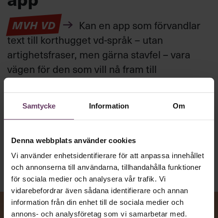
MVH VD
Kan en app som förvandlar
text till korthugget vd-språk – utan
artighetsfraser, men gärna stavfel – vara
vägen för den som vill nå fram till
toppcheferna?
Samtycke
Information
Om
Kommunikation
Text:
Fredrik Kullberg
Publicerad
2026-08-07
Denna webbplats använder cookies
Vi använder enhetsidentifierare för att anpassa innehållet
och annonserna till användarna, tillhandahålla funktioner
för sociala medier och analysera vår trafik. Vi
vidarebefordrar även sådana identifierare och annan
information från din enhet till de sociala medier och
annons- och analysföretag som vi samarbetar med.