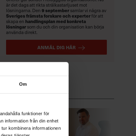
är det dags att rikta strålkastarljuset mot
9 september
lösningarna. Den
samlar vi några av
Sveriges främsta forskare och experter
för att
handlingsplan med konkreta
skapa en
lösningar
som du och din organisation kan börja
använda direkt.
ANMÄL DIG HÄR
Om
andahålla funktioner för
n information från din enhet
 tur kombinera informationen
deras tjänster.