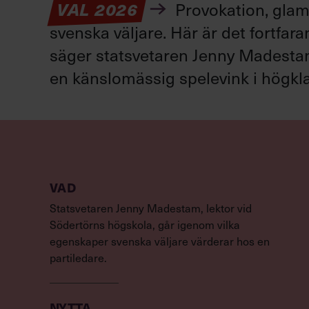
VAL 2026
Provokation, glamo
svenska väljare. Här är det fortfar
säger statsvetaren Jenny Madestam: 
en känslomässig spelevink i högkla
VAD
Statsvetaren Jenny Madestam, lektor vid
Södertörns högskola, går igenom vilka
egenskaper svenska väljare värderar hos en
partiledare.
NYTTA