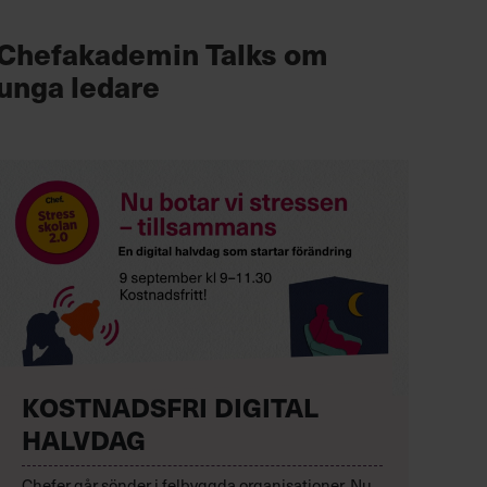
Chefakademin Talks om
unga ledare
KOSTNADSFRI DIGITAL
HALVDAG
Chefer går sönder i felbyggda organisationer. Nu