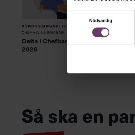
Samtyckesval
Nödvändig
Annonssamarbete:
Chefa
Chef + Winningtemp
unga l
Delta i Chefbarometern
2026
Så ska en par