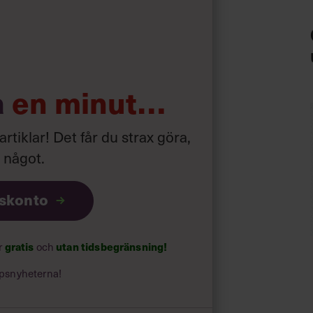
a
en minut…
 artiklar! Det får du strax göra,
a något
.
iskonto
gratis
utan tidsbegränsning!
ar
och
psnyheterna!