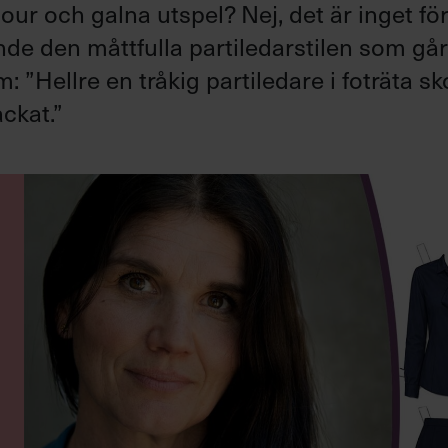
ur och galna utspel? Nej, det är inget fö
ande den måttfulla partiledarstilen som gå
”Hellre en tråkig partiledare i foträta sk
ckat.”