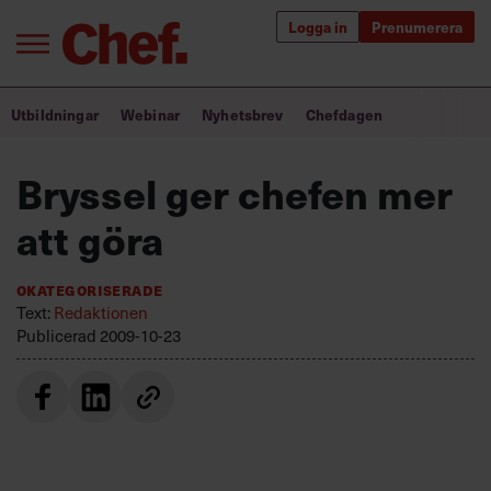
Logga in
Prenumerera
Bra ledare förändrar världen
Utbildningar
Webinar
Nyhetsbrev
Chefdagen
Innehåll från Chef
Bryssel ger chefen mer
Utbildning för ledare
att göra
Chefakademin+
Okategoriserade
Populära utbildningar
Text:
Redaktionen
Publicerad
2009-10-23
Annonsera
Om oss
Kontakta oss
Kundservice