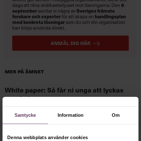
dags att rikta strålkastarljuset mot lösningarna. Den
9
september
samlar vi några av
Sveriges främsta
forskare och experter
för att skapa en
handlingsplan
med konkreta lösningar
som du och din organisation
kan börja använda direkt.
ANMÄL DIG HÄR
Mer på ämnet
White paper: Så får ni unga att lyckas
som ledare
Samtycke
Information
Om
Chefakademin Talks om unga ledare
Denna webbplats använder cookies