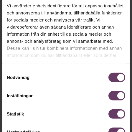
Vi använder enhetsidentifierare för att anpassa innehållet
Okategoriserade
och annonserna till användarna, tillhandahålla funktioner
för sociala medier och analysera vår trafik. Vi
vidarebefordrar även sådana identifierare och annan
information från din enhet till de sociala medier och
annons- och analysföretag som vi samarbetar med.
Dessa kan i sin tur kombinera informationen med annan
information som du har tillhandahållit eller som de har
samlat in när du har använt deras tjänster.
Samtyckesval
Nödvändig
Annonssamarbete:
Chefakadem
Chef + Winningtemp
ledare
Inställningar
Delta i Chefbarometern 2026
Statistik
Marknadsföring