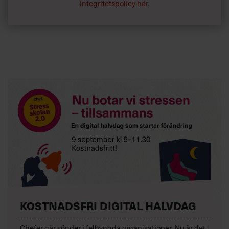
integritetspolicy här
.
KOSTNADSFRI DIGITAL HALVDAG
Chefer går sönder i felbyggda organisationer. Nu är det