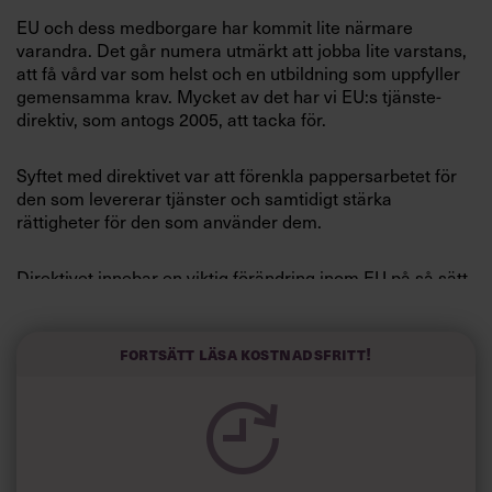
Villkor och policy för
EU och dess medborgare har kommit lite närmare
personuppgiftsbehandling
varandra. Det går numera utmärkt att jobba lite varstans,
att få vård var som helst och en utbildning som uppfyller
gemensamma krav. Mycket av det har vi EU:s tjänste­
Sök
direktiv, som antogs 2005, att tacka för.
efter:
Syftet med direktivet var att förenkla pappersarbetet för
den som levererar tjänster och samtidigt stärka
rättigheter för den som använder dem.
Direktivet innebar en viktig förändring inom EU på så sätt
att det numera är okej att handla med tjänster och inte
enbart, som förr, med varor. Det var tjänstedirektivet som
Logga in
födde debatten om de polska rörmokarna. Göran Persson
Fortsätt läsa kostnadsfritt!
i sin tur myntade begreppet »social turism«.
Prenumerera
Fyra år senare visar det sig, enligt en kartläggning från
EU-kommissionen, att det inte har blivit någon
massinvasion av arbetskrafts­invandring. Däremot har