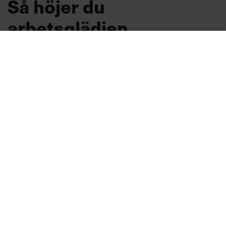
Så höjer du
arbetsglädjen
TIPS
Vad är det egentligen som får
medarbetarna att känna lust, och hur kan du
som chef lyfta arbetsglädjen? Här är tre tips
från Googles nordiska hr-chef.
Arbetsmiljö
Text:
Sara Hammarkrantz
Publicerad
2026-08-07