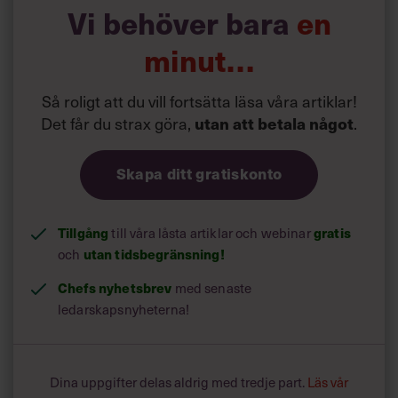
tjänstedirektivet gett cheferna mer att göra.
Vi behöver bara
en
För har det blivit lite lättare att vara medborgare i EU, så
har det nämligen blivit desto mer krävande att vara chef
minut…
inom offentlig förvaltning. Minsta formulering i Bryssel
innebär att en kommunal chef får mer på sitt bord. För det
är ju där, hos cheferna i den offentliga förvaltningen, som
Så roligt att du vill fortsätta läsa våra artiklar!
EU:s bestämmelser förväntas bli verklighet.
Det får du strax göra,
utan att betala något
.
Ta till exempel patientdirektivet som reglerar hur
Skapa ditt gratiskonto
medborgare kan söka vård i ett annat EU-land. Vi ska
kunna vända oss till vilket land som helst och förvänta oss
samma vård. Och inte bara vård, vi ska även kunna göra
oss förstådda på vårt eget språk.
Tillgång
till våra låsta artiklar och webinar
gratis
och
utan tidsbegränsning!
Chefs nyhetsbrev
med senaste
ledarskapsnyheterna!
Dina uppgifter delas aldrig med tredje part.
Läs vår