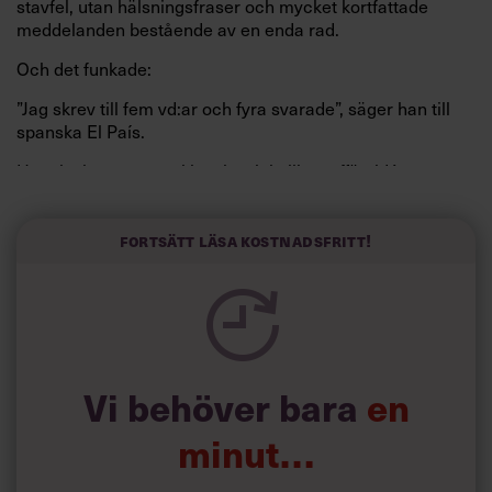
stavfel, utan hälsningsfraser och mycket kortfattade
meddelanden bestående av en enda rad.
Och det funkade:
”Jag skrev till fem vd:ar och fyra svarade”, säger han till
spanska El País.
Horwitz har nu utvecklat sitt trick till en affärsidé: appen
Sinceerly som konverterar formellt och minutiöst
välskrivna texter – likt de som skapas av AI – till den
kortfattat slarviga vd-stilen.
Fortsätt läsa kostnadsfritt!
Vi behöver bara
en
minut…