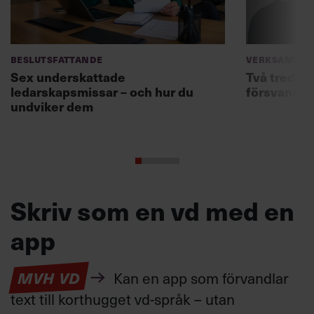
Beslutsfattande
Verksamhet
Sex underskattade
Två tredjed
ledarskapsmissar – och hur du
försvann –
undviker dem
Skriv som en vd med en
app
MVH VD
Kan en app som förvandlar
text till korthugget vd-språk – utan