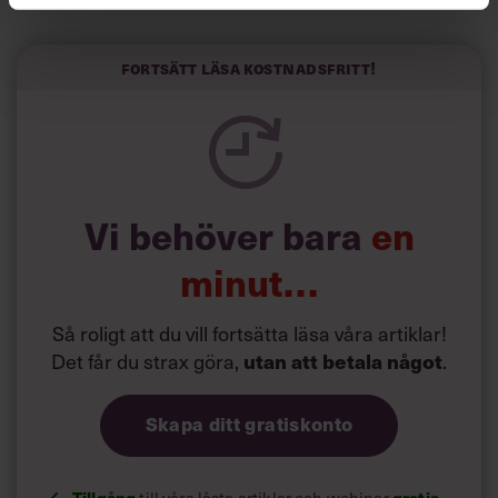
Visst är det härligt med engagemang, och du gillar ju att
vara så uppslukad av jobbet att du nästan glömmer bort
att du jobbar. Problemet är bara att den inställningen gör
Fortsätt läsa kostnadsfritt!
dig både stressad och utmattad. Till slut så pass att du
inte lyckas koncentrera dig på någonting alls när du
springer på alla bollar och försöker sätta dig in i precis
allt.
Vi behöver bara
en
minut…
Så roligt att du vill fortsätta läsa våra artiklar!
Det får du strax göra,
.
utan att betala något
Skapa ditt gratiskonto
Tillgång
gratis