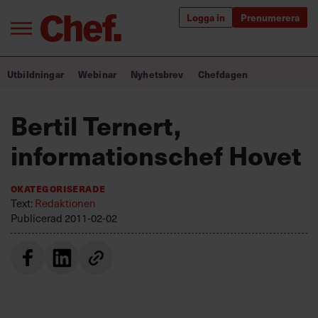
Logga in
Prenumerera
Bra ledare förändrar världen
Utbildningar
Webinar
Nyhetsbrev
Chefdagen
Innehåll från Chef
Bertil Ternert,
Utbildning för ledare
informationschef Hovet
Chefakademin+
Okategoriserade
Populära utbildningar
Text:
Redaktionen
Publicerad
2011-02-02
Annonsera
Om oss
Kontakta oss
Kundservice