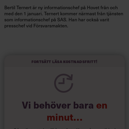
Villkor och policy för
Bertil Ternert är ny informationschef på Hovet från och
personuppgiftsbehandling
med den 1 januari. Ternert kommer närmast från tjänsten
som informationschef på SAS. Han har också varit
presschef vid Försvarsmakten.
Sök
efter:
Fortsätt läsa kostnadsfritt!
Logga in
Prenumerera
Vi behöver bara
en
minut…