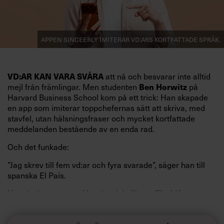
Appen Sinceerly imiterar vd:ars kortfattade språk.
att nå och besvarar inte alltid
VD:AR KAN VARA SVÅRA
mejl från främlingar. Men studenten
på
Ben Horwitz
Harvard Business School kom på ett trick: Han skapade
en app som imiterar toppchefernas sätt att skriva, med
stavfel, utan hälsningsfraser och mycket kortfattade
meddelanden bestående av en enda rad.
Och det funkade:
”Jag skrev till fem vd:ar och fyra svarade”, säger han till
spanska El País.
Horwitz har nu utvecklat sitt trick till en affärsidé: appen
Sinceerly som konverterar formellt och minutiöst
välskrivna texter – likt de som skapas av AI – till den