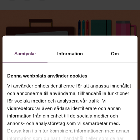
Samtycke
Information
Om
Denna webbplats använder cookies
Vi använder enhetsidentifierare för att anpassa innehållet
och annonserna till användarna, tillhandahålla funktioner
för sociala medier och analysera vår trafik. Vi
VAD
vidarebefordrar även sådana identifierare och annan
Vanliga problem som kan sänka motivationen och bli
information från din enhet till de sociala medier och
hinder för produktiviteten, när det är dags att
annons- och analysföretag som vi samarbetar med.
återvända till jobbet efter semestern.
Dessa kan i sin tur kombinera informationen med annan
information som du har tillhandahållit eller som de har