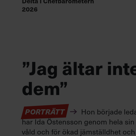
Delta i Chefbarometern
2026
”Jag ältar in
dem”
PORTRÄTT
Hon började leda 
har Ida Östensson genom hela sin ka
våld och för ökad jämställdhet och 