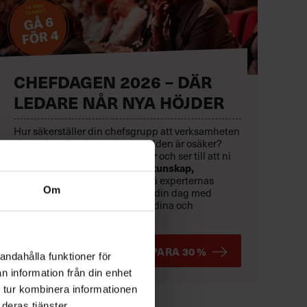
CHEFDAGEN 2026 – DÄR
LEDARE NÅR NYA HÖJDER
Hur säkerställer din chefsgrupp att verksamheten
rör sig framåt – även när omvärlden är osäker?
21 oktober
röjer vi hinder
Den
och ser till att ni
når resultat.
ny kunskap,
Rusta er med
inspireras
av toppchefer och få experternas
Om
konkreta verktyg
.
Skräddarsy din dag med
fördjupande kunskapsspår för dina och
organisationens behov just nu.
BOKA TIDIGT OCH SPARA 30 %
andahålla funktioner för
n information från din enhet
 tur kombinera informationen
deras tjänster.