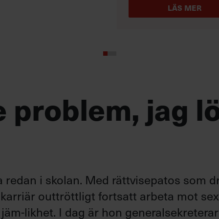
LÄS MER
te problem, jag l
redan i skolan. Med rättvisepatos som dr
rriär outtröttligt fortsatt arbeta mot sex
jäm-likhet. I dag är hon generalsekreterar