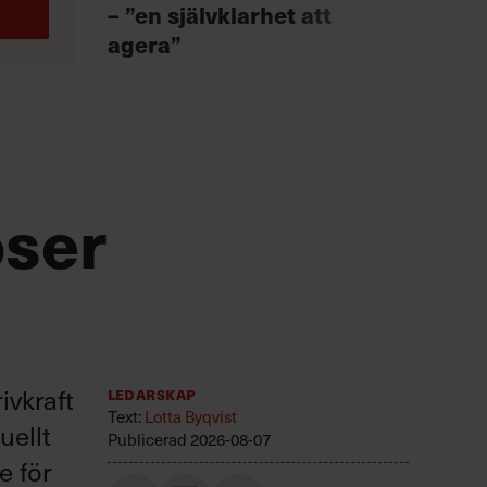
Fast
– ”en självklarhet att
för 
agera”
öser
ivkraft
Ledarskap
Text:
Lotta Byqvist
uellt
Publicerad
2026-08-07
e för