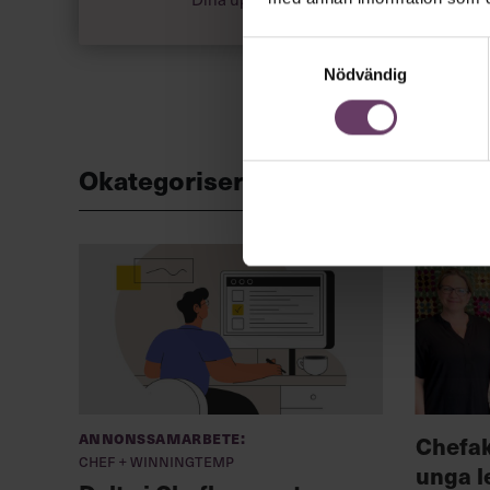
Samtyckesval
Nödvändig
Okategoriserade
Annonssamarbete:
Chefa
Chef + Winningtemp
unga l