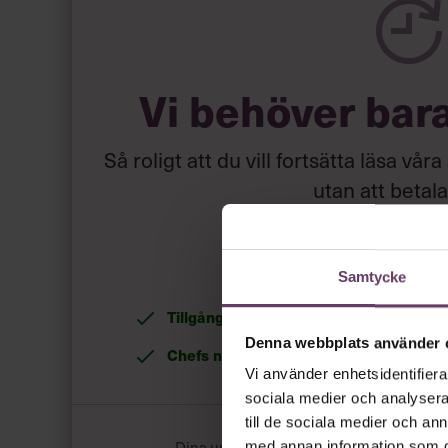
När kvinnor var inblandade i ett företagsbedrägeri
hade en nära eller romantisk relation med de
också oftast en anställning där de tillgång till 
flesta anställda på kontrollfunktioner inom ekon
Vi behöver bar
Studien
“Gender and 21st-Century Corporate 
Gender Gap in Enron-Era Corporate Frauds”
pu
Sociological Review i maj i år.
Så roligt att du vill fortsätta läsa våra
utan att betal
Skapa ditt grat
Samtycke
Tillgång
till våra låsta artiklar och webin
Denna webbplats använder 
Chefs nyhetsbrev
med senaste ledarska
Vi använder enhetsidentifierar
sociala medier och analysera 
till de sociala medier och a
Dina uppgifter delas aldrig med tredje pa
med annan information som du 