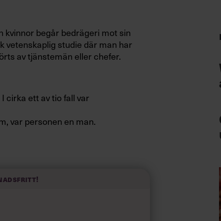
n kvinnor begår bedrägeri mot sin
sk vetenskaplig studie där man har
örts av tjänstemän eller chefer.
irka ett av tio fall var
am, var personen en man.
r summan de tillskansade sig betydligt
 korrigerat för skillnader i
nadsfritt!