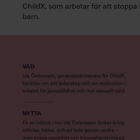
ChildX, som arbetar för att stopp
barn.
VAD
Ida Östensson, generalsekreterare för ChildX,
berättar om sitt ledarskap och sin motivation i
arbetet för jämställdhet och mot sexuellt våld.
NYTTA
Få en inblick i hur Ida Östensson tänker kring
rättvisa, hälsa, och att leda genom andra –
men också nazisthot och traumahantering på