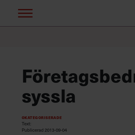
Sök
efter:
Företagsbedr
syssla
Okategoriserade
Text:
Publicerad
2013-09-04