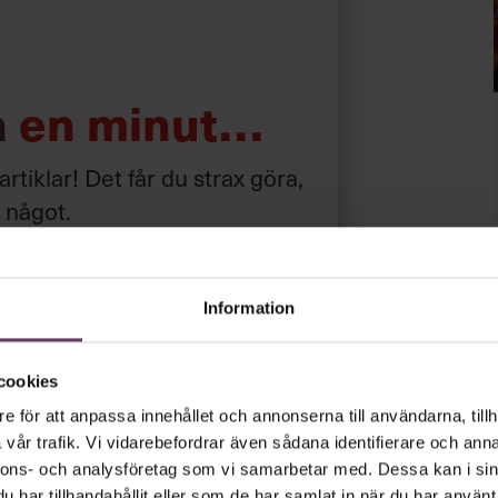
 gick det ofta till på två olika sätt. De
n andra gärningsmannen. De hade
företagets konton, exempelvis var de
omi eller revision.
a
en minut…
Crime: Female Involvement and the
blicerades i tidskriften American
 artiklar! Det får du strax göra,
a något
.
iskonto
Information
gratis
utan tidsbegränsning!
ar
och
cookies
psnyheterna!
e för att anpassa innehållet och annonserna till användarna, tillh
vår trafik. Vi vidarebefordrar även sådana identifierare och anna
nnons- och analysföretag som vi samarbetar med. Dessa kan i sin
rt.
Läs vår integritetspolicy här
.
har tillhandahållit eller som de har samlat in när du har använt 