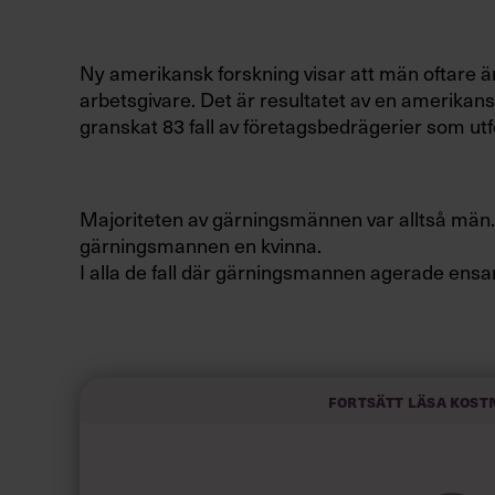
Ny amerikansk forskning visar att män oftare ä
arbetsgivare. Det är resultatet av en amerikan
granskat 83 fall av företagsbedrägerier som utf
Majoriteten av gärningsmännen var alltså män. I c
gärningsmannen en kvinna.
I alla de fall där gärningsmannen agerade ens
I de fall där kvinnorna stod för bedrägeriet, va
lägre än männens. Detta även efter att man hade
Fortsätt läsa kost
tjänstenivå.