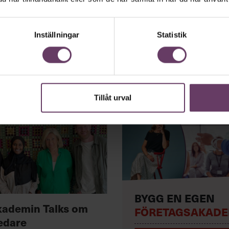
Inställningar
Statistik
Tillåt urval
BYGG EN EGEN
kademin Talks om
FÖRETAGSAKADE
edare