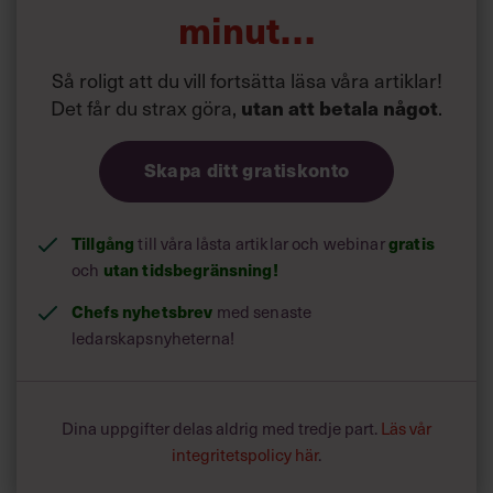
minut…
Fördelen med internetbaserad utbildning är att du når så
många fler än med en traditionell utbildning och appen
gör internetutbildningen inter­aktiv. Med ett knapptryck
Så roligt att du vill fortsätta läsa våra artiklar!
matar du in ditt beteende, sedan kan du lägga till
Det får du strax göra,
utan att betala något
.
kommentarer och reflektioner. De som vill kan också få
coachning”, säger Oskar Henrikson.
Skapa ditt gratiskonto
Tillgång
gratis
till våra låsta artiklar och webinar
utan tidsbegränsning!
och
Chefs nyhetsbrev
med senaste
ledarskapsnyheterna!
Dina uppgifter delas aldrig med tredje part.
Läs vår
integritetspolicy här
.