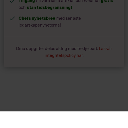
Tillgång
gratis
till våra låsta artiklar och webinar
utan tidsbegränsning!
och
Chefs nyhetsbrev
med senaste
ledarskapsnyheterna!
Dina uppgifter delas aldrig med tredje part.
Läs vår
integritetspolicy här
.