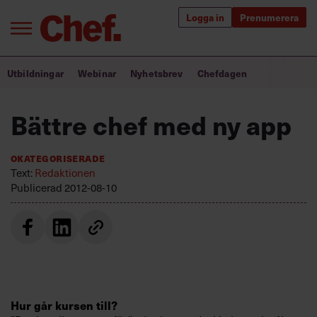
Logga in
Prenumerera
Bra ledare förändrar världen
Utbildningar
Webinar
Nyhetsbrev
Chefdagen
Innehåll från Chef
Bättre chef med ny app
Utbildning för ledare
Okategoriserade
Chefakademin+
Text:
Redaktionen
Publicerad
2012-08-10
Populära utbildningar
Annonsera
Om oss
Kontakta oss
Hur går kursen till?
Kundservice