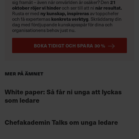
21
sig framåt – även när omvärlden är osäker? Den
oktober
röjer vi hinder
når resultat.
och ser till att ni
ny kunskap,
inspireras
Rusta er med
av toppchefer
konkreta verktyg
och få experternas
.
Skräddarsy din
dag med fördjupande kunskapsspår för dina och
organisationens behov just nu.
BOKA TIDIGT OCH SPARA 30 %
Mer på ämnet
White paper: Så får ni unga att lyckas
som ledare
Chefakademin Talks om unga ledare