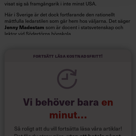
visat sig så framgångsrik i inte minst USA.
Här i Sverige är det dock fortfarande den rationellt
måttfulla ledarstilen som går hem hos väljarna. Det säger
Jenny Madestam
som är docent i statsvetenskap och
lektor vid Södertörns högskola.
”Svenskarna tar politik på allvar och brukar uppskatta
politiker som har framtoningen av att vara kunniga,
Fortsätt läsa kostnadsfritt!
kompetenta och stå med båda fötterna på jorden. Hellre
en tråkig partiledare i foträta skor än en känslomässig
spelevink i högklackat, är hur jag brukar sammanfatta de
önskningar som svenskarna för fram i undersökningar.”
Läs mer:
Vi behöver bara
en
Siri Wikander: ”Led som i
början av pandemin”
minut…
Så roligt att du vill fortsätta läsa våra artiklar!
Det får du strax göra,
utan att betala något
.