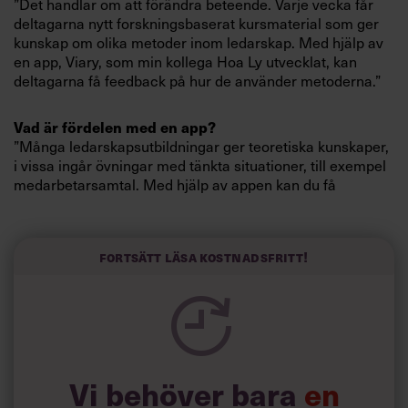
”Det handlar om att förändra beteende. Varje vecka får
Villkor och policy för
deltagarna nytt forskningsbaserat kursmaterial som ger
personuppgiftsbehandling
kunskap om olika metoder inom ledarskap. Med hjälp av
en app, Viary, som min kollega Hoa Ly utvecklat, kan
deltagarna få feedback på hur de använder metoderna.”
Sök
efter:
Vad är fördelen med en app?
”Många ledarskapsutbildningar ger teoretiska kunskaper,
i vissa ingår övningar med tänkta situationer, till exempel
medarbetarsamtal. Med hjälp av appen kan du få
feedback på ditt beteende när du befinner dig i skarpt
läge, i en situation på jobbet. Appen fungerar som en
checklista där du rapporterar ditt eget beteende, får
Fortsätt läsa kostnadsfritt!
feedback direkt och kan förbättra dig i vardagen.
Logga in
Hur vet ni att upplägget fungerar?
Prenumerera
”Vi har gjort två pilotstudier på studenter för att testa oss
fram. I den ena deltog 50 Uppsalastudenter som haft olika
ledaruppdrag inom studentkåren. I höst räknar vi med att
Vi behöver bara
en
kunna köra kursen för chefer i näringslivet.