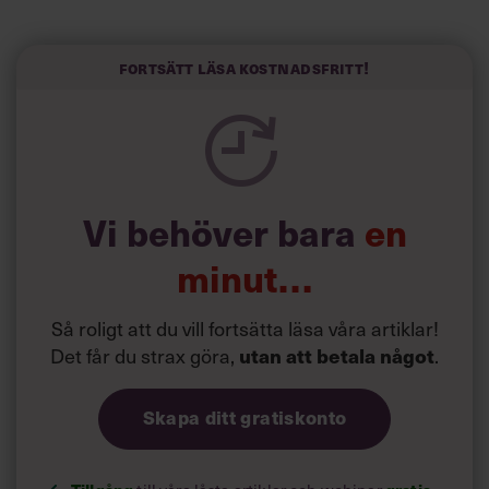
längre semester, vilket ytterligare ökade stressen i deras
liv.
Forskarna tror sig dessutom kunna uttyda att en längre
Fortsätt läsa kostnadsfritt!
semester har större betydelse för långlevnad än andra
försök att förändra livsstilsvanor.
Vi behöver bara
en
minut…
Så roligt att du vill fortsätta läsa våra artiklar!
Det får du strax göra,
utan att betala något
.
Skapa ditt gratiskonto