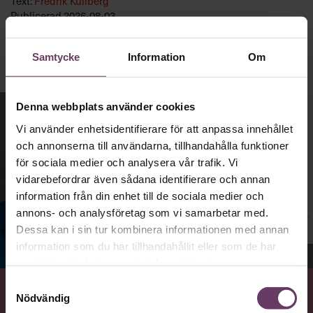
Text:
Fredrik Kullberg
Publicerad
2026-08-03
Samtycke
Information
Om
Denna webbplats använder cookies
Vi använder enhetsidentifierare för att anpassa innehållet
och annonserna till användarna, tillhandahålla funktioner
för sociala medier och analysera vår trafik. Vi
vidarebefordrar även sådana identifierare och annan
information från din enhet till de sociala medier och
annons- och analysföretag som vi samarbetar med.
Dessa kan i sin tur kombinera informationen med annan
information som du har tillhandahållit eller som de har
Jenny Madestam, docent i statsvetenskap.
samlat in när du har använt deras tjänster.
Samtyckesval
Nödvändig
VAD