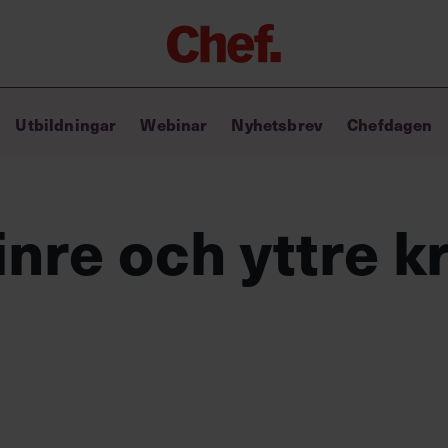
Chefakademin+
Utbildningar
Webinar
Nyhetsbrev
Chefdagen
Lyft ditt ledarskap med C+
Masterclass
Verktyg i vardagen
Ledarskapsbiblioteket
nre och yttre kr
Ledarskapstest
Chef GPT – din chefsassistent i
fickan