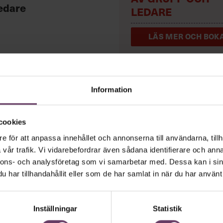
edare
LEDARE
LÄS MER OCH BOKA
Information
tiledare vara
cookies
e för att anpassa innehållet och annonserna till användarna, tillh
vår trafik. Vi vidarebefordrar även sådana identifierare och anna
nnons- och analysföretag som vi samarbetar med. Dessa kan i sin
ur och galna utspel? Nej, det är inget fö
har tillhandahållit eller som de har samlat in när du har använt 
ande den måttfulla partiledarstilen som gå
”Hellre en tråkig partiledare i foträta sk
Inställningar
Statistik