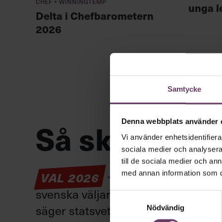
Chef + Winningtemp
unga l
Delta i Chefbarometern
2026
Samtycke
Så ska en par
Denna webbplats använder 
Vi använder enhetsidentifierar
sociala medier och analysera 
till de sociala medier och a
Provokation, glamo
med annan information som du 
VAL 2026
svenska väljare. Här är det fortfar
Samtyckesval
säger statsvetaren Jenny Madestam: 
Nödvändig