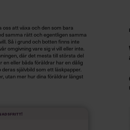
lpa oss att växa och den som bara
a med samma rätt och egentligen samma
ll. Så i grund och botten finns inte
r omgivning vare sig vi vill eller inte.
ingen, där det mesta till största del
 en eller båda föräldrar har en dålig
 deras självbild som ett läskpapper.
r, utan mer hur dina föräldrar längst
a titt på din självbild, så kommer du
ommer från föräldrarna. Min mor
nadsfritt!
orma behov av yttre bekräftelse visar
g, tills jag blev medveten hur jag