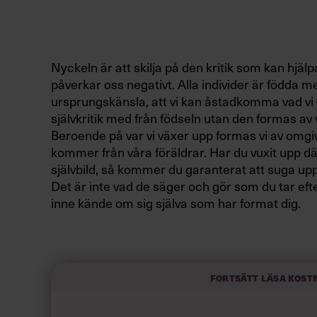
Nyckeln är att skilja på den kritik som kan hjä
påverkar oss negativt. Alla individer är född
ursprungskänsla, att vi kan åstadkomma vad vi vi
självkritik med från födseln utan den formas av vå
Beroende på var vi växer upp formas vi av omgivn
kommer från våra föräldrar. Har du vuxit upp där
självbild, så kommer du garanterat att suga upp
Det är inte vad de säger och gör som du tar efte
inne kände om sig själva som har format dig.
Så kämpar du med mycket självkritik så ta en br
med all sannolikhet att se mönster i dig som k
Fortsätt läsa kost
verkar t.ex. ha en god självbild, men hennes en
något helt annat. Detta har jag sen burit med mi