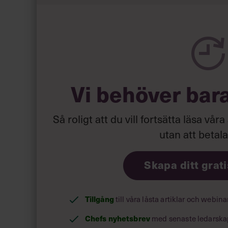
Läs mer:
Siri Wikander: ”Le
Vi behöver bar
Så roligt att du vill fortsätta läsa våra
utan att betal
Skapa ditt grat
Tillgång
till våra låsta artiklar och webin
Chefs nyhetsbrev
med senaste ledarska