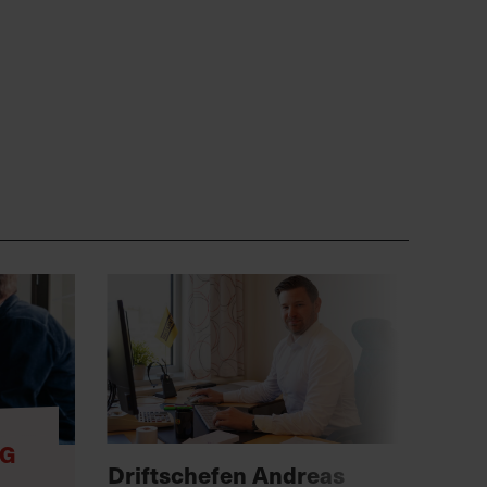
NG
Anno
Driftschefen Andreas