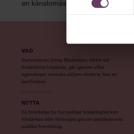
en känslomässig spelevink i högkla
VAD
Statsvetaren Jenny Madestam, lektor vid
Södertörns högskola, går igenom vilka
egenskaper svenska väljare värderar hos en
partiledare.
NYTTA
Få förståelse för hur politisk trovärdighet kan
förstärkas eller försvagas genom partiledarens
publika framtoning.