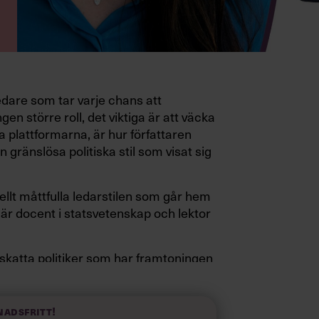
edare som tar varje chans att
gen större roll, det viktiga är att väcka
a plattformarna, är hur författaren
 gränslösa politiska stil som visat sig
ellt måttfulla ledarstilen som går hem
är docent i statsvetenskap och lektor
pskatta politiker som har framtoningen
a fötterna på jorden. Hellre en tråkig
elevink i högklackat, är hur jag brukar
 fram i undersökningar.”
nadsfritt!