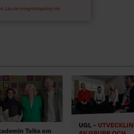
rt.
Läs vår integritetspolicy här
.
UGL –
UTVECKLI
kademin Talks om
AV GRUPP OCH