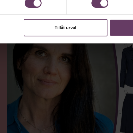
ckat.”
Tillåt urval