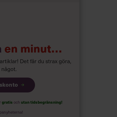
d som i början av pandemin”
a
en minut…
 artiklar! Det får du strax göra,
a något
.
iskonto
ar
gratis
och
utan tidsbegränsning!
psnyheterna!