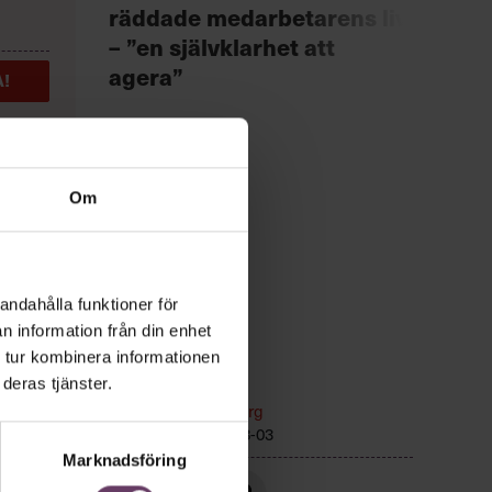
Chef +
räddade medarbetarens liv
Fast
– ”en självklarhet att
för 
agera”
!
Om
andahålla funktioner för
n information från din enhet
 tur kombinera informationen
r
deras tjänster.
Ledarskap
Text:
Fredrik Kullberg
r hem,
Publicerad
2026-08-03
or, än
Marknadsföring