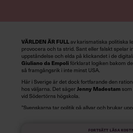
av karismatiska politiska l
VÄRLDEN ÄR FULL
provocera och ta strid. Sant eller falskt spelar in
uppståndelse och elda på klickandet i de digital
förklarat logiken bakom den
Giuliano da Empoli
så framgångsrik i inte minst USA.
Här i Sverige är det dock fortfarande den ration
hos väljarna. Det säger
som 
Jenny Madestam
vid Södertörns högskola.
”Svenskarna tar politik på allvar och brukar up
av att vara kunniga, kompetenta och stå med båd
partiledare i foträta skor än en känslomässig sp
sammanfatta de önskningar som svenskarna för
Fortsätt läsa kost