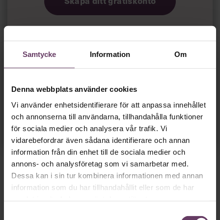
Skapa ditt gratiskonto
Tillgång
gratis
till våra låsta artiklar och webinar
utan tidsbegränsning!
och
Samtycke
Information
Om
Chefs nyhetsbrev
med senaste
ledarskapsnyheterna!
Denna webbplats använder cookies
Vi använder enhetsidentifierare för att anpassa innehållet
Dina uppgifter delas aldrig med tredje part.
Läs vår
och annonserna till användarna, tillhandahålla funktioner
integritetspolicy här
.
för sociala medier och analysera vår trafik. Vi
vidarebefordrar även sådana identifierare och annan
information från din enhet till de sociala medier och
annons- och analysföretag som vi samarbetar med.
Dessa kan i sin tur kombinera informationen med annan
information som du har tillhandahållit eller som de har
samlat in när du har använt deras tjänster.
Samtyckesval