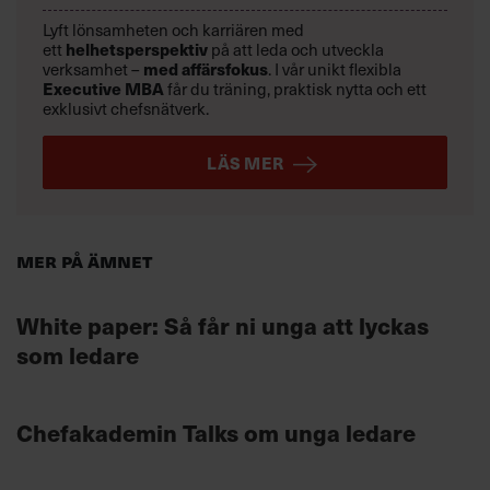
Lyft lönsamheten och karriären med
helhetsperspektiv
ett
på att leda och utveckla
med affärsfokus
verksamhet –
. I vår unikt flexibla
Executive MBA
får du träning, praktisk nytta och ett
exklusivt chefsnätverk.
LÄS MER
Mer på ämnet
White paper: Så får ni unga att lyckas
som ledare
Chefakademin Talks om unga ledare