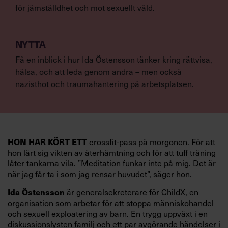
för jämställdhet och mot sexuellt våld.
NYTTA
Få en inblick i hur Ida Östensson tänker kring rättvisa,
hälsa, och att leda genom andra – men också
nazisthot och traumahantering på arbetsplatsen.
HON HAR KÖRT ETT
crossfit-pass på morgonen. För att
hon lärt sig vikten av återhämtning och för att tuff träning
låter tankarna vila. ”Meditation funkar inte på mig. Det är
när jag får ta i som jag rensar huvudet”, säger hon.
Ida Östensson
är generalsekreterare för ChildX, en
organisation som arbetar för att stoppa människohandel
och sexuell exploatering av barn. En trygg uppväxt i en
diskussionslysten familj och ett par avgörande händelser i