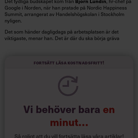
Björn Lundin
Det tydliga budskapet kom från
, hr-chef på
Google i Norden, när han pratade på Nordic Happiness
Summit, arrangerat av Handelshögskolan i Stockholm
nyligen.
Det som händer dagligdags på arbetsplatsen är det
viktigaste, menar han. Det är där du ska börja gräva
redan i dag.
Här är Björn Lundins tre enkla åtgärder som tagit skruv
och höjt arbetsglädjen på Google:
Fortsätt läsa kostnadsfritt!
Vi behöver bara
en
minut…
Så roligt att du vill fortsätta läsa våra artiklar!