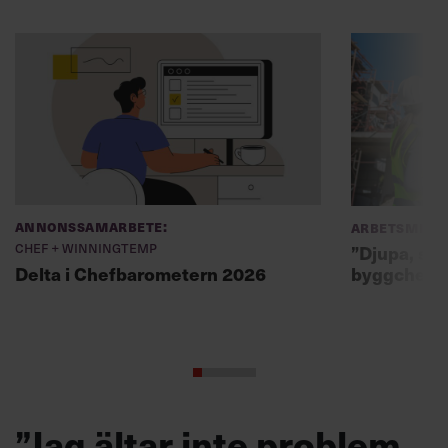
Annonssamarbete:
Arbetsmiljö
Chef + Winningtemp
”Djupa, str
byggchefer
Delta i Chefbarometern 2026
”Jag ältar inte problem,