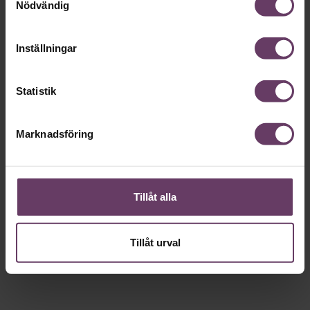
Nödvändig
Inställningar
Statistik
Annonssamarbete:
Beslutsfatt
Chef + Winningtemp
Sex unders
Marknadsföring
ledarskaps
Delta i Chefbarometern 2026
undviker 
Tillåt alla
Tillåt urval