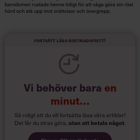
barndomen rustade henne tidigt för att våga göra sin röst
hörd och stå upp mot orättvisor och övergrepp.
Fokuset på lösningar och målinriktade kampanjer har
präglat hela hennes karriär.
”Jag ältar inte problem, jag löser dem”, säger hon.
Fortsätt läsa kostnadsfritt!
Vi behöver bara
en
minut…
Så roligt att du vill fortsätta läsa våra artiklar!
Det får du strax göra,
utan att betala något
.