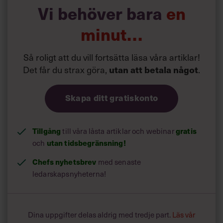
Vi behöver bara
en
sagt – han postar det på sociala medier eftersom han vet
att det kommer att läcka ut ändå. Enligt ekonomisajterna
minut…
fick han gå efter att ha rapporterat en förlust som var
större än väntat och kursen på Groupns aktie föll kraftigt.
Så roligt att du vill fortsätta läsa våra artiklar!
Andrew Mason erkänner allt. Utan omsvep. Vi har missat
Det får du strax göra,
utan att betala något
.
förväntningarna och vår aktiekurs är bara runt en
fjärdedel av när vi noterades, konstaterar han.
Skapa ditt gratiskonto
”Och som vd är jag ansvarig”, skriver han.
Tillgång
gratis
till våra låsta artiklar och webinar
här.
Läs det välskrivna brevet i sin helhet
utan tidsbegränsning!
och
Chefs nyhetsbrev
med senaste
ledarskapsnyheterna!
Dina uppgifter delas aldrig med tredje part.
Läs vår