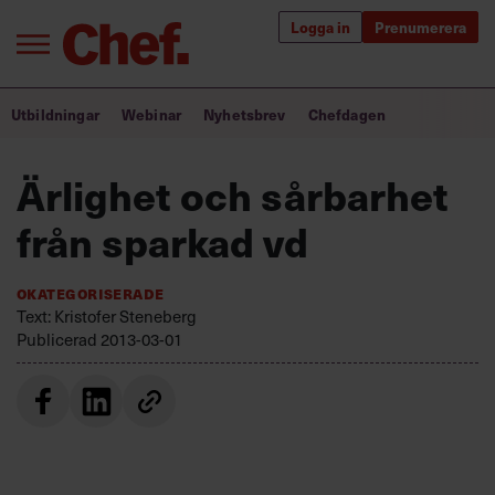
Logga in
Prenumerera
Bra ledare förändrar världen
Utbildningar
Webinar
Nyhetsbrev
Chefdagen
Innehåll från Chef
Ärlighet och sårbarhet
Utbildning för ledare
från sparkad vd
Chefakademin+
Okategoriserade
Populära utbildningar
Text: Kristofer Steneberg
Publicerad
2013-03-01
Annonsera
Om oss
Kontakta oss
Kundservice