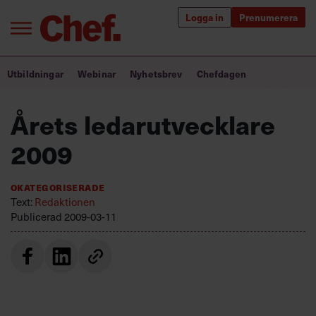
Logga in
Prenumerera
Bra ledare förändrar världen
Utbildningar
Webinar
Nyhetsbrev
Chefdagen
Innehåll från Chef
Årets ledarutvecklare
Utbildning för ledare
2009
Chefakademin+
Okategoriserade
Populära utbildningar
Text:
Redaktionen
Publicerad
2009-03-11
Annonsera
Om oss
Kontakta oss
Kundservice