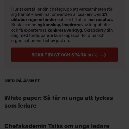
Hur säkerställer din chefsgrupp att verksamheten rör
sig framåt – även när omvärlden är osäker? Den
21
oktober
röjer vi hinder
och ser till att ni
når resultat.
Rusta er med
ny kunskap,
inspireras
av toppchefer
och få experternas
konkreta verktyg
.
Skräddarsy din
dag med fördjupande kunskapsspår för dina och
organisationens behov just nu.
BOKA TIDIGT OCH SPARA 30 %
Mer på ämnet
White paper: Så får ni unga att lyckas
som ledare
Chefakademin Talks om unga ledare