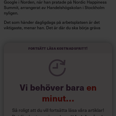
Google i Norden, när han pratade på Nordic Happiness
Summit, arrangerat av Handelshögskolan i Stockholm
nyligen.
Det som händer dagligdags på arbetsplatsen är det
viktigaste, menar han. Det är där du ska börja gräva
redan i dag.
Här är Björn Lundins tre enkla åtgärder som tagit skruv
och höjt arbetsglädjen på Google:
Fortsätt läsa kostnadsfritt!
Vi behöver bara
en
minut…
Så roligt att du vill fortsätta läsa våra artiklar!