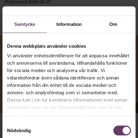
Publicerad
2026-08-07
Samtycke
Information
Om
Denna webbplats använder cookies
Vi använder enhetsidentifierare för att anpassa innehållet
och annonserna till användarna, tillhandahålla funktioner
för sociala medier och analysera vår trafik. Vi
vidarebefordrar även sådana identifierare och annan
information från din enhet till de sociala medier och
annons- och analysföretag som vi samarbetar med.
Dessa kan i sin tur kombinera informationen med annan
Appen Sinceerly imiterar vd:ars kortfattade språk.
information som du har tillhandahållit eller som de har
samlat in när du har använt deras tjänster.
Samtyckesval
att nå och besvarar inte alltid
VD:AR KAN VARA SVÅRA
Nödvändig
mejl från främlingar. Men studenten
på
Ben Horwitz