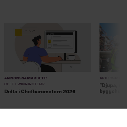
Annonssamarbete:
Arbetsmiljö
Chef + Winningtemp
”Djupa, str
byggchefer
Delta i Chefbarometern 2026