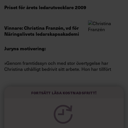
Villkor och policy för
Priset för årets ledarutvecklare 2009
personuppgiftsbehandling
Vinnare: Christina Franzén, vd för
Sök
Näringslivets ledarskapsakademi
efter:
Juryns motivering:
»Genom framtidssyn och med stor övertygelse har
Christina uthålligt bedrivit sitt arbete. Hon har tillfört
svensk ledarskapsutveckling det viktiga
genusperspektivet och har i sitt arbete haft en koppling till
Logga in
forskning på området – hennes arbete har gjort skillnad
för svensk ledarskapsutveckling.«
Fortsätt läsa kostnadsfritt!
Prenumerera