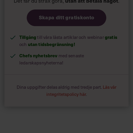
Det får du strax göra,
.
utan att betala något
Skapa ditt gratiskonto
Tillgång
till våra låsta artiklar och webinar
gratis
och
utan tidsbegränsning!
Chefs nyhetsbrev
med senaste
ledarskapsnyheterna!
Dina uppgifter delas aldrig med tredje part.
Läs vår
integritetspolicy här
.