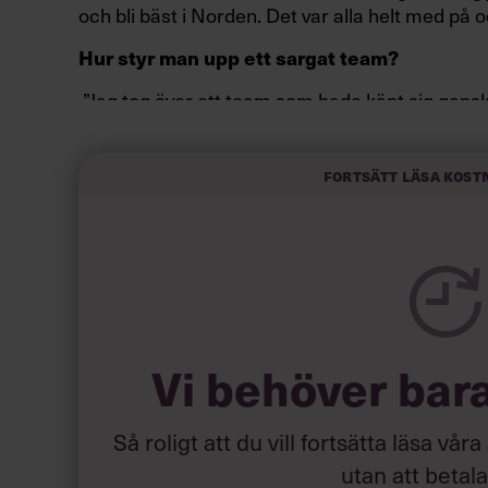
och bli bäst i Norden. Det var alla helt med på o
Hur styr man upp ett sargat team?
”Jag tog över ett team som hade känt sig ganska
plats under lång tid. Jag började med att stärka 
bland annat genom att skapa tid för oss att um
Fortsätt läsa kost
Vi behöver bar
Så roligt att du vill fortsätta läsa våra
utan att betal