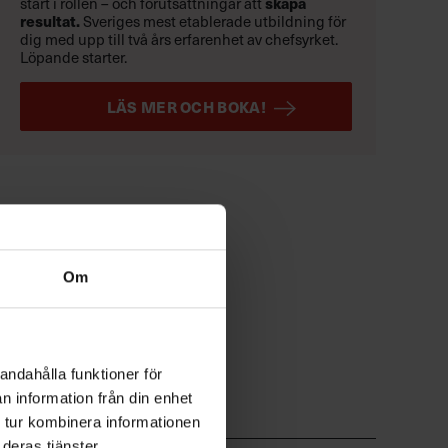
skapa
start i rollen – och förutsättningar att
resultat.
Sveriges mest etablerade utbildning för
dig med upp till två års erfarenhet av chefsyrket.
Löpande starter.
LÄS MER OCH BOKA!
Om
andahålla funktioner för
n information från din enhet
 tur kombinera informationen
deras tjänster.