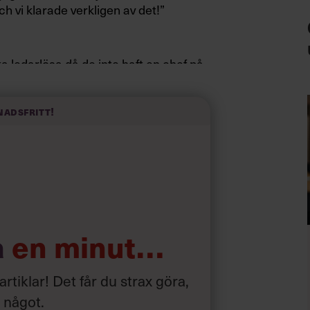
ch vi klarade verkligen av det!”
 ledarlösa då de inte haft en chef på
teamet och se till att få upp lagandan,
gås.”
nadsfritt!
a
en minut…
 artiklar! Det får du strax göra,
a något
.