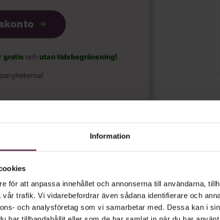
iskonto
gratis
utan tidsbegränsning!
ar
och
psnyheterna!
rt.
Läs vår integritetspolicy här
.
Information
cookies
e för att anpassa innehållet och annonserna till användarna, tillh
vår trafik. Vi vidarebefordrar även sådana identifierare och anna
nnons- och analysföretag som vi samarbetar med. Dessa kan i sin
har tillhandahållit eller som de har samlat in när du har använt 