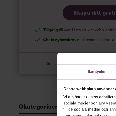
Skapa ditt grat
Tillgång
till våra låsta artiklar och webin
Chefs nyhetsbrev
med senaste ledarska
Dina uppgifter delas aldrig med tredje pa
Samtycke
Denna webbplats använder 
Vi använder enhetsidentifierar
sociala medier och analysera 
Okategoriserade
till de sociala medier och a
med annan information som du 