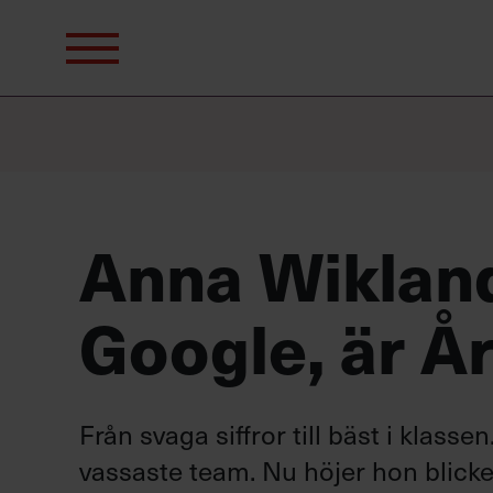
Sök
efter:
Anna Wiklan
Google, är Å
Från svaga siffror till bäst i klas
vassaste team. Nu höjer hon blicke