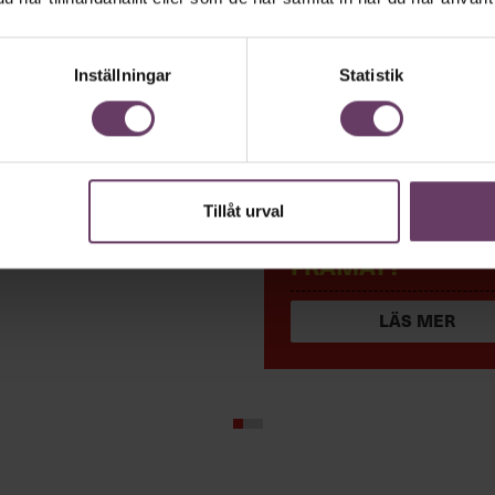
Inställningar
Statistik
ERFAREN CHEF —
Tillåt urval
kademin Talks om
MEN RÖR DU DIG
edare
FRAMÅT?
LÄS MER