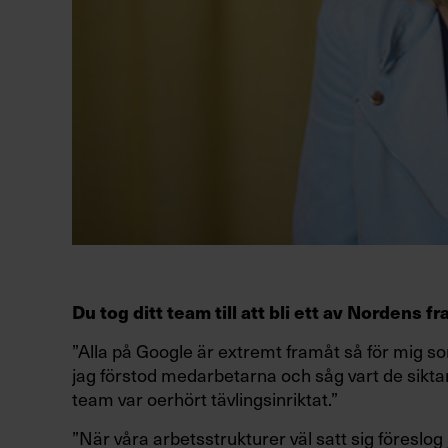
Du tog ditt team till att bli ett av Nordens 
”Alla på Google är extremt framåt så för mig so
jag förstod medarbetarna och såg vart de siktar
team var oerhört tävlingsinriktat.”
”När våra arbetsstrukturer väl satt sig föreslog 