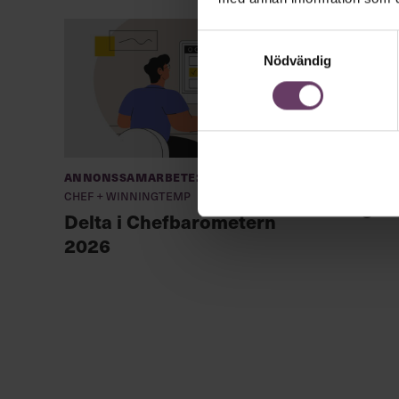
Samtyckesval
Nödvändig
Annonssamarbete:
Chefa
Chef + Winningtemp
unga l
Delta i Chefbarometern
2026