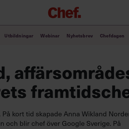
Chefakademin+
Utbildningar
Webinar
Nyhetsbrev
Chefdagen
Lyft ditt ledarskap med C+
Masterclass
Verktyg i vardagen
Ledarskapsbiblioteket
d, affärsområde
Ledarskapstest
Chef GPT – din chefsassistent i
rets framtidsch
fickan
sen. På kort tid skapade Anna Wikland Nord
n och blir chef över Google Sverige. På