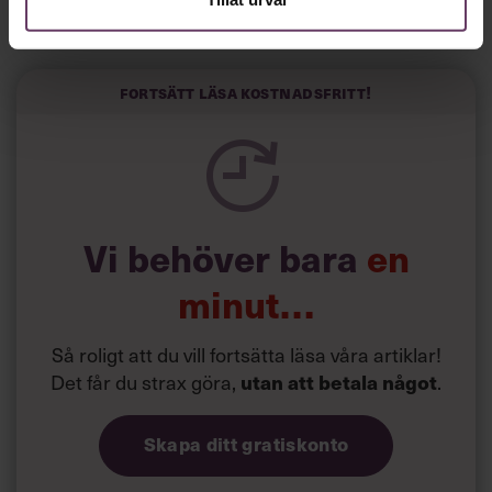
Horwitz har nu utvecklat sitt trick till en affärsidé: appen
Sinceerly som konverterar formellt och minutiöst
välskrivna texter – likt de som skapas av AI – till den
kortfattat slarviga vd-stilen.
Fortsätt läsa kostnadsfritt!
Vi behöver bara
en
minut…
Så roligt att du vill fortsätta läsa våra artiklar!
Det får du strax göra,
.
utan att betala något
Skapa ditt gratiskonto