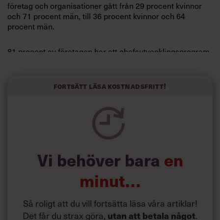
företag och organisationer gått från 29 procent kvinnor
och 71 procent män, till 36 procent kvinnor och 64
procent män.
81 procent av företagen har ett chefsutvecklingsprogram.
Av dessa företag har bara 17 procent ett särskilt program
för att öka andelen kvinnor på ledande positioner (för ett
färskt exempel på hur företag kan arbeta med den typen
Fortsätt läsa kostnadsfritt!
av projekt, besök hemsidan för projektet
Battle of the
numbers
).
Undersökningen visar också att det är stora skillnader
mellan olika sektorer:
Vi behöver bara
en
Privat sektor: 29 procent kvinnliga chefer (år 2002 var
endast 19 procent av cheferna inom privat sektor kvinnor)
minut…
Stat: 44 procent
Kommun: 67 procent
Så roligt att du vill fortsätta läsa våra artiklar!
Landsting: 73 procent
Det får du strax göra,
.
utan att betala något