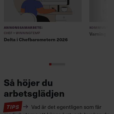
Annonssamarbete:
Kommunikat
Chef + Winningtemp
Varning fö
Delta i Chefbarometern 2026
Så höjer du
arbetsglädjen
TIPS
Vad är det egentligen som får