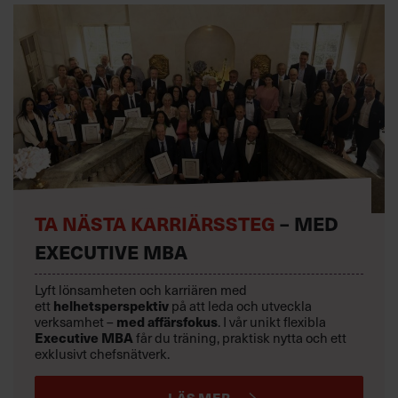
TA NÄSTA KARRIÄRSSTEG
– MED
EXECUTIVE MBA
Lyft lönsamheten och karriären med
ett
helhetsperspektiv
på att leda och utveckla
verksamhet –
med affärsfokus
. I vår unikt flexibla
Executive MBA
får du träning, praktisk nytta och ett
exklusivt chefsnätverk.
LÄS MER