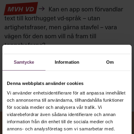
MVH VD
Kan en app som förvandlar
text till korthugget vd-språk – utan
artighetsfraser, men gärna stavfel – vara
vägen för den som vill nå fram till
toppcheferna?
Samtycke
Information
Om
Kommunikation
Text:
Fredrik Kullberg
Publicerad
2026-08-07
Denna webbplats använder cookies
Vi använder enhetsidentifierare för att anpassa innehållet
och annonserna till användarna, tillhandahålla funktioner
för sociala medier och analysera vår trafik. Vi
vidarebefordrar även sådana identifierare och annan
information från din enhet till de sociala medier och
annons- och analysföretag som vi samarbetar med.