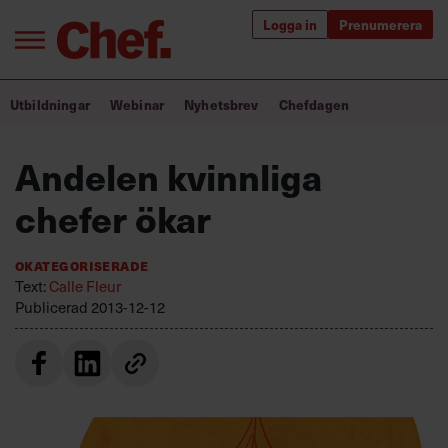
Logga in
Prenumerera
Bra ledare förändrar världen
Utbildningar
Webinar
Nyhetsbrev
Chefdagen
Innehåll från Chef
Andelen kvinnliga
Utbildning för ledare
chefer ökar
Chefakademin+
Okategoriserade
Populära utbildningar
Text:
Calle Fleur
Publicerad
2013-12-12
Annonsera
Om oss
Kontakta oss
Kundservice