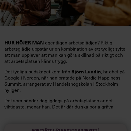
egentligen arbetsglädjen? Riktig
HUR HÖJER MAN
arbetsglädje uppstår ur en kombination av ett tydligt syfte,
att man upplever att man kan göra skillnad på riktigt och
att arbetsplatsen känns trygg.
Det tydliga budskapet kom från
, hr-chef på
Björn Lundin
Google i Norden, när han pratade på Nordic Happiness
Summit, arrangerat av Handelshögskolan i Stockholm
nyligen.
Det som händer dagligdags på arbetsplatsen är det
viktigaste, menar han. Det är där du ska börja gräva
redan i dag.
Här är Björn Lundins tre enkla åtgärder som tagit skruv
och höjt arbetsglädjen på Google:
Fortsätt läsa kostnadsfritt!