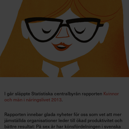
Villkor och policy för
personuppgiftsbehandling
Sök
efter:
Logga in
I går släppte Statistiska centralbyrån rapporten
Kvinnor
Prenumerera
och män i näringslivet 2013
.
Rapporten innebar glada nyheter för oss som vet att mer
jämställda organisationer leder till ökad produktivitet och
bättre resultat: På sex år har könsfördelningen i svenska