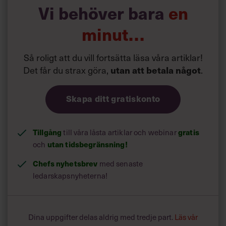
Vi behöver bara
en
din chef.
minut…
Du sväljer, tittar på vännerna som sätter sig vid det
uppdukade bordet och tänker på Peter, som förmodligen
gör samma sak just nu.
Så roligt att du vill fortsätta läsa våra artiklar!
»Okej, jag ska se vad jag kan göra«, säger du.
Det får du strax göra,
utan att betala något
.
Men det hör inte din chef, för han har redan lagt på.
Skapa ditt gratiskonto
Skräckhistorierna om chefer i andra länder, som den som
du just har läst, är betydligt fler än kärlekshistorierna. Alla
har vi ju en tydlig bild av hur den franska chefen är. För att
inte tala om den amerikanska! Eller den ryska!
Tillgång
till våra låsta artiklar och webinar
gratis
och
utan tidsbegränsning!
Chefs nyhetsbrev
med senaste
ledarskapsnyheterna!
Dina uppgifter delas aldrig med tredje part.
Läs vår