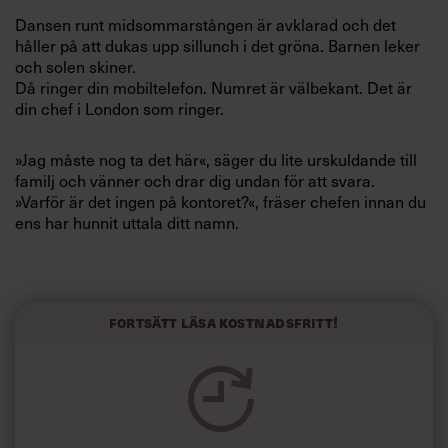
Villkor och policy för
Dansen runt midsommarstången är avklarad och det
personuppgiftsbehandling
håller på att dukas upp sillunch i det gröna. Barnen leker
och solen skiner.
Då ringer din mobiltelefon. Numret är välbekant. Det är
Sök
din chef i London som ringer.
efter:
»Jag måste nog ta det här«, säger du lite urskuldande till
familj och vänner och drar dig undan för att svara.
»Varför är det ingen på kontoret?«, fräser chefen innan du
ens har hunnit uttala ditt namn.
Du suckar. Säkert femton gånger har du försökt förklara
varför midsommarafton är en viktig svensk tradition och
Logga in
att du och dina medarbetare måste få vara lediga då. Din
Fortsätt läsa kostnadsfritt!
chef har hånskrattat varje gång.
Prenumerera
Nu efterlyser han en rapport, som egentligen inte ska
vara klar förrän om en vecka. Du vet att Peter,
medarbetaren som är ansvarig för rapporten, befinner sig
långt ute i skärgården och inte går att nå.
»Jag vill ha rapporten senast i morgon vid lunch«, säger