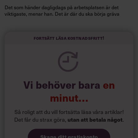
Det som händer dagligdags på arbetsplatsen är det
viktigaste, menar han. Det är där du ska börja gräva
redan i dag.
Här är Björn Lundins tre enkla åtgärder som tagit skruv
och höjt arbetsglädjen på Google:
Fortsätt läsa kostnadsfritt!
Vi behöver bara
en
minut…
Så roligt att du vill fortsätta läsa våra artiklar!
Det får du strax göra,
utan att betala något
.
Skapa ditt gratiskonto