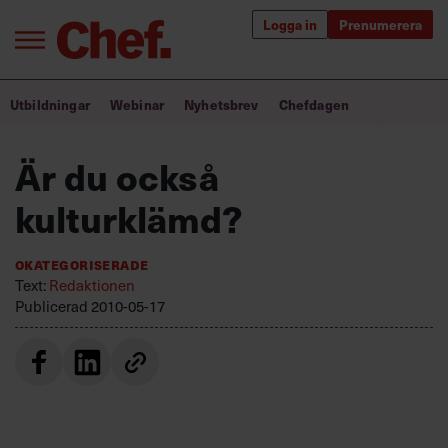
Logga in
Prenumerera
Bra ledare förändrar världen
Utbildningar
Webinar
Nyhetsbrev
Chefdagen
Innehåll från Chef
Är du också
Utbildning för ledare
kulturklämd?
Chefakademin+
Okategoriserade
Populära utbildningar
Text:
Redaktionen
Publicerad
2010-05-17
Annonsera
Om oss
Kontakta oss
Kundservice