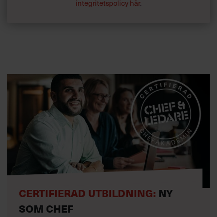
integritetspolicy här
.
CERTIFIERAD UTBILDNING:
NY
SOM CHEF