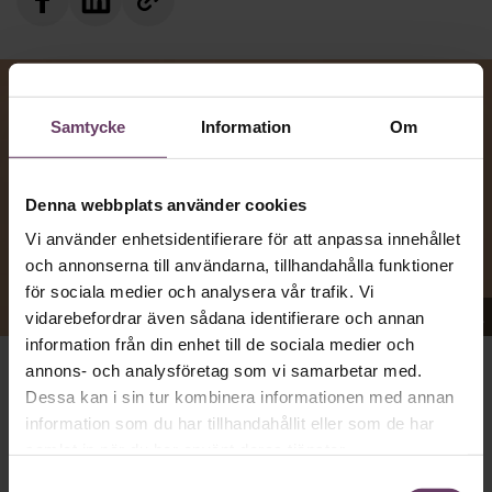
Samtycke
Information
Om
Denna webbplats använder cookies
Vi använder enhetsidentifierare för att anpassa innehållet
och annonserna till användarna, tillhandahålla funktioner
för sociala medier och analysera vår trafik. Vi
Appen Sinceerly imiterar vd:ars kortfattade språk.
vidarebefordrar även sådana identifierare och annan
information från din enhet till de sociala medier och
annons- och analysföretag som vi samarbetar med.
VD:AR KAN VARA SVÅRA
att nå och besvarar inte alltid
Dessa kan i sin tur kombinera informationen med annan
mejl från främlingar. Men studenten
Ben Horwitz
på
information som du har tillhandahållit eller som de har
Harvard Business School kom på ett trick: Han skapade
samlat in när du har använt deras tjänster.
en app som imiterar toppchefernas sätt att skriva, med
Samtyckesval
stavfel, utan hälsningsfraser och mycket kortfattade