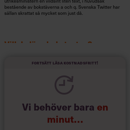
utrikesministern en vildsint liten text, i huvudsak
bestående av bokstäverna a och q. Svenska Twitter har
sällan skrattat så mycket som just då.
Vill du läsa hela texten?
Fortsätt läsa kostnadsfritt!
Köp boken
100 ögonblick som förändrade ledarskapet i
Sverige
(läs mer om boken genom att klicka på länken).
Beställ boken här:
Vi behöver bara
en
minut…