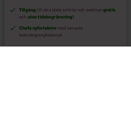
Tillgång
till våra låsta artiklar och webinar
gratis
och
utan tidsbegränsning!
Chefs nyhetsbrev
med senaste
ledarskapsnyheterna!
Dina uppgifter delas aldrig med tredje part.
Läs vår
integritetspolicy här
.