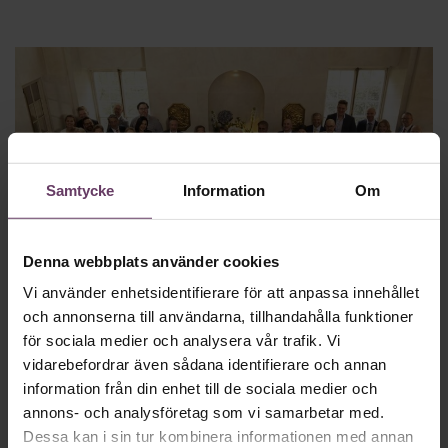
Samtycke
Information
Om
Denna webbplats använder cookies
TA NÄSTA KARRIÄRSSTEG
– MED
Vi använder enhetsidentifierare för att anpassa innehållet
och annonserna till användarna, tillhandahålla funktioner
EXECUTIVE MBA
för sociala medier och analysera vår trafik. Vi
vidarebefordrar även sådana identifierare och annan
Lyft lönsamheten och karriären med
ett
helhetsperspektiv
på att leda och utveckla
information från din enhet till de sociala medier och
verksamhet –
med affärsfokus
. I vår unikt flexibla
annons- och analysföretag som vi samarbetar med.
Executive MBA
får du träning, praktisk nytta och ett
Dessa kan i sin tur kombinera informationen med annan
exklusivt chefsnätverk.