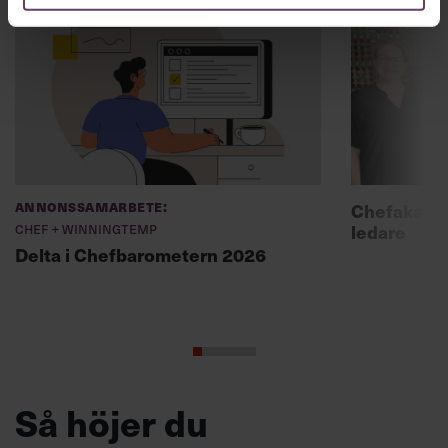
Annonssamarbete:
Chefakadem
Chef + Winningtemp
ledare
Delta i Chefbarometern 2026
Så höjer du