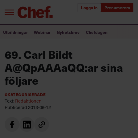
Logga in
Prenumerera
Bra ledare förändrar världen
Utbildningar
Webinar
Nyhetsbrev
Chefdagen
Innehåll från Chef
69. Carl Bildt
Utbildning för ledare
A@QpAAAaQQ:ar sina
Chefakademin+
följare
Populära utbildningar
Okategoriserade
Text:
Redaktionen
Publicerad
2013-06-12
Annonsera
Om oss
Kontakta oss
Kundservice