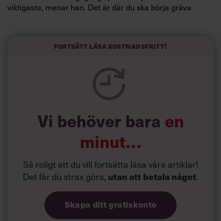
viktigaste, menar han. Det är där du ska börja gräva
redan i dag.
Här är Björn Lundins tre enkla åtgärder som tagit skruv
och höjt arbetsglädjen på Google:
Fortsätt läsa kostnadsfritt!
Vi behöver bara
en
minut…
Så roligt att du vill fortsätta läsa våra artiklar!
Det får du strax göra,
utan att betala något
.
Skapa ditt gratiskonto