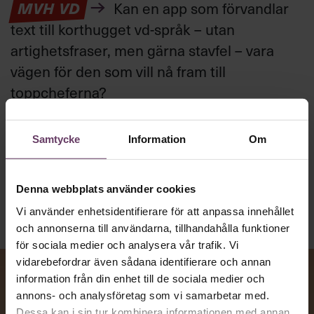
MVH VD
Kan en app som förvandlar
text till korthugget vd-språk – utan
artighetsfraser, men gärna stavfel – vara
vägen för den som vill nå fram till
toppcheferna?
Samtycke
Information
Om
Kommunikation
Text:
Fredrik Kullberg
Publicerad
2026-08-07
Denna webbplats använder cookies
Vi använder enhetsidentifierare för att anpassa innehållet
och annonserna till användarna, tillhandahålla funktioner
för sociala medier och analysera vår trafik. Vi
vidarebefordrar även sådana identifierare och annan
information från din enhet till de sociala medier och
annons- och analysföretag som vi samarbetar med.
Dessa kan i sin tur kombinera informationen med annan