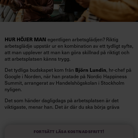
egentligen arbetsglädjen? Riktig
HUR HÖJER MAN
arbetsglädje uppstår ur en kombination av ett tydligt syfte,
att man upplever att man kan göra skillnad på riktigt och
att arbetsplatsen känns trygg.
Det tydliga budskapet kom från
, hr-chef på
Björn Lundin
Google i Norden, när han pratade på Nordic Happiness
Summit, arrangerat av Handelshögskolan i Stockholm
nyligen.
Det som händer dagligdags på arbetsplatsen är det
viktigaste, menar han. Det är där du ska börja gräva
redan i dag.
Här är Björn Lundins tre enkla åtgärder som tagit skruv
och höjt arbetsglädjen på Google:
Fortsätt läsa kostnadsfritt!