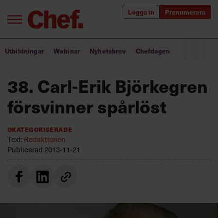
Logga in
Prenumerera
Bra ledare förändrar världen
Utbildningar
Webinar
Nyhetsbrev
Chefdagen
Innehåll från Chef
38. Carl-Erik Björkegren
Utbildning för ledare
försvinner spårlöst
Chefakademin+
Okategoriserade
Populära utbildningar
Text:
Redaktionen
Publicerad
2013-11-21
Annonsera
Om oss
Kontakta oss
Kundservice