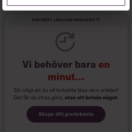
Horwitz har nu utvecklat sitt trick till en affärsidé: appen
Sinceerly som konverterar formellt och minutiöst
välskrivna texter – likt de som skapas av AI – till den
kortfattat slarviga vd-stilen.
Fortsätt läsa kostnadsfritt!
Vi behöver bara
en
minut…
Så roligt att du vill fortsätta läsa våra artiklar!
Det får du strax göra,
.
utan att betala något
Skapa ditt gratiskonto