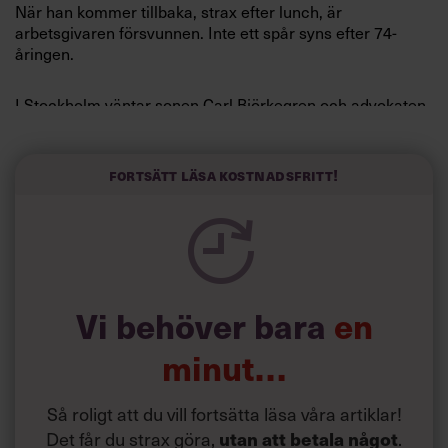
När han kommer tillbaka, strax efter lunch, är
arbetsgivaren försvunnen. Inte ett spår syns efter 74-
åringen.
I Stockholm väntar sonen Carl Björkegren och advokaten
Henning Sjöström på att han ska dyka upp, som avtalat.
Men de väntar förgäves.
Fortsätt läsa kostnadsfritt!
Vi behöver bara
en
minut…
Så roligt att du vill fortsätta läsa våra artiklar!
Det får du strax göra,
.
utan att betala något