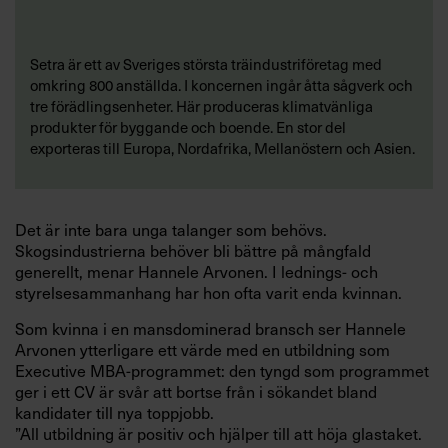
Setra är ett av Sveriges största träindustriföretag med
omkring 800 anställda. I koncernen ingår åtta sågverk och
tre förädlingsenheter. Här produceras klimatvänliga
produkter för byggande och boende. En stor del
exporteras till Europa, Nordafrika, Mellanöstern och Asien.
Det är inte bara unga talanger som behövs.
Skogsindustrierna behöver bli bättre på mångfald
generellt, menar Hannele Arvonen. I lednings- och
styrelsesammanhang har hon ofta varit enda kvinnan.
Som kvinna i en mansdominerad bransch ser Hannele
Arvonen ytterligare ett värde med en utbildning som
Executive MBA-programmet: den tyngd som programmet
ger i ett CV är svår att bortse från i sökandet bland
kandidater till nya toppjobb.
”All utbildning är positiv och hjälper till att höja glastaket.