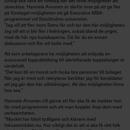
Group ska vara ett företag där det finns möjligheter att
utvecklas. Hannele Arvonen är därför inne på att ge fler
på företaget möjligheten att gå Executive MBA-
programmet vid Stockholms universitet.
”Jag vill att fler inom Setra får och tar den här möjligheten.
Jag vill att vi blir fler i ledningen, också bland de yngre,
med de här nya kunskaperna. Då får du en annan
diskussion och fler att bolla med.”
Att som arbetsgivare ha möjligheten att erbjuda en
avancerad topputbildning till identifierade topptalanger är
värdefullt.
”Det kan bli en morot och locka bra personer till bolaget.
När jag är med och rekryterar berättar jag för kandidater
att jag går den här utbildningen. Att den möjligheten finns
hos oss.”
Hannele Arvonen vill gärna att fler ska få de insikter hon
får med programmet och att man kopplar ihop dem med
verksamheten.
”Mycket har blivit tydligare och klarare med
fokusområden nu. Hur viktigt det är att vi ska få rätt folk