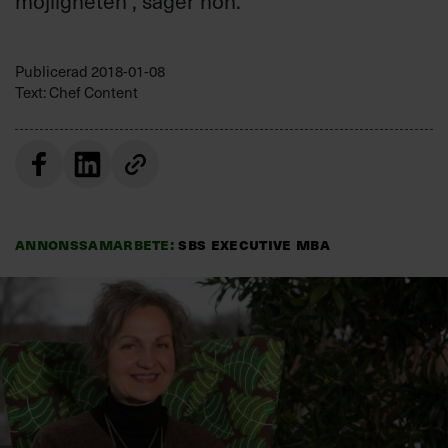
möjligheten”, säger hon.
Villkor och policy för
personuppgiftsbehandling
Publicerad
2018-01-08
Text: Chef Content
Sök
efter:
Annonssamarbete:
SBS Executive MBA
Logga in
Prenumerera