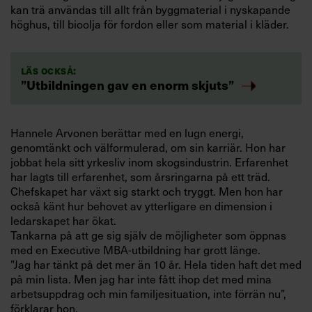
kan trä användas till allt från byggmaterial i nyskapande
höghus, till bioolja för fordon eller som material i kläder.
Läs också:
”Utbildningen gav en enorm skjuts”
Hannele Arvonen berättar med en lugn energi,
genomtänkt och välformulerad, om sin karriär. Hon har
jobbat hela sitt yrkesliv inom skogsindustrin. Erfarenhet
har lagts till erfarenhet, som årsringarna på ett träd.
Chefskapet har växt sig starkt och tryggt. Men hon har
också känt hur behovet av ytterligare en dimension i
ledarskapet har ökat.
Tankarna på att ge sig själv de möjligheter som öppnas
med en Executive MBA-utbildning har grott länge.
”Jag har tänkt på det mer än 10 år. Hela tiden haft det med
på min lista. Men jag har inte fått ihop det med mina
arbetsuppdrag och min familjesituation, inte förrän nu”,
förklarar hon.