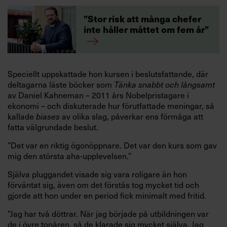
”Stor risk att många chefer
inte håller måttet om fem år”
Speciellt uppskattade hon kursen i beslutsfattande, där
deltagarna läste böcker som
Tänka snabbt och långsamt
av Daniel Kahneman – 2011 års Nobelpristagare i
ekonomi – och diskuterade hur förutfattade meningar, så
kallade
av olika slag, påverkar ens förmåga att
biases
fatta välgrundade beslut.
”Det var en riktig ögonöppnare. Det var den kurs som gav
mig den största aha-upplevelsen.”
Själva pluggandet visade sig vara roligare än hon
förväntat sig, även om det förstås tog mycket tid och
gjorde att hon under en period fick minimalt med fritid.
”Jag har två döttrar. När jag började på utbildningen var
de i övre tonåren, så de klarade sig mycket själva. Jag