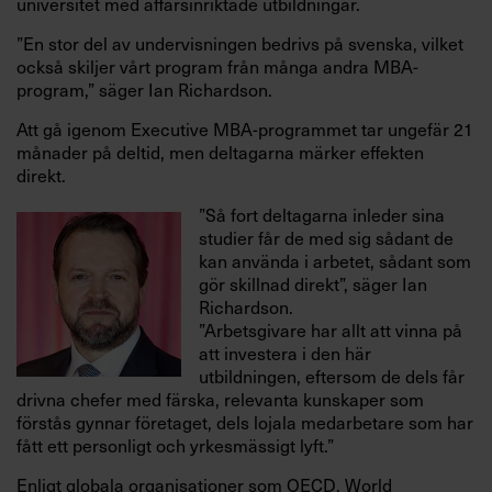
universitet med affärsinriktade utbildningar.
”En stor del av undervisningen bedrivs på svenska, vilket
också skiljer vårt program från många andra MBA-
program,” säger Ian Richardson.
Att gå igenom Executive MBA-programmet tar ungefär 21
månader på deltid, men deltagarna märker effekten
direkt.
”Så fort deltagarna inleder sina
studier får de med sig sådant de
kan använda i arbetet, sådant som
gör skillnad direkt”, säger Ian
Richardson.
”Arbetsgivare har allt att vinna på
att investera i den här
utbildningen, eftersom de dels får
drivna chefer med färska, relevanta kunskaper som
förstås gynnar företaget, dels lojala medarbetare som har
fått ett personligt och yrkesmässigt lyft.”
Enligt globala organisationer som OECD, World