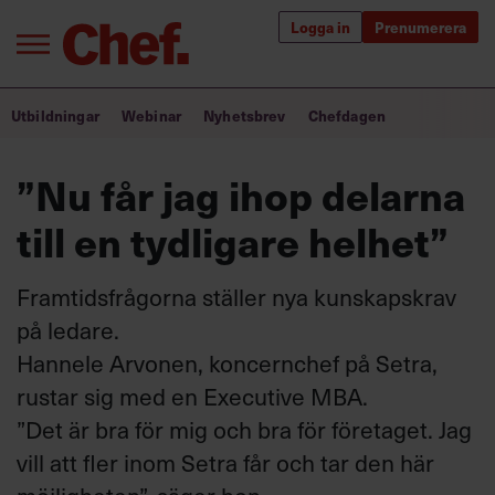
Logga in
Prenumerera
Bra ledare förändrar världen
Utbildningar
Webinar
Nyhetsbrev
Chefdagen
Innehåll från Chef
”Nu får jag ihop delarna
Utbildning för ledare
till en tydligare helhet”
Chefakademin+
Framtidsfrågorna ställer nya kunskapskrav
Populära utbildningar
på ledare.
Hannele Arvonen, koncernchef på Setra,
rustar sig med en Executive MBA.
Annonsera
”Det är bra för mig och bra för företaget. Jag
Om oss
vill att fler inom Setra får och tar den här
Kontakta oss
Kundservice