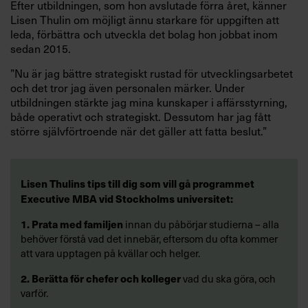
Efter utbildningen, som hon avslutade förra året, känner
Lisen Thulin om möjligt ännu starkare för uppgiften att
leda, förbättra och utveckla det bolag hon jobbat inom
sedan 2015.
”Nu är jag bättre strategiskt rustad för utvecklingsarbetet
och det tror jag även personalen märker. Under
utbildningen stärkte jag mina kunskaper i affärsstyrning,
både operativt och strategiskt. Dessutom har jag fått
större självförtroende när det gäller att fatta beslut.”
Lisen Thulins tips till dig som vill gå programmet
Executive MBA vid Stockholms universitet:
1. Prata med familjen
innan du påbörjar studierna – alla
behöver förstå vad det innebär, eftersom du ofta kommer
att vara upptagen på kvällar och helger.
2. Berätta för chefer och kolleger
vad du ska göra, och
varför.