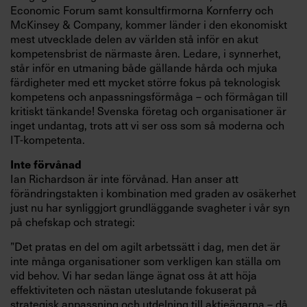
Economic Forum samt konsultfirmorna Kornferry och
McKinsey & Company, kommer länder i den ekonomiskt
mest utvecklade delen av världen stå inför en akut
kompetensbrist de närmaste åren. Ledare, i synnerhet,
står inför en utmaning både gällande hårda och mjuka
färdigheter med ett mycket större fokus på teknologisk
kompetens och anpassningsförmåga – och förmågan till
kritiskt tänkande! Svenska företag och organisationer är
inget undantag, trots att vi ser oss som så moderna och
IT-kompetenta.
Inte förvånad
Ian Richardson är inte förvånad. Han anser att
förändringstakten i kombination med graden av osäkerhet
just nu har synliggjort grundläggande svagheter i vår syn
på chefskap och strategi:
”Det pratas en del om agilt arbetssätt i dag, men det är
inte många organisationer som verkligen kan ställa om
vid behov. Vi har sedan länge ägnat oss åt att höja
effektiviteten och nästan uteslutande fokuserat på
strategisk anpassning och utdelning till aktieägarna – då