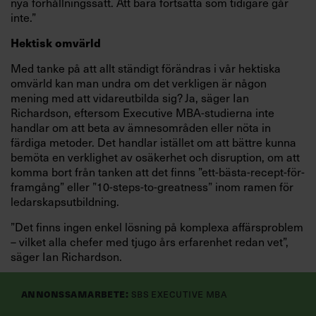
nya förhållningssätt. Att bara fortsätta som tidigare går
inte.”
Hektisk omvärld
Med tanke på att allt ständigt förändras i vår hektiska
omvärld kan man undra om det verkligen är någon
mening med att vidareutbilda sig? Ja, säger Ian
Richardson, eftersom Executive MBA-studierna inte
handlar om att beta av ämnesområden eller nöta in
färdiga metoder. Det handlar istället om att bättre kunna
bemöta en verklighet av osäkerhet och disruption, om att
komma bort från tanken att det finns ”ett-bästa-recept-för-
framgång” eller ”10-steps-to-greatness” inom ramen för
ledarskapsutbildning.
”Det finns ingen enkel lösning på komplexa affärsproblem
– vilket alla chefer med tjugo års erfarenhet redan vet”,
säger Ian Richardson.
MBA-programmet på Stockholms universitet handlar om
Annonssamarbete:
SBS Executive MBA
att lära sig tänka på ett mer analytiskt och nyfiket sätt.
Om att göra sig mentalt redo för nya utmaningar och hitta