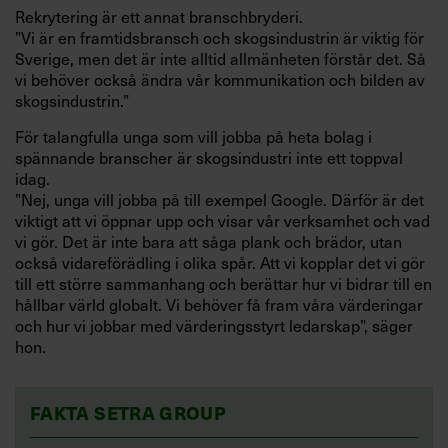
Rekrytering är ett annat branschbryderi.
”Vi är en framtidsbransch och skogsindustrin är viktig för
Sverige, men det är inte alltid allmänheten förstår det. Så
vi behöver också ändra vår kommunikation och bilden av
skogsindustrin.”
För talangfulla unga som vill jobba på heta bolag i
spännande branscher är skogsindustri inte ett toppval
idag.
”Nej, unga vill jobba på till exempel Google. Därför är det
viktigt att vi öppnar upp och visar vår verksamhet och vad
vi gör. Det är inte bara att såga plank och brädor, utan
också vidareförädling i olika spår. Att vi kopplar det vi gör
till ett större sammanhang och berättar hur vi bidrar till en
hållbar värld globalt. Vi behöver få fram våra värderingar
och hur vi jobbar med värderingsstyrt ledarskap”, säger
hon.
FAKTA SETRA GROUP