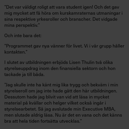
”Det var väldigt roligt att vara student igen! Och det gav
mig mycket att få höra om kurskamraternas utmaningar i
sina respektive yrkesroller och branscher. Det vidgade
mina perspektiv.”
Och inte bara det:
”Programmet gav nya vänner för livet. Vi i vår grupp håller
kontakten.”
I slutet av utbildningen erbjöds Lisen Thulin två olika
styrelseuppdrag inom den finansiella sektorn och hon
tackade ja till båda.
”Jag skulle inte ha känt mig lika trygg och bekväm i min
styrelseroll om jag inte hade gått den här utbildningen.
Dessutom hade jag blivit van vid att läsa in mycket
material på kvällar och helger vilket också ingår i
styrelsearbetet. Så jag avslutade min Executive MBA,
men slutade aldrig läsa. Nu är det en vana och det känns
bra att hela tiden fortsätta utvecklas.”