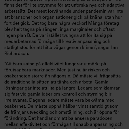
finns det för lite utrymme för att utforska nya och adaptiva
arbetssätt. Det mest förvånande under pandemin var inte
att branscher och organisationer gick på knäna, utan hur
fort det gick. Det tog bara några veckor! Många företag
blev helt tagna på sängen, inga marginaler och oftast
ingen plan B. De var istället tvungna att förlita sig på
medarbetarnas förmåga till kreativ anpassning och
statligt stöd för att hitta vägar genom krisen”, säger Ian
Richardson.
”Att bara satsa på effektivitet fungerar utmärkt på
förutsägbara marknader. Men just nu är risken och
osäkerheten större än någonsin. Då måste vi ifrågasätta
de traditionella sätten att tänka och arbeta. Gamla
lösningar går inte att lita på längre. Ledare som klamrar
sig fast vid gamla idéer om kontroll och styrning blir
irrelevanta. Dagens ledare måste vara bekväma med
osäkerhet. De måste uppnå hållbar vinst samtidigt som
de främjar utveckling och omställning, och är öppna för
förändring. Det handlar om att balansera paradoxen
mellan effektivitet och förmåga till snabb anpassning och