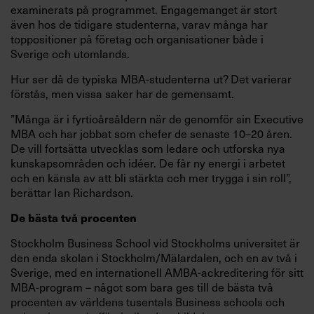
examinerats på programmet. Engagemanget är stort
även hos de tidigare studenterna, varav många har
toppositioner på företag och organisationer både i
Sverige och utomlands.
Hur ser då de typiska MBA-studenterna ut? Det varierar
förstås, men vissa saker har de gemensamt.
”Många är i fyrtioårsåldern när de genomför sin Executive
MBA och har jobbat som chefer de senaste 10–20 åren.
De vill fortsätta utvecklas som ledare och utforska nya
kunskapsområden och idéer. De får ny energi i arbetet
och en känsla av att bli stärkta och mer trygga i sin roll”,
berättar Ian Richardson.
De bästa två procenten
Stockholm Business School vid Stockholms universitet är
den enda skolan i Stockholm/Mälardalen, och en av två i
Sverige, med en internationell AMBA-ackreditering för sitt
MBA-program – något som bara ges till de bästa två
procenten av världens tusentals Business schools och