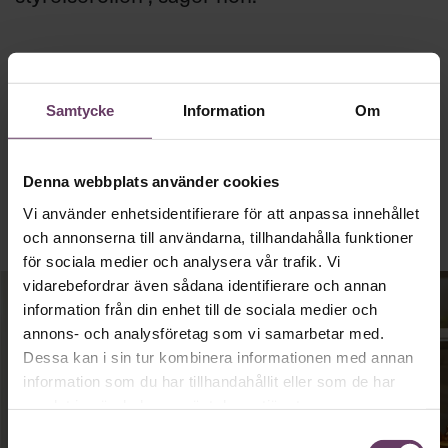
Publicerad
2023-03-16
Text: Chef Content
Samtycke
Information
Om
Denna webbplats använder cookies
Vi använder enhetsidentifierare för att anpassa innehållet
Annonssamarbete:
Stockholms universitet
och annonserna till användarna, tillhandahålla funktioner
för sociala medier och analysera vår trafik. Vi
vidarebefordrar även sådana identifierare och annan
information från din enhet till de sociala medier och
annons- och analysföretag som vi samarbetar med.
Dessa kan i sin tur kombinera informationen med annan
information som du har tillhandahållit eller som de har
samlat in när du har använt deras tjänster.
Samtyckesval