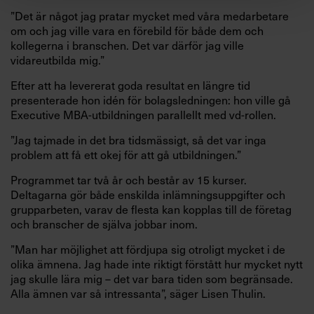
”Det är något jag pratar mycket med våra medarbetare
om och jag ville vara en förebild för både dem och
kollegerna i branschen. Det var därför jag ville
vidareutbilda mig.”
Efter att ha levererat goda resultat en längre tid
presenterade hon idén för bolagsledningen: hon ville gå
Executive MBA-utbildningen parallellt med vd-rollen.
”Jag tajmade in det bra tidsmässigt, så det var inga
problem att få ett okej för att gå utbildningen.”
Programmet tar två år och består av 15 kurser.
Deltagarna gör både enskilda inlämningsuppgifter och
grupparbeten, varav de flesta kan kopplas till de företag
och branscher de själva jobbar inom.
”Man har möjlighet att fördjupa sig otroligt mycket i de
olika ämnena. Jag hade inte riktigt förstått hur mycket nytt
jag skulle lära mig – det var bara tiden som begränsade.
Alla ämnen var så intressanta”, säger Lisen Thulin.