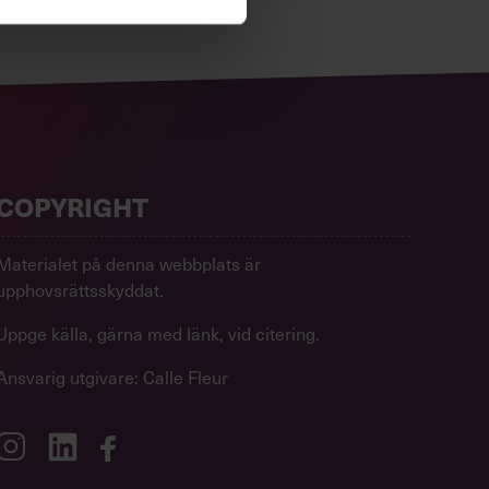
COPYRIGHT
Materialet på denna webbplats är
upphovsrättsskyddat.
Uppge källa, gärna med länk, vid citering.
Ansvarig utgivare: Calle Fleur