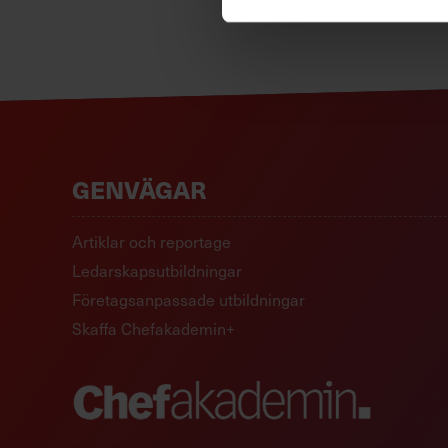
GENVÄGAR
Artiklar och reportage
Ledarskapsutbildningar
Företagsanpassade utbildningar
Skaffa Chefakademin+