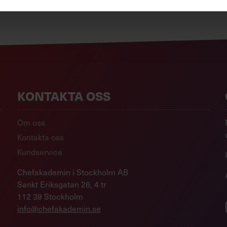
KONTAKTA OSS
Om oss
Kontakta oss
Kundservice
Chefakademin i Stockholm AB
Sankt Eriksgatan 26, 4 tr
112 39 Stockholm
info@chefakademin.se