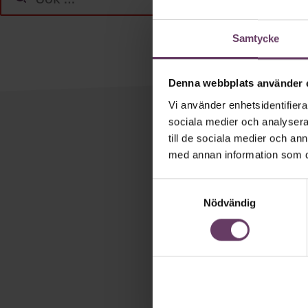
efter:
Samtycke
Denna webbplats använder 
Vi använder enhetsidentifierar
sociala medier och analysera 
till de sociala medier och a
Håll di
med annan information som du 
Våra popul
Samtyckesval
Chefakademin
Nödvändig
och/eller HR. 