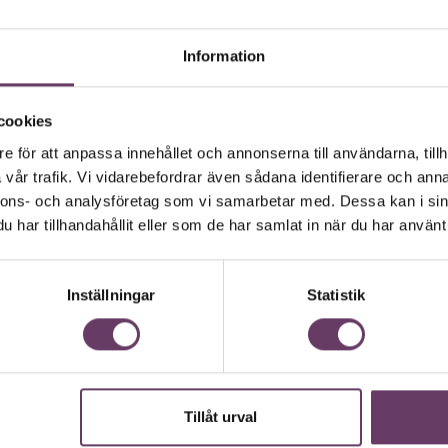
Information
cookies
e för att anpassa innehållet och annonserna till användarna, tillh
vår trafik. Vi vidarebefordrar även sådana identifierare och anna
nnons- och analysföretag som vi samarbetar med. Dessa kan i sin
g uppdaterad med våra nyh
har tillhandahållit eller som de har samlat in när du har använt 
ära nyhetsbrev samlar varje vecka det bästa fr
. Ledarskapsnytta och inspiration för dig som är
Inställningar
Statistik
Missa inget – börja prenumerera idag! Det är helt
JA TACK, JAG VILL HA NYHETSBREV!
Tillåt urval