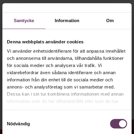
Håll dig uppdaterad med våra
Villkor och policy för
personuppgiftsbehandling
nyhetsbrev!
Samtycke
Information
Om
Våra populära nyhetsbrev samlar varje
Sök
vecka det bästa från Chef och
efter:
Denna webbplats använder cookies
Chefakademin. Ledarskapsnytta och
Vi använder enhetsidentifierare för att anpassa innehållet
inspiration för dig som är chef, ledare
och annonserna till användarna, tillhandahålla funktioner
och/eller HR. Missa inget – börja
för sociala medier och analysera vår trafik. Vi
prenumerera idag! Det är helt kostnadsfritt.
vidarebefordrar även sådana identifierare och annan
information från din enhet till de sociala medier och
annons- och analysföretag som vi samarbetar med.
Logga in
JA TACK, JAG VILL HA NYHETSBREV!
Dessa kan i sin tur kombinera informationen med annan
information som du har tillhandahållit eller som de har
Prenumerera
samlat in när du har använt deras tjänster.
Samtyckesval
Nödvändig