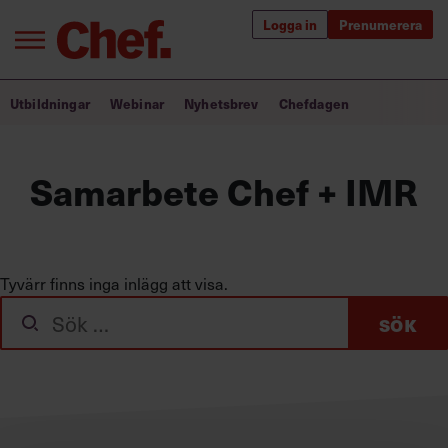
Logga in
Prenumerera
Bra ledare förändrar världen
Utbildningar
Webinar
Nyhetsbrev
Chefdagen
Innehåll från Chef
Samarbete Chef + IMR
Utbildning för ledare
Chefakademin+
Populära utbildningar
Tyvärr finns inga inlägg att visa.
Sök
efter:
Annonsera
Om oss
Kontakta oss
Kundservice