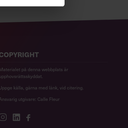
COPYRIGHT
Materialet på denna webbplats är
upphovsrättsskyddat.
Uppge källa, gärna med länk, vid citering.
Ansvarig utgivare: Calle Fleur