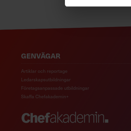
GENVÄGAR
Artiklar och reportage
Ledarskapsutbildningar
Företagsanpassade utbildningar
Skaffa Chefakademin+