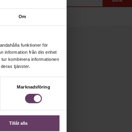
Om
andahålla funktioner för
n information från din enhet
 tur kombinera informationen
etsbrev!
deras tjänster.
ån Chef och
 chef, ledare
Marknadsföring
 kostnadsfritt.
Tillåt alla