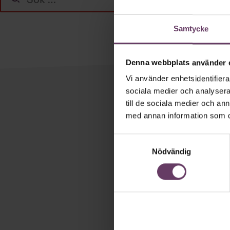
efter:
Samtycke
Denna webbplats använder 
Vi använder enhetsidentifierar
sociala medier och analysera 
till de sociala medier och a
Håll di
med annan information som du 
Våra popul
Samtyckesval
Chefakademin
Nödvändig
och/eller HR. 