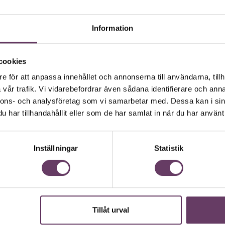
Information
cookies
e för att anpassa innehållet och annonserna till användarna, tillh
vår trafik. Vi vidarebefordrar även sådana identifierare och anna
nnons- och analysföretag som vi samarbetar med. Dessa kan i sin
g uppdaterad med våra nyh
har tillhandahållit eller som de har samlat in när du har använt 
ära nyhetsbrev samlar varje vecka det bästa fr
. Ledarskapsnytta och inspiration för dig som är
Inställningar
Statistik
Missa inget – börja prenumerera idag! Det är helt
JA TACK, JAG VILL HA NYHETSBREV!
Tillåt urval