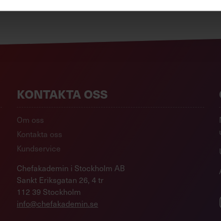
KONTAKTA OSS
Om oss
Kontakta oss
Kundservice
Chefakademin i Stockholm AB
Sankt Eriksgatan 26, 4 tr
112 39 Stockholm
info@chefakademin.se