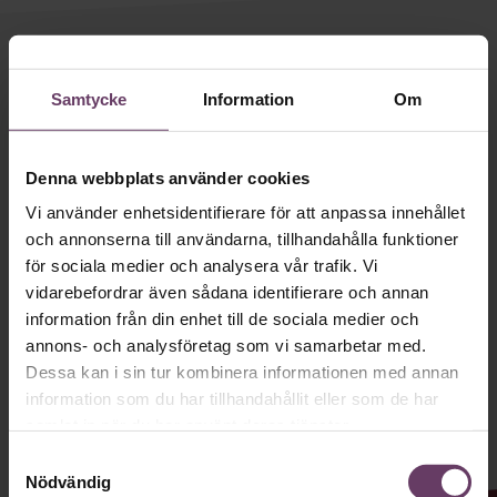
Villkor och policy för
personuppgiftsbehandling
Håll dig uppdaterad med våra
nyhetsbrev!
Samtycke
Information
Om
Sök
efter:
Våra populära nyhetsbrev samlar varje
vecka det bästa från Chef och
Denna webbplats använder cookies
Chefakademin. Ledarskapsnytta och
Vi använder enhetsidentifierare för att anpassa innehållet
och annonserna till användarna, tillhandahålla funktioner
inspiration för dig som är chef, ledare
för sociala medier och analysera vår trafik. Vi
och/eller HR. Missa inget – börja
vidarebefordrar även sådana identifierare och annan
prenumerera idag! Det är helt kostnadsfritt.
information från din enhet till de sociala medier och
Logga in
annons- och analysföretag som vi samarbetar med.
Dessa kan i sin tur kombinera informationen med annan
Prenumerera
JA TACK, JAG VILL HA NYHETSBREV!
information som du har tillhandahållit eller som de har
samlat in när du har använt deras tjänster.
Samtyckesval
Nödvändig