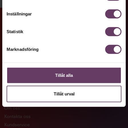
Inställningar
GENVÄGAR
Statistik
Artiklar och reportage
Ledarskapsutbildningar
Marknadsföring
Företagsanpassade utbildningar
Skaffa Chefakademin+
Tillåt alla
KONTAKTA OSS
Tillåt urval
Om oss
Kontakta oss
Kundservice