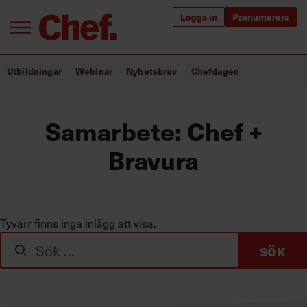
Logga in
Prenumerera
Bra ledare förändrar världen
Utbildningar
Webinar
Nyhetsbrev
Chefdagen
Innehåll från Chef
Samarbete: Chef +
Utbildning för ledare
Bravura
Chefakademin+
Populära utbildningar
Tyvärr finns inga inlägg att visa.
Sök
Annonsera
efter:
Om oss
Kontakta oss
Kundservice