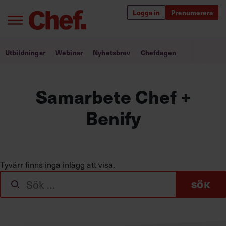
Logga in
Prenumerera
Bra ledare förändrar världen
Utbildningar
Webinar
Nyhetsbrev
Chefdagen
Innehåll från Chef
Samarbete Chef +
Utbildning för ledare
Benify
Chefakademin+
Populära utbildningar
Tyvärr finns inga inlägg att visa.
Sök
Annonsera
efter:
Om oss
Kontakta oss
Kundservice