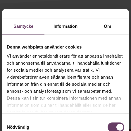
Villkor och policy för
personuppgiftsbehandling
Håll dig uppdaterad med våra
nyhetsbrev!
Samtycke
Information
Om
Sök
efter:
Våra populära nyhetsbrev samlar varje
vecka det bästa från Chef och
Denna webbplats använder cookies
Chefakademin. Ledarskapsnytta och
Vi använder enhetsidentifierare för att anpassa innehållet
och annonserna till användarna, tillhandahålla funktioner
inspiration för dig som är chef, ledare
för sociala medier och analysera vår trafik. Vi
och/eller HR. Missa inget – börja
vidarebefordrar även sådana identifierare och annan
prenumerera idag! Det är helt kostnadsfritt.
information från din enhet till de sociala medier och
Logga in
annons- och analysföretag som vi samarbetar med.
Dessa kan i sin tur kombinera informationen med annan
Prenumerera
JA TACK, JAG VILL HA NYHETSBREV!
information som du har tillhandahållit eller som de har
samlat in när du har använt deras tjänster.
Samtyckesval
Nödvändig