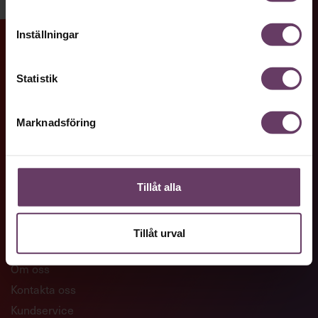
Inställningar
GENVÄGAR
Statistik
Artiklar och reportage
Ledarskapsutbildningar
Marknadsföring
Företagsanpassade utbildningar
Skaffa Chefakademin+
Tillåt alla
KONTAKTA OSS
Tillåt urval
Om oss
Kontakta oss
Kundservice