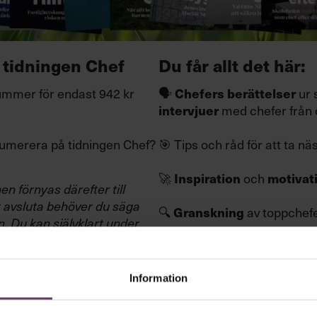
 tidningen Chef
Du får allt det här:
ummer för endast 942 kr
🗣️
ur 
Chefers berättelser
med chefer från 
intervjuer
enumerera på tidningen Chef?
🎯 Tips och råd för att ta nä
🚀
och
Inspiration
motivat
n förnyas därefter till
tt avsluta behöver du säga
🔍
av toppchef
Granskning
n.
Du kan självklart under
📊
i aktue
n
när du vill.
Undersökningar
🌍
– s
Omvärldsbevakning
Information
🛠️
Smarta
verktyg och me