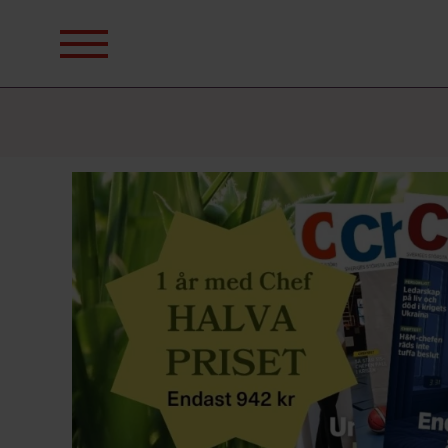
Sök
efter: