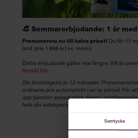
👒 Sommarerbjudande: 1 år med
Du får 11 n
Prenumerera nu till halva priset!
(ord. pris 1 895 kr) ex. moms.
Detta erbjudande gäller inte längre. Vill du pr
Beställ här
.
Din bindningstid är 12 månader. Prenumeratione
ordinarie pris automatiskt i en ny period. För a
upp tjänsten senast sista dagen i avtalsperiode
hela din avtalsperiod avsluta din prenumeratio
Samtycke