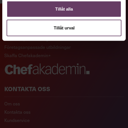
Tillåt alla
GENVÄGAR
Tillåt urval
Artiklar och reportage
Ledarskapsutbildningar
Företagsanpassade utbildningar
Skaffa Chefakademin+
KONTAKTA OSS
Om oss
Kontakta oss
Kundservice