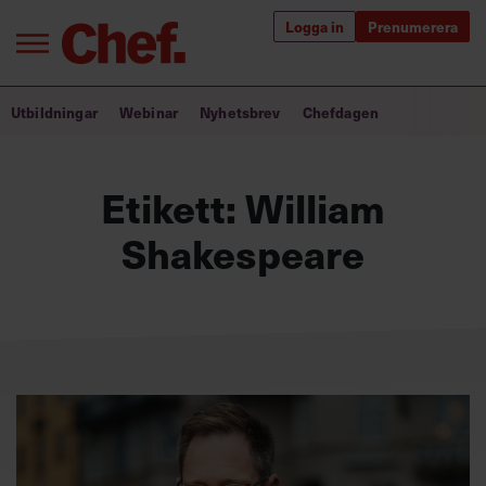
Logga in
Prenumerera
Bra ledare förändrar världen
Utbildningar
Webinar
Nyhetsbrev
Chefdagen
Innehåll från Chef
Etikett:
William
Utbildning för ledare
Shakespeare
Chefakademin+
Populära utbildningar
Annonsera
Om oss
Kontakta oss
Kundservice