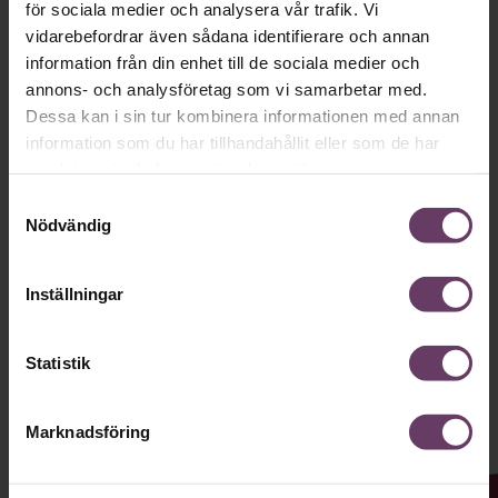
för sociala medier och analysera vår trafik. Vi
vidarebefordrar även sådana identifierare och annan
Håll dig uppdaterad med våra
information från din enhet till de sociala medier och
nyhetsbrev!
annons- och analysföretag som vi samarbetar med.
Dessa kan i sin tur kombinera informationen med annan
Våra populära nyhetsbrev samlar varje
information som du har tillhandahållit eller som de har
vecka det bästa från Chef och
samlat in när du har använt deras tjänster.
Chefakademin. Ledarskapsnytta och
Samtyckesval
Nödvändig
inspiration för dig som är chef, ledare
och/eller HR. Missa inget – börja
Inställningar
prenumerera idag! Det är helt kostnadsfritt.
Statistik
JA TACK, JAG VILL HA NYHETSBREV!
Marknadsföring