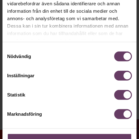
Håll dig uppdaterad med våra
vidarebefordrar även sådana identifierare och annan
nyhetsbrev!
information från din enhet till de sociala medier och
annons- och analysföretag som vi samarbetar med.
Våra populära nyhetsbrev samlar varje
Dessa kan i sin tur kombinera informationen med annan
vecka det bästa från Chef och
information som du har tillhandahållit eller som de har
samlat in när du har använt deras tjänster.
Chefakademin. Ledarskapsnytta och
Samtyckesval
inspiration för dig som är chef, ledare
Nödvändig
och/eller HR. Missa inget – börja
prenumerera idag! Det är helt kostnadsfritt.
Inställningar
JA TACK, JAG VILL HA NYHETSBREV!
Statistik
Marknadsföring