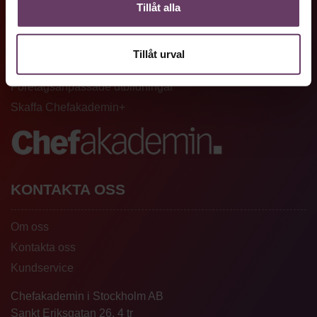
GENVÄGAR
Tillåt alla
Artiklar och reportage
Tillåt urval
Ledarskapsutbildningar
Företagsanpassade utbildningar
Skaffa Chefakademin+
KONTAKTA OSS
Om oss
Kontakta oss
Kundservice
Chefakademin i Stockholm AB
Sankt Eriksgatan 26, 4 tr