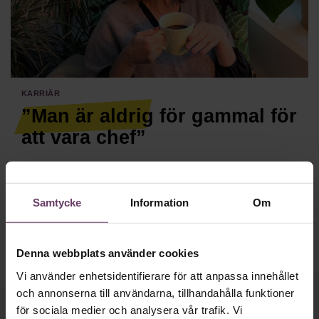
Villkor och policy för
personuppgiftsbehandling
Sök
efter:
Karriär
”Man är aldrig för gammal för
att vara chef”
Annika Malmborg tog steget och sökte nytt jobb vid 61.
”Jag tycker att jag är en mycket bättre chef nu, än vad jag
Samtycke
Information
Om
var för tio år sedan”, säger hon.
Läs mer
Logga in
Prenumerera
Denna webbplats använder cookies
Vi använder enhetsidentifierare för att anpassa innehållet
och annonserna till användarna, tillhandahålla funktioner
för sociala medier och analysera vår trafik. Vi