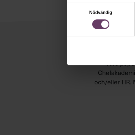
Samtyckesval
Nödvändig
Håll di
Våra popul
Chefakademin
och/eller HR. 