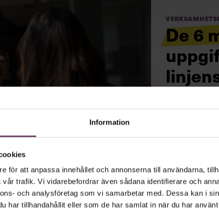
Verksamhets
De 6 m
uppgif
linjen
Det tar i genom
första ledarsk
Information
bästsäljande 
cookies
e för att anpassa innehållet och annonserna till användarna, tillh
vår trafik. Vi vidarebefordrar även sådana identifierare och anna
nnons- och analysföretag som vi samarbetar med. Dessa kan i sin
har tillhandahållit eller som de har samlat in när du har använt 