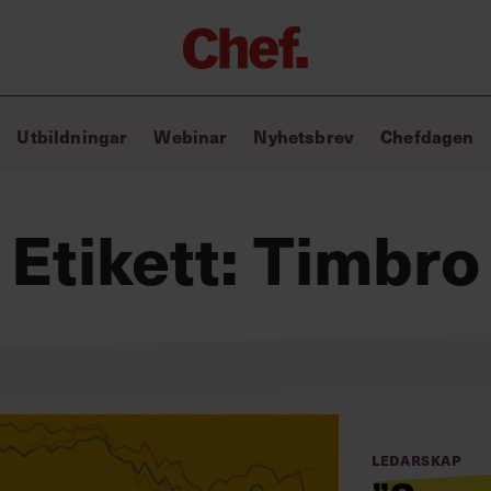
Chefakademin+
Utbildningar
Webinar
Nyhetsbrev
Chefdagen
Lyft ditt ledarskap med C+
Masterclass
Verktyg i vardagen
Etikett:
Timbro
Ledarskapsbiblioteket
Ledarskapstest
Chef GPT – din chefsassistent i
fickan
Ledarskap