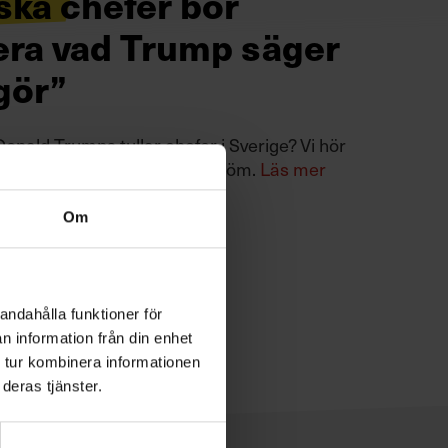
ska chefer bör
era vad Trump säger
gör”
onald Trumps tullar chefer i Sverige? Vi hör
A-experten Andreas Utterström.
Läs mer
Om
andahålla funktioner för
n information från din enhet
 tur kombinera informationen
deras tjänster.