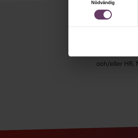
Nödvändig
Håll di
Våra popul
Chefakademin
och/eller HR. 