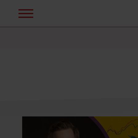
Sök
efter: