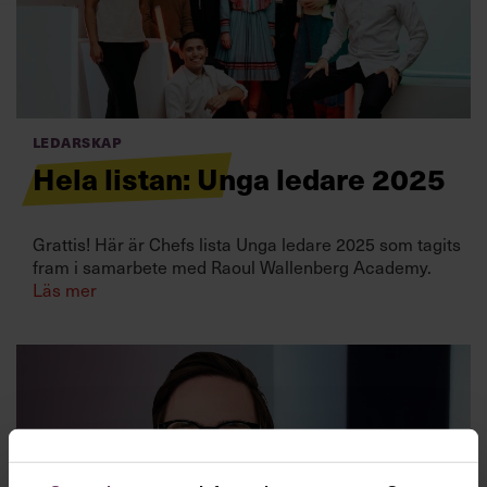
Villkor och policy för
personuppgiftsbehandling
Sök
efter:
Ledarskap
Hela listan: Unga ledare 2025
Grattis! Här är Chefs lista Unga ledare 2025 som tagits
fram i samarbete med Raoul Wallenberg Academy.
Läs mer
Logga in
Prenumerera