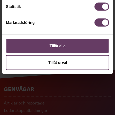
Chefakademin. Ledarskapsnytta och
Statistik
inspiration för dig som är chef, ledare
och/eller HR. Missa inget – börja
Marknadsföring
prenumerera idag! Det är helt kostnadsfritt.
Tillåt alla
JA TACK, JAG VILL HA NYHETSBREV!
Tillåt urval
GENVÄGAR
Artiklar och reportage
Ledarskapsutbildningar