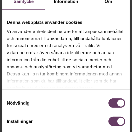
Samtycke
Information
Om
Denna webbplats använder cookies
Ledarskap
Vi använder enhetsidentifierare för att anpassa innehållet
Tim Olsson – chefen alla vill jobba med
och annonserna till användarna, tillhandahålla funktioner
Sjuksköterskan Tim Olsson klev in som enhetschef och
för sociala medier och analysera vår trafik. Vi
”vände” en avdelning i kris: ”Gillar problemlösning”.
vidarebefordrar även sådana identifierare och annan
information från din enhet till de sociala medier och
annons- och analysföretag som vi samarbetar med.
Dessa kan i sin tur kombinera informationen med annan
information som du har tillhandahållit eller som de har
samlat in när du har använt deras tjänster.
Samtyckesval
Håll dig uppdaterad med våra
Nödvändig
nyhetsbrev!
Våra populära nyhetsbrev samlar varje
Inställningar
vecka det bästa från Chef och