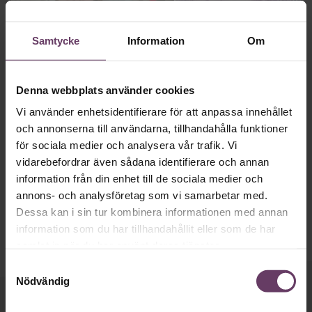
Samtycke
Information
Om
Denna webbplats använder cookies
Sätta lön
Vi använder enhetsidentifierare för att anpassa innehållet
Höga chefslöner blir offentliga i
och annonserna till användarna, tillhandahålla funktioner
England
för sociala medier och analysera vår trafik. Vi
vidarebefordrar även sådana identifierare och annan
En chef eller 144 arbetare. I England har lönerna ökat snabbt
inom börsnoterade företag – vilket påverkat arbetsmoralen
information från din enhet till de sociala medier och
hos medarbetarna. Nu ska ett nytt initiativ råda bot på det.
annons- och analysföretag som vi samarbetar med.
Dessa kan i sin tur kombinera informationen med annan
information som du har tillhandahållit eller som de har
samlat in när du har använt deras tjänster.
Samtyckesval
Nödvändig