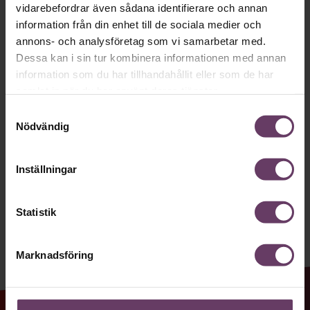
Håll dig uppdaterad med våra
vidarebefordrar även sådana identifierare och annan
nyhetsbrev!
information från din enhet till de sociala medier och
annons- och analysföretag som vi samarbetar med.
Våra populära nyhetsbrev samlar varje
Dessa kan i sin tur kombinera informationen med annan
vecka det bästa från Chef och
information som du har tillhandahållit eller som de har
samlat in när du har använt deras tjänster.
Chefakademin. Ledarskapsnytta och
Samtyckesval
inspiration för dig som är chef, ledare
Nödvändig
och/eller HR. Missa inget – börja
prenumerera idag! Det är helt kostnadsfritt.
Inställningar
JA TACK, JAG VILL HA NYHETSBREV!
Statistik
Marknadsföring