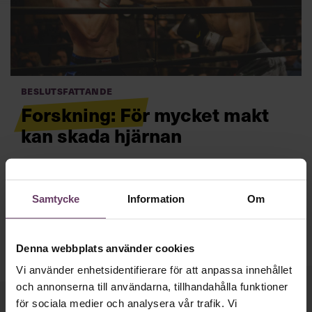
Villkor och policy för
personuppgiftsbehandling
Sök
efter:
Beslutsfattande
Forskning: För mycket makt
kan skada hjärnan
Vad gör makt med våra hjärnor? Det har forskare inom
ledarskap och neurologi tittat närmare på och hittat ett
förbluffande resultat.
Läs mer
Samtycke
Information
Om
Logga in
Prenumerera
Denna webbplats använder cookies
Vi använder enhetsidentifierare för att anpassa innehållet
och annonserna till användarna, tillhandahålla funktioner
för sociala medier och analysera vår trafik. Vi