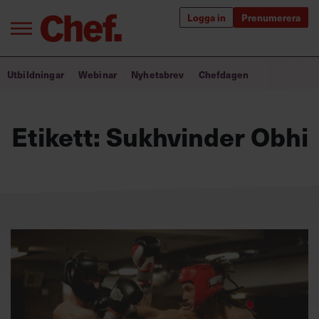
Logga in
Prenumerera
Bra ledare förändrar världen
Utbildningar
Webinar
Nyhetsbrev
Chefdagen
Innehåll från Chef
Etikett:
Sukhvinder Obhi
Utbildning för ledare
Chefakademin+
Populära utbildningar
Annonsera
Om oss
Kontakta oss
Kundservice