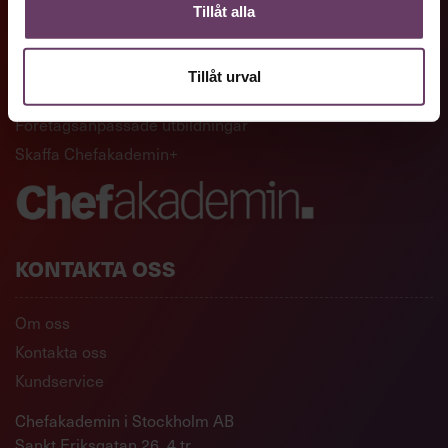
GENVÄGAR
Tillåt alla
Artiklar och reportage
Tillåt urval
Ledarskapsutbildningar
Företagsanpassade utbildningar
Skaffa Chefakademin+
KONTAKTA OSS
Om oss
Kontakta oss
Kundservice
Chefakademin i Stockholm AB
Sankt Eriksgatan 26, 4 tr