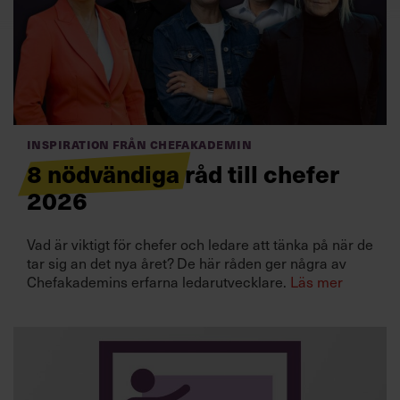
Villkor och policy för
personuppgiftsbehandling
Sök
efter:
Inspiration från Chefakademin
8 nödvändiga råd till chefer
2026
Vad är viktigt för chefer och ledare att tänka på när de
tar sig an det nya året? De här råden ger några av
Logga in
Chefakademins erfarna ledarutvecklare.
Läs mer
Prenumerera