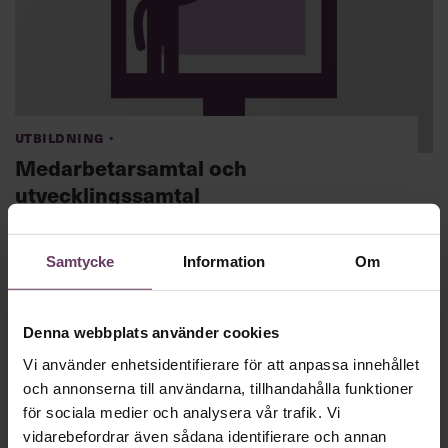
·
Utbildning
Medarbetarsamtal och
utvecklingssamtal
25 000 kr
Utbildning på distans,
Bra medarbetarsamtal ger många positiva effekter.
Samtycke
Information
Om
Motiverade medarbetare, värdefull feedback till dig som
chef och möjlighet att hitta outnyttjad potential.
Boka nu
Denna webbplats använder cookies
Vi använder enhetsidentifierare för att anpassa innehållet
och annonserna till användarna, tillhandahålla funktioner
för sociala medier och analysera vår trafik. Vi
vidarebefordrar även sådana identifierare och annan