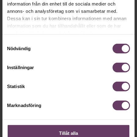
information från din enhet till de sociala medier och
annons- och analysföretag som vi samarbetar med.
Dessa kan i sin tur kombinera informationen med annan
information som du har tillhandahållit eller som de har
samlat in när du har använt deras tjänster.
·
Utbildning
Lönesamtal
Samtyckesval
Nödvändig
25 000 kr
Utbildning på distans,
Kursen hjälper dig att förstå hur du som chef förbereder
innehåll och skapar struktur så att samtalet blir sakligt och
Inställningar
lättare att genomföra.
Boka nu
Statistik
Marknadsföring
Håll dig uppdaterad med våra
nyhetsbrev!
Tillåt alla