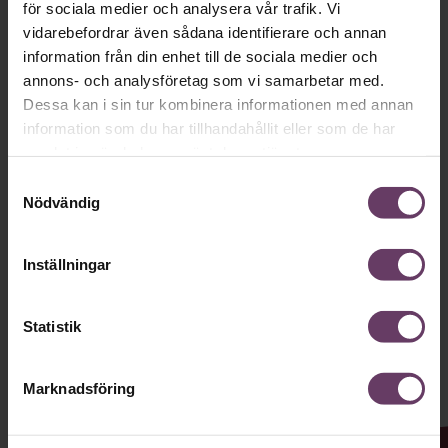
för sociala medier och analysera vår trafik. Vi
vidarebefordrar även sådana identifierare och annan
Håll dig uppdaterad med våra
information från din enhet till de sociala medier och
nyhetsbrev!
annons- och analysföretag som vi samarbetar med.
Dessa kan i sin tur kombinera informationen med annan
Våra populära nyhetsbrev samlar varje
information som du har tillhandahållit eller som de har
vecka det bästa från Chef och
samlat in när du har använt deras tjänster.
Chefakademin. Ledarskapsnytta och
Samtyckesval
Nödvändig
inspiration för dig som är chef, ledare
och/eller HR. Missa inget – börja
Inställningar
prenumerera idag! Det är helt kostnadsfritt.
Statistik
JA TACK, JAG VILL HA NYHETSBREV!
Marknadsföring