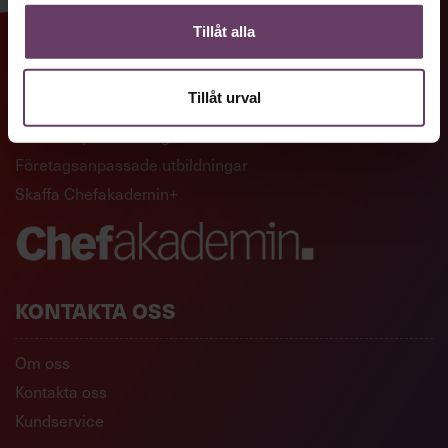
Tillåt alla
GENVÄGAR
Tillåt urval
Artiklar och reportage
Ledarskapsutbildningar
Företagsanpassade utbildningar
Skaffa Chefakademin+
KONTAKTA OSS
Om oss
Kontakta oss
Kundservice