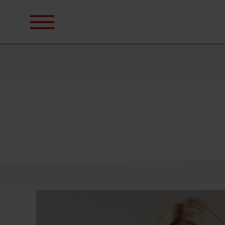
Sök
efter: