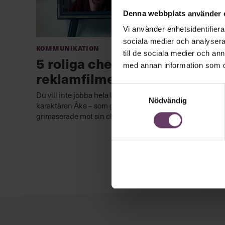
Denna webbplats använder 
Vi använder enhetsidentifierar
sociala medier och analysera 
Kommunikation
till de sociala medier och a
5 roliga chefer från svenska
med annan information som du 
reklamfilmer vi minns
Samtyckesval
Du vill inte jobba hela helgen. Det ville inte heller
Nödvändig
karaktären Åke – som gick till historien när han
grimaserade mot sin chef i en lottoreklam.