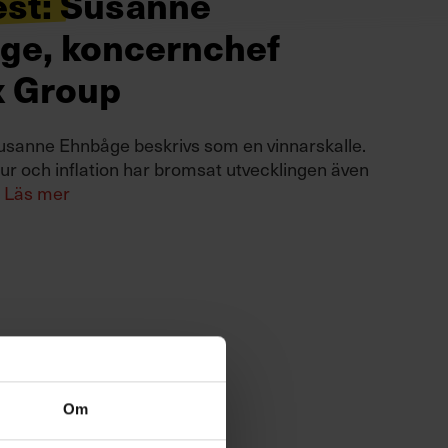
est: Susanne
ge, koncernchef
x Group
usanne Ehnbåge beskrivs som en vinnarskalle.
r och inflation har bromsat utvecklingen även
.
Läs mer
Om