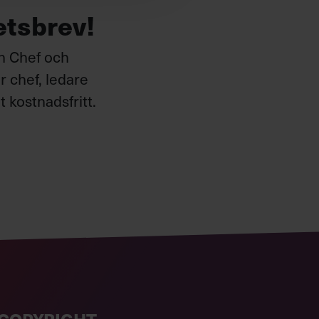
etsbrev!
ån Chef och
 chef, ledare
 kostnadsfritt.