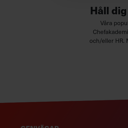
Håll di
Våra popul
Chefakademin
och/eller HR. 