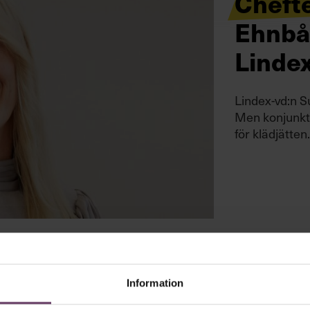
Cheft
Ehnbå
Linde
Lindex-vd:n S
Men konjunktu
för klädjätten
Information