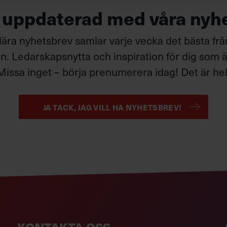
g uppdaterad med våra nyh
ära nyhetsbrev samlar varje vecka det bästa fr
. Ledarskapsnytta och inspiration för dig som är
Missa inget – börja prenumerera idag! Det är helt
JA TACK, JAG VILL HA NYHETSBREV!