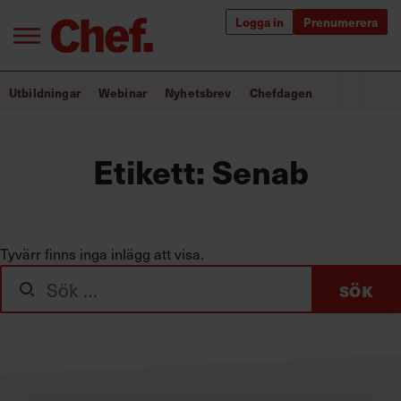
Logga in
Prenumerera
Bra ledare förändrar världen
Utbildningar
Webinar
Nyhetsbrev
Chefdagen
Innehåll från Chef
Etikett:
Senab
Utbildning för ledare
Chefakademin+
Populära utbildningar
Tyvärr finns inga inlägg att visa.
Sök
efter:
Annonsera
Om oss
Kontakta oss
Kundservice