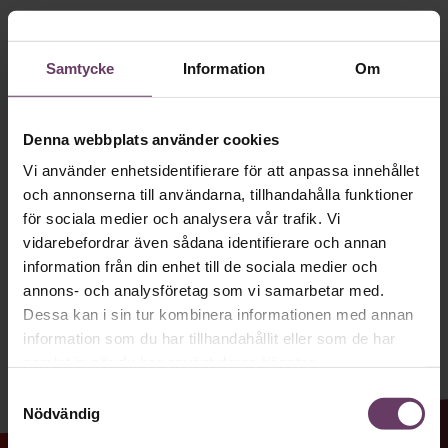
Håll dig uppdaterad med våra
Villkor och policy för
personuppgiftsbehandling
nyhetsbrev!
Samtycke
Information
Om
Våra populära nyhetsbrev samlar varje
Sök
vecka det bästa från Chef och
efter:
Denna webbplats använder cookies
Chefakademin. Ledarskapsnytta och
Vi använder enhetsidentifierare för att anpassa innehållet
inspiration för dig som är chef, ledare
och annonserna till användarna, tillhandahålla funktioner
och/eller HR. Missa inget – börja
för sociala medier och analysera vår trafik. Vi
prenumerera idag! Det är helt kostnadsfritt.
vidarebefordrar även sådana identifierare och annan
information från din enhet till de sociala medier och
annons- och analysföretag som vi samarbetar med.
Logga in
JA TACK, JAG VILL HA NYHETSBREV!
Dessa kan i sin tur kombinera informationen med annan
information som du har tillhandahållit eller som de har
Prenumerera
samlat in när du har använt deras tjänster.
Samtyckesval
Nödvändig