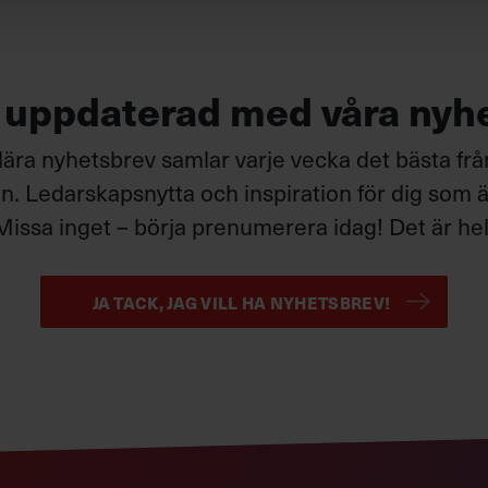
g uppdaterad med våra nyh
ära nyhetsbrev samlar varje vecka det bästa fr
. Ledarskapsnytta och inspiration för dig som är
Missa inget – börja prenumerera idag! Det är helt
JA TACK, JAG VILL HA NYHETSBREV!