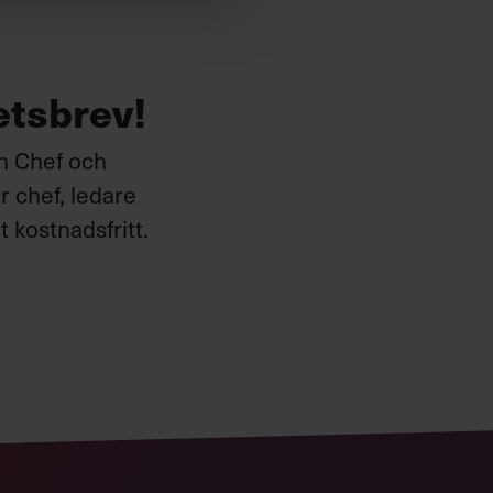
etsbrev!
ån Chef och
 chef, ledare
 kostnadsfritt.