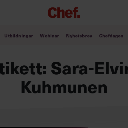
Chefakademin+
Utbildningar
Webinar
Nyhetsbrev
Chefdagen
Lyft ditt ledarskap med C+
Masterclass
Verktyg i vardagen
tikett:
Sara-Elvi
Ledarskapsbiblioteket
Ledarskapstest
Chef GPT – din chefsassistent i
Kuhmunen
fickan