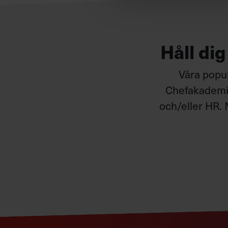
Håll di
Våra popul
Chefakademin
och/eller HR. 