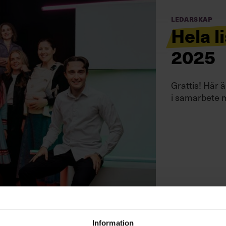
Ledarskap
Hela l
2025
Grattis! Här 
i samarbete 
Information