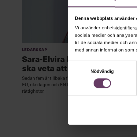
Denna webbplats använder 
Vi använder enhetsidentifierar
sociala medier och analysera 
till de sociala medier och a
Ledarskap
med annan information som du 
Sara-Elvira Kuhmunen: ”De
Samtyckesval
ska veta att vi finns”
Nödvändig
Sedan fem år tillbaka far Sara-Elvira Kuhmunen mellan
EU, riksdagen och FN för att värna samernas
rättigheter.