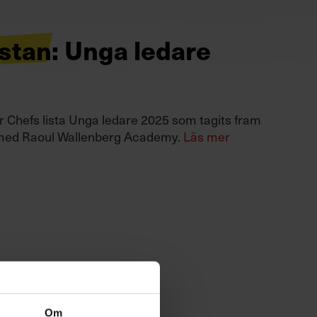
istan: Unga ledare
är Chefs lista Unga ledare 2025 som tagits fram
med Raoul Wallenberg Academy.
Läs mer
Om