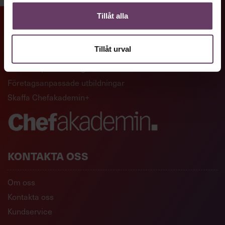
Tillåt alla
GENVÄGAR
Tillåt urval
Artiklar och reportage
Ledarskapsutbildningar
Företagsanpassade utbildningar
Skaffa Chefakademin+
KONTAKTA OSS
Om oss
Kontakta oss
Kundservice