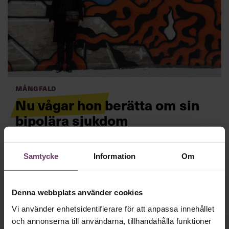
Villkor och policy för
personuppgiftsbehandling
Sök
efter:
Mångfald
Nu vågar hon berätta om sin
bipolära sjukdom
Hela sitt liv hade hon brottats med svåra depressioner.
Logga in
Först nu vågar Sara Jarmakowski Svanbom berätta
Samtycke
Information
Om
öppet att hon har bipolär sjukdom.
Läs mer
Prenumerera
Denna webbplats använder cookies
Vi använder enhetsidentifierare för att anpassa innehållet
och annonserna till användarna, tillhandahålla funktioner