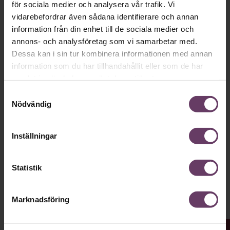
för sociala medier och analysera vår trafik. Vi
vidarebefordrar även sådana identifierare och annan
Håll dig uppdaterad med våra
information från din enhet till de sociala medier och
nyhetsbrev!
annons- och analysföretag som vi samarbetar med.
Dessa kan i sin tur kombinera informationen med annan
Våra populära nyhetsbrev samlar varje
information som du har tillhandahållit eller som de har
vecka det bästa från Chef och
samlat in när du har använt deras tjänster.
Chefakademin. Ledarskapsnytta och
Samtyckesval
Nödvändig
inspiration för dig som är chef, ledare
och/eller HR. Missa inget – börja
Inställningar
prenumerera idag! Det är helt kostnadsfritt.
Statistik
JA TACK, JAG VILL HA NYHETSBREV!
Marknadsföring