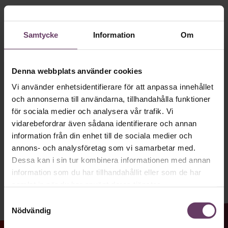
Håll dig uppdaterad med våra
Villkor och policy för
personuppgiftsbehandling
nyhetsbrev!
Samtycke
Information
Om
Våra populära nyhetsbrev samlar varje
Sök
vecka det bästa från Chef och
efter:
Denna webbplats använder cookies
Chefakademin. Ledarskapsnytta och
Vi använder enhetsidentifierare för att anpassa innehållet
inspiration för dig som är chef, ledare
och annonserna till användarna, tillhandahålla funktioner
och/eller HR. Missa inget – börja
för sociala medier och analysera vår trafik. Vi
prenumerera idag! Det är helt kostnadsfritt.
vidarebefordrar även sådana identifierare och annan
information från din enhet till de sociala medier och
annons- och analysföretag som vi samarbetar med.
Logga in
JA TACK, JAG VILL HA NYHETSBREV!
Dessa kan i sin tur kombinera informationen med annan
information som du har tillhandahållit eller som de har
Prenumerera
samlat in när du har använt deras tjänster.
Samtyckesval
Nödvändig