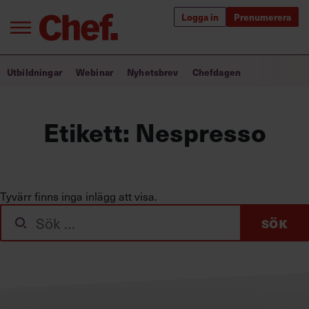
Logga in
Prenumerera
Bra ledare förändrar världen
Utbildningar
Webinar
Nyhetsbrev
Chefdagen
Innehåll från Chef
Etikett:
Nespresso
Utbildning för ledare
Chefakademin+
Populära utbildningar
Tyvärr finns inga inlägg att visa.
Sök
efter:
Annonsera
Om oss
Kontakta oss
Kundservice