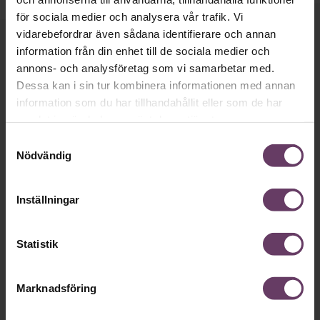
för sociala medier och analysera vår trafik. Vi
vidarebefordrar även sådana identifierare och annan
Håll dig uppdaterad med våra
information från din enhet till de sociala medier och
annons- och analysföretag som vi samarbetar med.
nyhetsbrev!
Dessa kan i sin tur kombinera informationen med annan
Våra populära nyhetsbrev samlar varje
information som du har tillhandahållit eller som de har
samlat in när du har använt deras tjänster.
vecka det bästa från Chef och
Samtyckesval
Chefakademin. Ledarskapsnytta och
Nödvändig
inspiration för dig som är chef, ledare
och/eller HR. Missa inget – börja
Inställningar
prenumerera idag! Det är helt kostnadsfritt.
Statistik
JA TACK, JAG VILL HA NYHETSBREV!
Marknadsföring