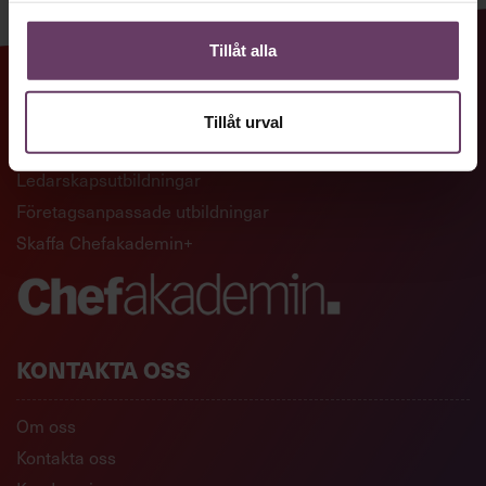
Tillåt alla
GENVÄGAR
Tillåt urval
Artiklar och reportage
Ledarskapsutbildningar
Företagsanpassade utbildningar
Skaffa Chefakademin+
KONTAKTA OSS
Om oss
Kontakta oss