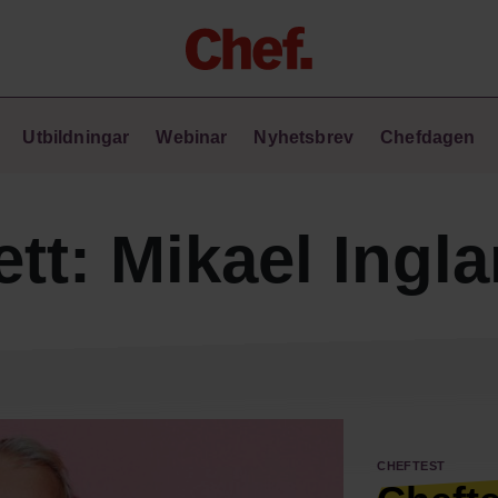
Chefakademin+
Utbildningar
Webinar
Nyhetsbrev
Chefdagen
Lyft ditt ledarskap med C+
Masterclass
Verktyg i vardagen
ett:
Mikael Ingl
Ledarskapsbiblioteket
Ledarskapstest
Chef GPT – din chefsassistent i
fickan
Cheftest