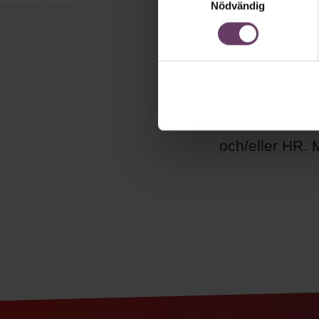
Nödvändig
Håll di
Våra popul
Chefakademin.
och/eller HR. M