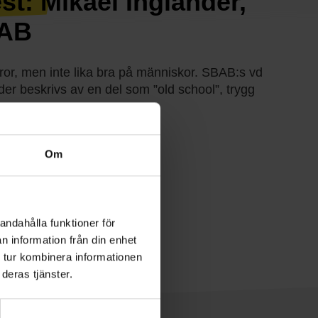
st: Mikael Inglander,
BAB
ffror, men inte lika bra på människor. SBAB:s vd
der beskrivs av en del som ”old school”, trygg
 mer
Om
andahålla funktioner för
n information från din enhet
 tur kombinera informationen
deras tjänster.