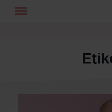
Sök
efter:
Etik