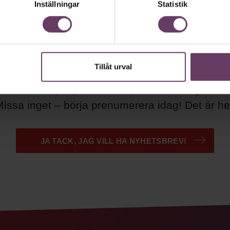
Inställningar
Statistik
g uppdaterad med våra nyh
Tillåt urval
ära nyhetsbrev samlar varje vecka det bästa fr
 Ledarskapsnytta och inspiration för dig som ä
issa inget – börja prenumerera idag! Det är helt
JA TACK, JAG VILL HA NYHETSBREV!