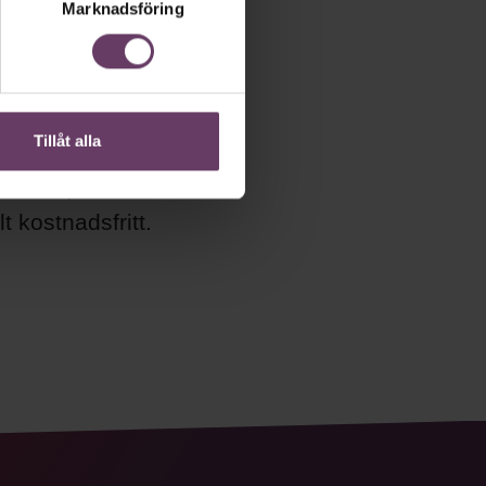
Marknadsföring
etsbrev!
Tillåt alla
ån Chef och
r chef, ledare
 kostnadsfritt.