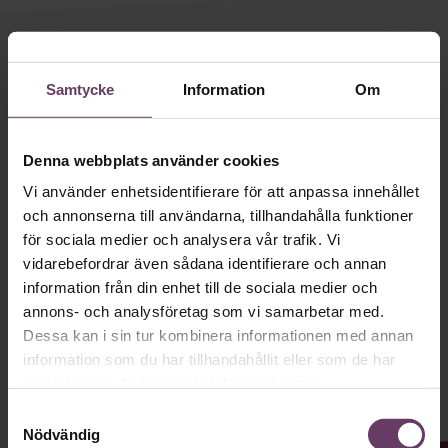
Villkor och policy för
personuppgiftsbehandling
Håll dig uppdaterad med våra
nyhetsbrev!
Samtycke
Information
Om
Sök
efter:
Våra populära nyhetsbrev samlar varje
vecka det bästa från Chef och
Denna webbplats använder cookies
Chefakademin. Ledarskapsnytta och
Vi använder enhetsidentifierare för att anpassa innehållet
och annonserna till användarna, tillhandahålla funktioner
inspiration för dig som är chef, ledare
för sociala medier och analysera vår trafik. Vi
och/eller HR. Missa inget – börja
vidarebefordrar även sådana identifierare och annan
prenumerera idag! Det är helt kostnadsfritt.
information från din enhet till de sociala medier och
Logga in
annons- och analysföretag som vi samarbetar med.
Dessa kan i sin tur kombinera informationen med annan
Prenumerera
JA TACK, JAG VILL HA NYHETSBREV!
information som du har tillhandahållit eller som de har
samlat in när du har använt deras tjänster.
Samtyckesval
Nödvändig