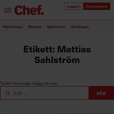
Logga in
Prenumerera
Bra ledare förändrar världen
Utbildningar
Webinar
Nyhetsbrev
Chefdagen
Innehåll från Chef
Etikett:
Mattias
Utbildning för ledare
Sahlström
Chefakademin+
Populära utbildningar
Tyvärr finns inga inlägg att visa.
Sök
Annonsera
efter:
Om oss
Kontakta oss
Kundservice