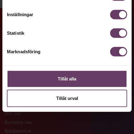
Inställningar
GENVÄGAR
Statistik
Artiklar och reportage
Ledarskapsutbildningar
Marknadsföring
Företagsanpassade utbildningar
Skaffa Chefakademin+
Tillåt alla
KONTAKTA OSS
Tillåt urval
Om oss
Kontakta oss
Kundservice