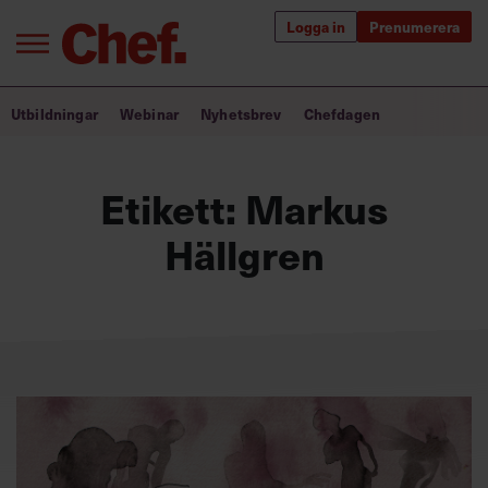
Logga in
Prenumerera
Bra ledare förändrar världen
Utbildningar
Webinar
Nyhetsbrev
Chefdagen
Innehåll från Chef
Etikett:
Markus
Utbildning för ledare
Hällgren
Chefakademin+
Populära utbildningar
Annonsera
Om oss
Kontakta oss
Kundservice