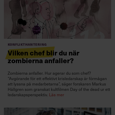
Villkor och policy för
personuppgiftsbehandling
Sök
efter:
Konflikthantering
Vilken chef blir du när
zombierna anfaller?
Zombierna anfaller. Hur agerar du som chef?
Logga in
”Avgörande för ett effektivt krisledarskap är förmågan
att lyssna på medarbetarna”, säger forskaren Markus
Prenumerera
Hällgren som granskat kultfilmen Day of the dead ur ett
ledarskapsperspektiv.
Läs mer