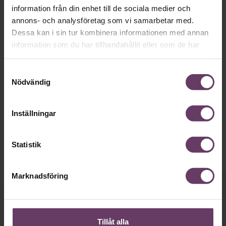
information från din enhet till de sociala medier och
annons- och analysföretag som vi samarbetar med.
Dessa kan i sin tur kombinera informationen med annan
information som du har tillhandahållit eller som de har
samlat in när du har använt deras tjänster.
Beslutsfattande
Han knäckte chefernas gåta – på Mount
Samtyckesval
Nödvändig
Everest
På 5500 meters höjd upptäckte forskare från Umeå vad som
händer i grupper vid svår tristess. Något som även är en
Inställningar
utmaning för chefer och ledare i mer icke-extrema miljöer.
Statistik
Marknadsföring
Håll dig uppdaterad med våra
nyhetsbrev!
Tillåt alla