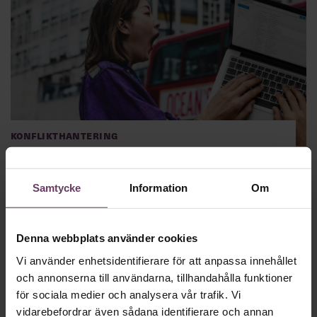
Konflikthantering
10 tecken på att jobbet tråkar ut dig
Det är motsatsen till utbrändhet. Men minst lika allvarligt.
Samtycke
Information
Om
”Uttråkningen dödar människor”, säger ledarskapsforskaren
Markus Hällgren som begett sig ända upp på Mount Everest
för att studera de ödesdigra följderna av tristess.
Denna webbplats använder cookies
Vi använder enhetsidentifierare för att anpassa innehållet
och annonserna till användarna, tillhandahålla funktioner
för sociala medier och analysera vår trafik. Vi
vidarebefordrar även sådana identifierare och annan