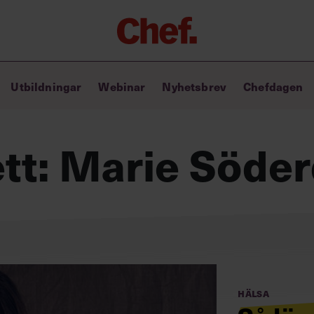
Chefakademin+
Utbildningar
Webinar
Nyhetsbrev
Chefdagen
Lyft ditt ledarskap med C+
Masterclass
Verktyg i vardagen
ett:
Marie Söder
Ledarskapsbiblioteket
Ledarskapstest
Chef GPT – din chefsassistent i
fickan
Hälsa