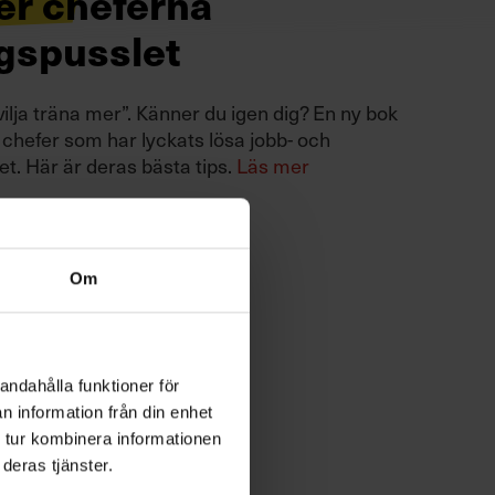
er cheferna
ngspusslet
vilja träna mer”. Känner du igen dig? En ny bok
0 chefer som har lyckats lösa jobb- och
et. Här är deras bästa tips.
Läs mer
Om
andahålla funktioner för
n information från din enhet
 tur kombinera informationen
deras tjänster.