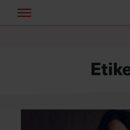
Sök
efter:
Etik