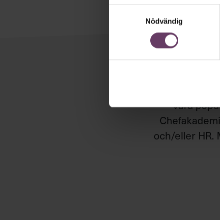
Samtyckesval
Nödvändig
Håll di
Våra popul
Chefakademin
och/eller HR. 