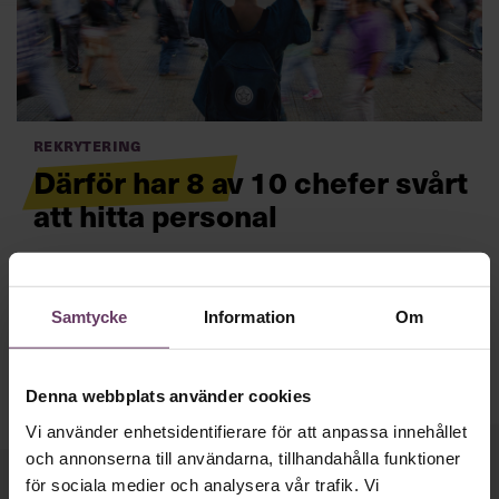
Villkor och policy för
personuppgiftsbehandling
Sök
efter:
Rekrytering
Därför har 8 av 10 chefer svårt
att hitta personal
Svensk ekonomi går på högvarv. Därför vill företag
nyanställa personal. Men det är svårt, uppger 500
personalchefer i en färsk undersökning.
Läs mer
Samtycke
Information
Om
Logga in
Prenumerera
Denna webbplats använder cookies
Vi använder enhetsidentifierare för att anpassa innehållet
och annonserna till användarna, tillhandahålla funktioner
för sociala medier och analysera vår trafik. Vi