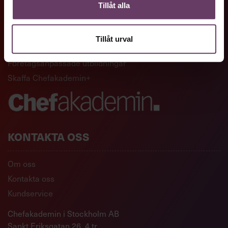
GENVÄGAR
Tillåt alla
Artiklar och reportage
Tillåt urval
Ledarskapsutbildningar
Företagsanpassade utbildningar
Skaffa Chefakademin+
KONTAKTA OSS
Om oss
Kontakta oss
Kundservice
Chefakademin i Stockholm AB
Sankt Eriksgatan 26, 4 tr