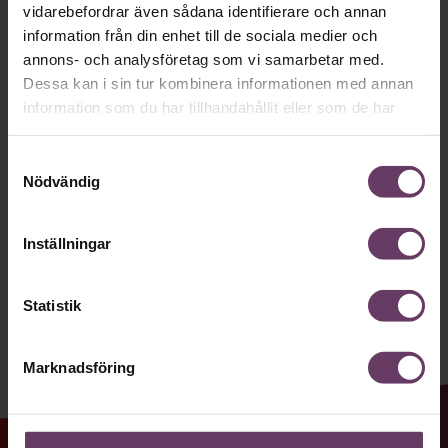
Håll dig uppdaterad med våra
vidarebefordrar även sådana identifierare och annan
nyhetsbrev!
information från din enhet till de sociala medier och
annons- och analysföretag som vi samarbetar med.
Våra populära nyhetsbrev samlar varje
Dessa kan i sin tur kombinera informationen med annan
vecka det bästa från Chef och
information som du har tillhandahållit eller som de har
samlat in när du har använt deras tjänster.
Chefakademin. Ledarskapsnytta och
Samtyckesval
inspiration för dig som är chef, ledare
Nödvändig
och/eller HR. Missa inget – börja
prenumerera idag! Det är helt kostnadsfritt.
Inställningar
JA TACK, JAG VILL HA NYHETSBREV!
Statistik
Marknadsföring