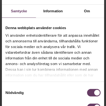
Samtycke
Information
Om
Denna webbplats använder cookies
Hälsa
Andra chansen – tv-producenten om
Vi använder enhetsidentifierare för att anpassa innehållet
och annonserna till användarna, tillhandahålla funktioner
livet efter drogerna
för sociala medier och analysera vår trafik. Vi
Hon medverkade till framgångar som Melodifestivalen och
vidarebefordrar även sådana identifierare och annan
Dabrowski. När Madde Stenberg föreslog zebror och konst-
information från din enhet till de sociala medier och
is i studion var det ingen som protesterade. För hon
annons- och analysföretag som vi samarbetar med.
levererade. Tills hon åkte fast med 2,0 promille i blodet och
Dessa kan i sin tur kombinera informationen med annan
barnen i baksätet.
information som du har tillhandahållit eller som de har
samlat in när du har använt deras tjänster.
Samtyckesval
Nödvändig
Håll dig uppdaterad med våra