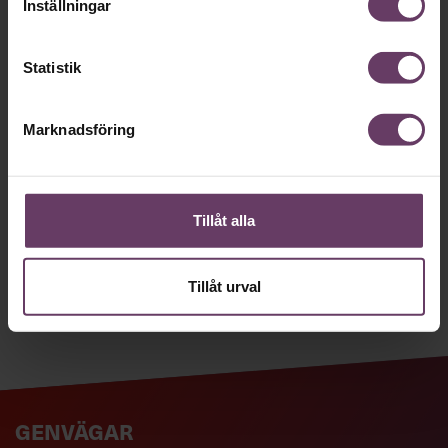
nyhetsbrev!
Inställningar
Våra populära nyhetsbrev samlar varje
Statistik
vecka det bästa från Chef och
Chefakademin. Ledarskapsnytta och
Marknadsföring
inspiration för dig som är chef, ledare
och/eller HR. Missa inget – börja
prenumerera idag! Det är helt kostnadsfritt.
Tillåt alla
JA TACK, JAG VILL HA NYHETSBREV!
Tillåt urval
GENVÄGAR