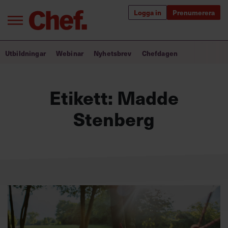
Logga in
Prenumerera
Bra ledare förändrar världen
Utbildningar
Webinar
Nyhetsbrev
Chefdagen
Innehåll från Chef
Etikett:
Madde
Utbildning för ledare
Stenberg
Chefakademin+
Populära utbildningar
Annonsera
Om oss
Kontakta oss
Kundservice