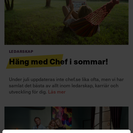
Villkor och policy för
personuppgiftsbehandling
Sök
efter:
Ledarskap
Häng med Chef i sommar!
Under juli uppdateras inte chef.se lika ofta, men vi har
samlat det bästa av allt inom ledarskap, karriär och
Logga in
utveckling för dig.
Läs mer
Prenumerera