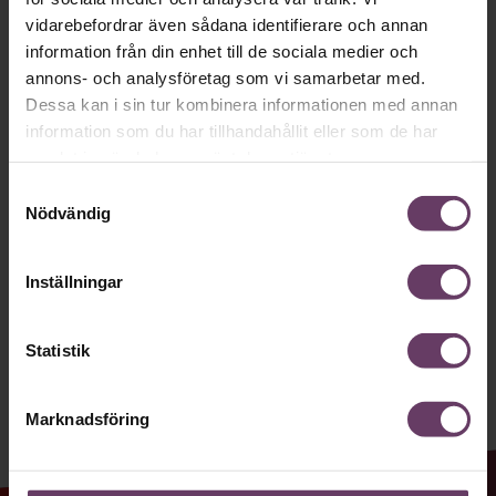
Håll dig uppdaterad med våra
vidarebefordrar även sådana identifierare och annan
information från din enhet till de sociala medier och
nyhetsbrev!
annons- och analysföretag som vi samarbetar med.
Våra populära nyhetsbrev samlar varje
Dessa kan i sin tur kombinera informationen med annan
information som du har tillhandahållit eller som de har
vecka det bästa från Chef och
samlat in när du har använt deras tjänster.
Chefakademin. Ledarskapsnytta och
Samtyckesval
inspiration för dig som är chef, ledare
Nödvändig
och/eller HR. Missa inget – börja
prenumerera idag! Det är helt kostnadsfritt.
Inställningar
Statistik
JA TACK, JAG VILL HA NYHETSBREV!
Marknadsföring