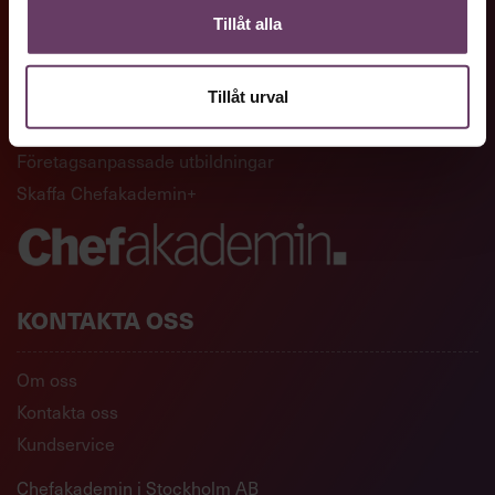
Tillåt alla
GENVÄGAR
Artiklar och reportage
Tillåt urval
Ledarskapsutbildningar
Företagsanpassade utbildningar
Skaffa Chefakademin+
KONTAKTA OSS
Om oss
Kontakta oss
Kundservice
Chefakademin i Stockholm AB