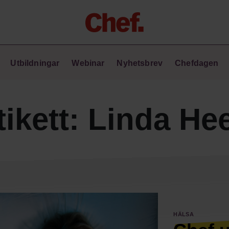
Chefakademin+
Utbildningar
Webinar
Nyhetsbrev
Chefdagen
Lyft ditt ledarskap med C+
Masterclass
Verktyg i vardagen
tikett:
Linda He
Ledarskapsbiblioteket
Ledarskapstest
Chef GPT – din chefsassistent i
fickan
Hälsa