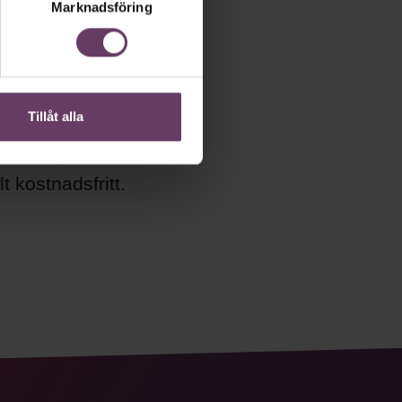
Marknadsföring
etsbrev!
Tillåt alla
ån Chef och
r chef, ledare
 kostnadsfritt.