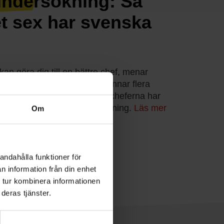
undersökning: Så
t sex har svenska
 kan göra dig till en bättre chef, menar
ärhet och goda relationer gynnar flera
 och reducerar stress. Och cheferna har
et sex, visar Chefs undersökning.
Läs mer
Om
andahålla funktioner för
n information från din enhet
 tur kombinera informationen
deras tjänster.