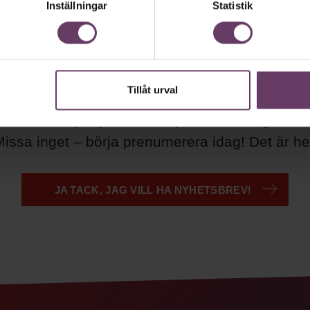
Inställningar
Statistik
g uppdaterad med våra nyh
Tillåt urval
ära nyhetsbrev samlar varje vecka det bästa fr
 Ledarskapsnytta och inspiration för dig som ä
issa inget – börja prenumerera idag! Det är helt
JA TACK, JAG VILL HA NYHETSBREV!