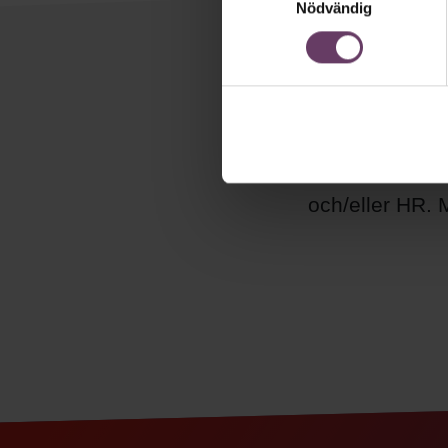
Nödvändig
Håll di
Våra popul
Chefakademin.
och/eller HR. M