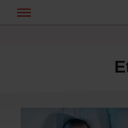
Sök
efter:
E