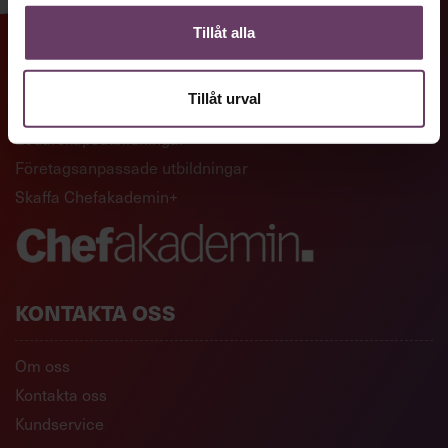
Tillåt alla
GENVÄGAR
Tillåt urval
Artiklar och reportage
Ledarskapsutbildningar
Företagsanpassade utbildningar
Skaffa Chefakademin+
KONTAKTA OSS
Om oss
Kontakta oss
Kundservice