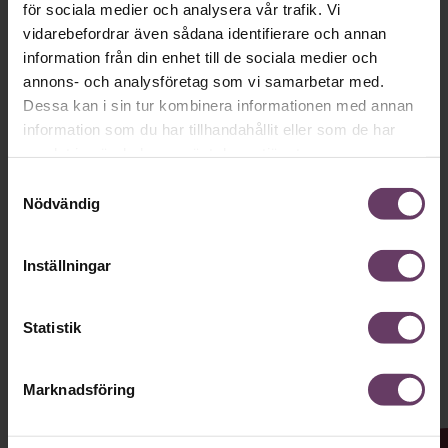
för sociala medier och analysera vår trafik. Vi
vidarebefordrar även sådana identifierare och annan
Håll dig uppdaterad med våra
information från din enhet till de sociala medier och
nyhetsbrev!
annons- och analysföretag som vi samarbetar med.
Dessa kan i sin tur kombinera informationen med annan
Våra populära nyhetsbrev samlar varje
information som du har tillhandahållit eller som de har
vecka det bästa från Chef och
samlat in när du har använt deras tjänster.
Chefakademin. Ledarskapsnytta och
Samtyckesval
Nödvändig
inspiration för dig som är chef, ledare
och/eller HR. Missa inget – börja
Inställningar
prenumerera idag! Det är helt kostnadsfritt.
Statistik
JA TACK, JAG VILL HA NYHETSBREV!
Marknadsföring