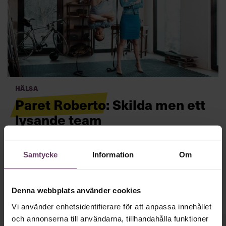
Villkor och policy för
personuppgiftsbehandling
Sök
efter:
Hälsa
Paret Roberto: Skilda men ett
lysande team
Bara för att kärleken tar slut innebär inte det att
Logga in
affärerna måste göra det. Paolo och Lenas Robertos
Samtycke
Information
Om
skilsmässa blev framgång för företaget.
Läs mer
Prenumerera
Denna webbplats använder cookies
Vi använder enhetsidentifierare för att anpassa innehållet
och annonserna till användarna, tillhandahålla funktioner