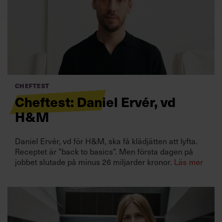
Villkor och policy för
personuppgiftsbehandling
Sök
efter:
Cheftest
Cheftest: Daniel Ervér, vd
H&M
Daniel Ervér, vd för H&M, ska få klädjätten att lyfta.
Logga in
Receptet är ”back to basics”. Men första dagen på
jobbet slutade på minus 26 miljarder kronor.
Läs mer
Prenumerera