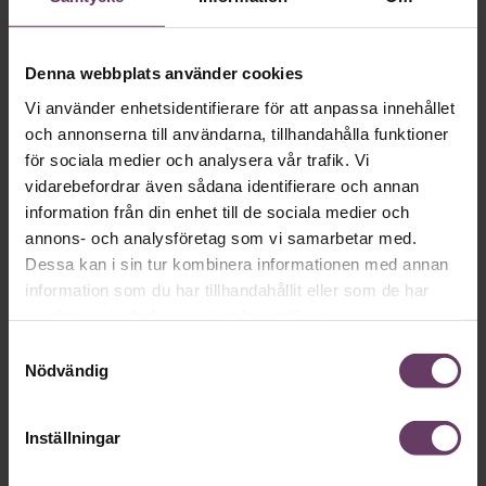
Denna webbplats använder cookies
Karriär
Vi använder enhetsidentifierare för att anpassa innehållet
och annonserna till användarna, tillhandahålla funktioner
Här är orterna som skapar flest
för sociala medier och analysera vår trafik. Vi
toppchefer
vidarebefordrar även sådana identifierare och annan
Går framgångar i arv? Vilken roll har uppväxtmiljön för en
information från din enhet till de sociala medier och
lyckad karriär, och var i landet är jordmånen bäst för
annons- och analysföretag som vi samarbetar med.
framtidens framgångsrika chefer? Chef gav sig ut i den
Dessa kan i sin tur kombinera informationen med annan
svenska geografin och fann överraskande svar.
information som du har tillhandahållit eller som de har
samlat in när du har använt deras tjänster.
Samtyckesval
Nödvändig
Inställningar