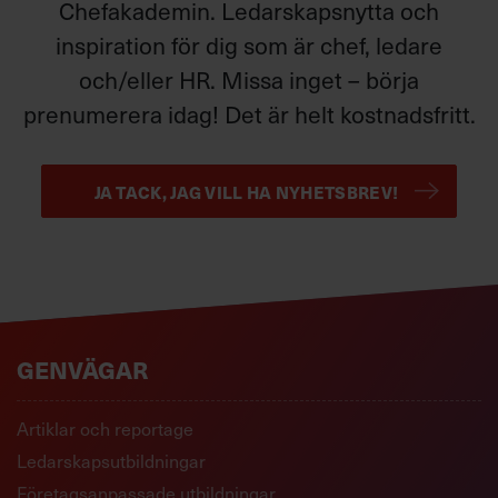
Chefakademin. Ledarskapsnytta och
inspiration för dig som är chef, ledare
och/eller HR. Missa inget – börja
prenumerera idag! Det är helt kostnadsfritt.
JA TACK, JAG VILL HA NYHETSBREV!
GENVÄGAR
Artiklar och reportage
Ledarskapsutbildningar
Företagsanpassade utbildningar