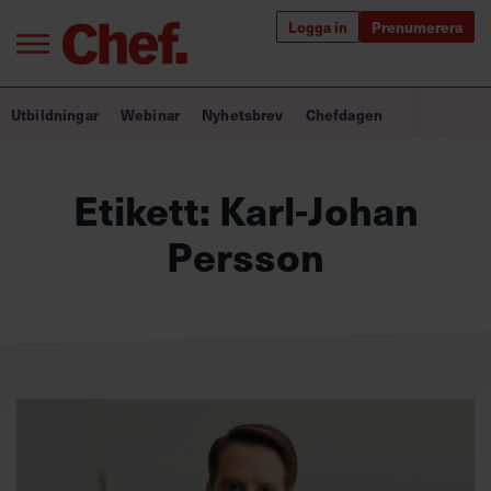
Logga in
Prenumerera
Bra ledare förändrar världen
Utbildningar
Webinar
Nyhetsbrev
Chefdagen
Innehåll från Chef
Etikett:
Karl-Johan
Utbildning för ledare
Persson
Chefakademin+
Populära utbildningar
Annonsera
Om oss
Kontakta oss
Kundservice