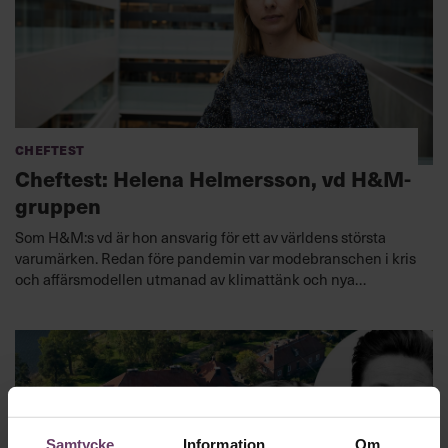
Cheftest
Cheftest: Helena Helmersson, vd H&M-
gruppen
Som H&M:s vd är hon ansvarig för ett av världens största
varumärken. Redan före pandemin var modebranschen i kris
och affärsmodellen utmanad av klimattänk och nya
konsumtionsvanor. Kommer Helena Helmersson lyckas ställa
om företaget och styra med hållbarhet som grund?
Samtycke
Information
Om